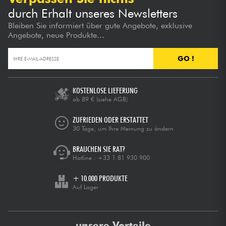
durch Erhalt unseres Newsletters
Bleiben Sie informiert über gute Angebote, exklusive
Angebote, neue Produkte...
GO !
KOSTENLOSE LIEFERUNG
ab 89 €
(siehe AGB)
ZUFRIEDEN ODER ERSTATTET
30 Tage, um Ihre Meinung zu ändern
BRAUCHEN SIE RAT?
Hotline :
+33 1 81 930 900
+ 10.000 PRODUKTE
Auf Lager
unsere Vorteile