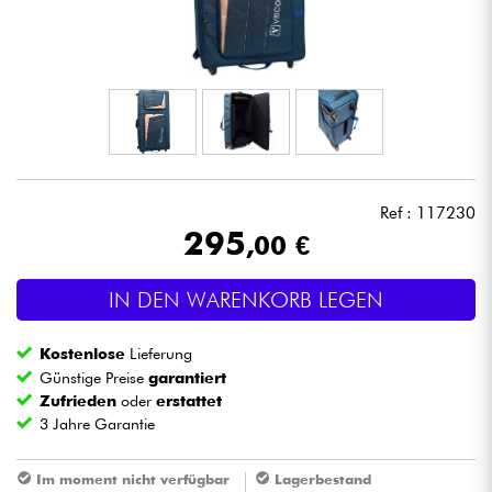
Kopfhörer
Mikros
DJ
Live-Sound
Ref : 117230
295
,00 €
Licht
IN DEN WARENKORB LEGEN
Drums
Kostenlose
Lieferung
Blasinstrumente
Günstige Preise
garantiert
Zufrieden
oder
erstattet
3 Jahre Garantie
Violinen & Quartett
Im moment nicht verfügbar
Lagerbestand
Kinder