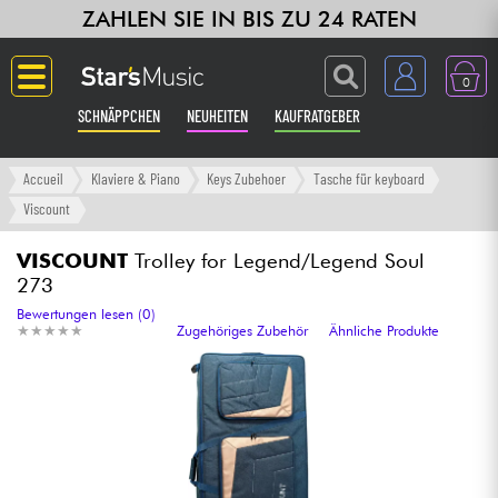
ZAHLEN SIE IN BIS ZU 24 RATEN
0
SCHNÄPPCHEN
NEUHEITEN
KAUFRATGEBER
Langue
Accueil
Klaviere & Piano
Keys Zubehoer
Tasche für keyboard
Viscount
Gitarre & Bass
VISCOUNT
Trolley for Legend/Legend Soul
273
Verstärker & Effekte
Bewertungen lesen (0)
★
★
★
★
★
★
★
★
★
★
Zugehöriges Zubehör
Ähnliche Produkte
Klaviere & Piano
Synths & samplers
Studio