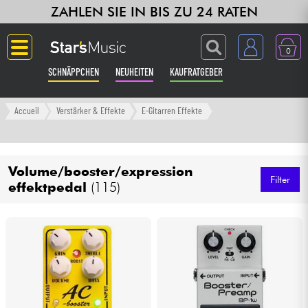
ZAHLEN SIE IN BIS ZU 24 RATEN
0
SCHNÄPPCHEN
NEUHEITEN
KAUFRATGEBER
Langue
Accueil
Verstärker & Effekte
E-Gitarren Effekte
Gitarre & Bass
Volume/booster/expression
Verstärker & Effekte
Filter
effektpedal
(115)
Klaviere & Piano
Synths & samplers
Studio