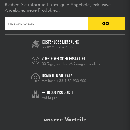
Bleiben Sie informiert über gute Angebote, exklusive
Angebote, neue Produkte...
GO !
KOSTENLOSE LIEFERUNG
ab 89 €
(siehe AGB)
ZUFRIEDEN ODER ERSTATTET
30 Tage, um Ihre Meinung zu ändern
BRAUCHEN SIE RAT?
Hotline :
+33 1 81 930 900
+ 10.000 PRODUKTE
Auf Lager
unsere Vorteile