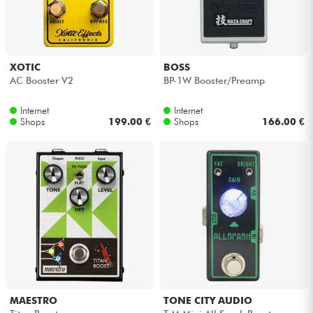
Kopfhörer
Mikros
XOTIC
BOSS
AC Booster V2
BP-1W Booster/Preamp
DJ
Internet
Internet
Shops
199.00 €
Shops
166.00 €
Live-Sound
Licht
Drums
Blasinstrumente
Violinen & Quartett
MAESTRO
TONE CITY AUDIO
Kinder