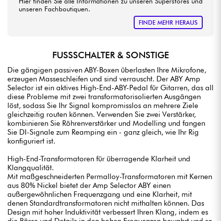
Hier finden Sie alle Informationen zu unseren Superstores und
unseren Fachboutiquen.
FINDE MEHR HERAUS
FUSSSCHALTER & SONSTIGE
Die gängigen passiven ABY-Boxen überlasten Ihre Mikrofone,
erzeugen Masseschleifen und sind verrauscht. Der ABY Amp
Selector ist ein aktives High-End-ABY-Pedal für Gitarren, das all
diese Probleme mit zwei transformatorisolierten Ausgängen
löst, sodass Sie Ihr Signal kompromisslos an mehrere Ziele
gleichzeitig routen können. Verwenden Sie zwei Verstärker,
kombinieren Sie Röhrenverstärker und Modelling und fangen
Sie DI-Signale zum Reamping ein - ganz gleich, wie Ihr Rig
konfiguriert ist.
High-End-Transformatoren für überragende Klarheit und
Klangqualität.
Mit maßgeschneiderten Permalloy-Transformatoren mit Kernen
aus 80% Nickel bietet der Amp Selector ABY einen
außergewöhnlichen Frequenzgang und eine Klarheit, mit
denen Standardtransformatoren nicht mithalten können. Das
Design mit hoher Induktivität verbessert Ihren Klang, indem es
die Bässe und Details in den hohen Frequenzen bewahrt und so