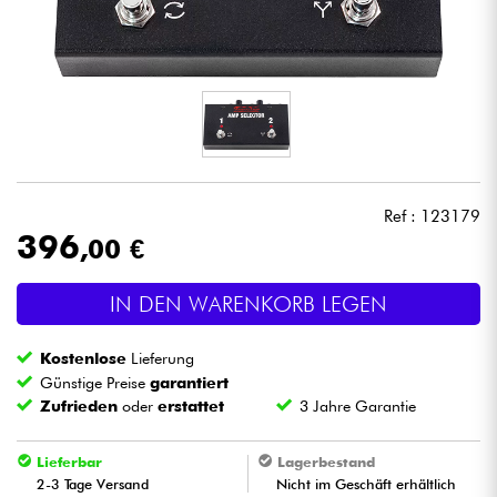
Kopfhörer
Mikros
DJ
Live-Sound
Ref : 123179
396
,00 €
Licht
IN DEN WARENKORB LEGEN
Drums
Kostenlose
Lieferung
Blasinstrumente
Günstige Preise
garantiert
Zufrieden
oder
erstattet
3 Jahre Garantie
Violinen & Quartett
Lieferbar
Lagerbestand
2-3 Tage Versand
Nicht im Geschäft erhältlich
Kinder