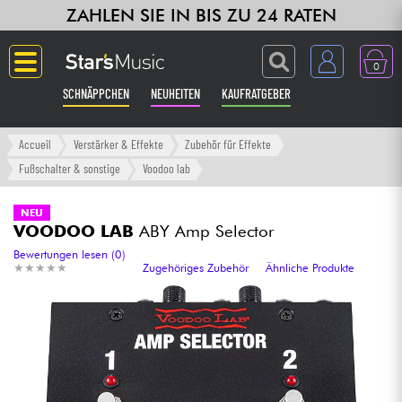
ZAHLEN SIE IN BIS ZU 24 RATEN
0
SCHNÄPPCHEN
NEUHEITEN
KAUFRATGEBER
Langue
Accueil
Verstärker & Effekte
Zubehör für Effekte
Fußschalter & sonstige
Voodoo lab
Gitarre & Bass
NEU
VOODOO LAB
ABY Amp Selector
Verstärker & Effekte
Bewertungen lesen (0)
★
★
★
★
★
★
★
★
★
★
Zugehöriges Zubehör
Ähnliche Produkte
Klaviere & Piano
Synths & samplers
Studio