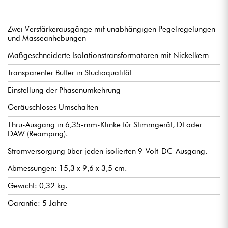
aus der Phase geraten. Aktivieren Sie den Phasenumkehrer, um
die Polarität zu korrigieren und Ihren Klang wiederherzustellen.
Mit unabhängigen Pegelreglern können Sie die Lautstärke
zwischen verschiedenen Verstärkern oder Modellen sofort
Zwei Verstärkerausgänge mit unabhängigen Pegelregelungen
ausgleichen.
und Masseanhebungen
Maßgeschneiderte Isolationstransformatoren mit Nickelkern
Drei Modi für die Anpassung an jedes Setup.
Verwenden Sie den ABY-Modus für die klassische A/B/Y-
Transparenter Buffer in Studioqualität
Umschaltung, den Direct Access-Modus, um jeden Ausgang
unabhängig zu steuern (einen, beide oder keinen), oder den
Einstellung der Phasenumkehrung
Exclusive-Modus, bei dem die Auswahl eines Ausgangs den
anderen automatisch deaktiviert.
Geräuschloses Umschalten
Thru-Ausgang in 6,35-mm-Klinke für Stimmgerät, DI oder
DAW (Reamping).
Stromversorgung über jeden isolierten 9-Volt-DC-Ausgang.
Abmessungen: 15,3 x 9,6 x 3,5 cm.
Gewicht: 0,32 kg.
Garantie: 5 Jahre