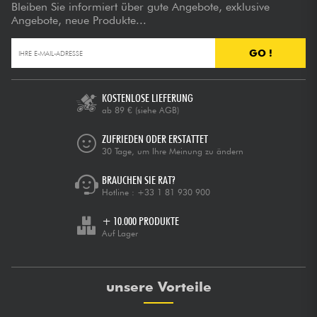
Bleiben Sie informiert über gute Angebote, exklusive
Angebote, neue Produkte...
GO !
KOSTENLOSE LIEFERUNG
ab 89 €
(siehe AGB)
ZUFRIEDEN ODER ERSTATTET
30 Tage, um Ihre Meinung zu ändern
BRAUCHEN SIE RAT?
Hotline :
+33 1 81 930 900
+ 10.000 PRODUKTE
Auf Lager
unsere Vorteile