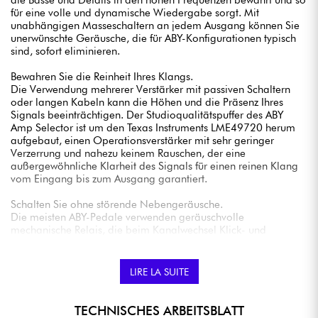
für eine volle und dynamische Wiedergabe sorgt. Mit
unabhängigen Masseschaltern an jedem Ausgang können Sie
unerwünschte Geräusche, die für ABY-Konfigurationen typisch
sind, sofort eliminieren.
Bewahren Sie die Reinheit Ihres Klangs.
Die Verwendung mehrerer Verstärker mit passiven Schaltern
oder langen Kabeln kann die Höhen und die Präsenz Ihres
Signals beeinträchtigen. Der Studioqualitätspuffer des ABY
Amp Selector ist um den Texas Instruments LME49720 herum
aufgebaut, einen Operationsverstärker mit sehr geringer
Verzerrung und nahezu keinem Rauschen, der eine
außergewöhnliche Klarheit des Signals für einen reinen Klang
vom Eingang bis zum Ausgang garantiert.
Schalten Sie ohne störende Nebengeräusche.
Die meisten ABY-Pedale verwenden geräuschvolle
mechanische Relais, die beim Kanalwechsel Klick- und
Poppgeräusche erzeugen. Die Quiet Switching-Technologie von
Voodoo Lab sorgt für einen leisen Betrieb und damit für
reibungslose und professionelle Übergänge.
LIRE LA SUITE
Korrigieren Sie die Phase und passen Sie die Pegel einfach an.
Wenn Ihr Setup mit zwei Verstärkern hohl und dünn klingt, ist es
TECHNISCHES ARBEITSBLATT