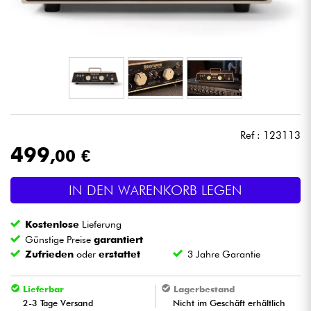
Kopfhörer
Mikros
DJ
Live-Sound
Ref : 123113
499
,00 €
Licht
IN DEN WARENKORB LEGEN
Drums
Kostenlose
Lieferung
Blasinstrumente
Günstige Preise
garantiert
Zufrieden
oder
erstattet
3 Jahre Garantie
Violinen & Quartett
Lieferbar
Lagerbestand
2-3 Tage Versand
Nicht im Geschäft erhältlich
Kinder