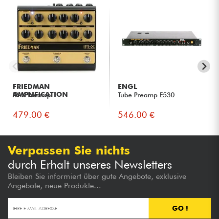
FRIEDMAN
ENGL
AMPLIFICATION
IR-X Preamp
Tube Preamp E530
479.00 €
546.00 €
Verpassen Sie nichts
durch Erhalt unseres Newsletters
Bleiben Sie informiert über gute Angebote, exklusive
Angebote, neue Produkte...
GO !