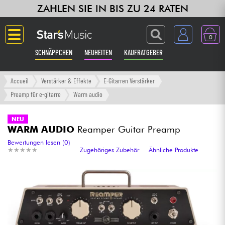
ZAHLEN SIE IN BIS ZU 24 RATEN
0
SCHNÄPPCHEN
NEUHEITEN
KAUFRATGEBER
Langue
Accueil
Verstärker & Effekte
E-Gitarren Verstärker
Preamp für e-gitarre
Warm audio
Gitarre & Bass
NEU
WARM AUDIO
Reamper Guitar Preamp
Verstärker & Effekte
Bewertungen lesen (0)
★
★
★
★
★
★
★
★
★
★
Zugehöriges Zubehör
Ähnliche Produkte
Klaviere & Piano
Synths & samplers
Studio