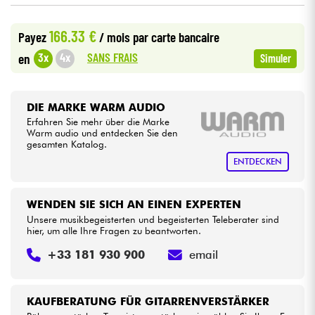
166.33 €
Kabel & Zubehöre
Payez
/ mois
par carte bancaire
SANS FRAIS
3x
4x
en
Simuler
HiFi
DIE MARKE WARM AUDIO
Bundle
Erfahren Sie mehr über die Marke
Warm audio und entdecken Sie den
Sehen Sie sich unsere Marken an
gesamten Katalog.
ENTDECKEN
WENDEN SIE SICH AN EINEN EXPERTEN
Unsere musikbegeisterten und begeisterten Teleberater sind
hier, um alle Ihre Fragen zu beantworten.
+33 181 930 900
email
KAUFBERATUNG FÜR GITARRENVERSTÄRKER