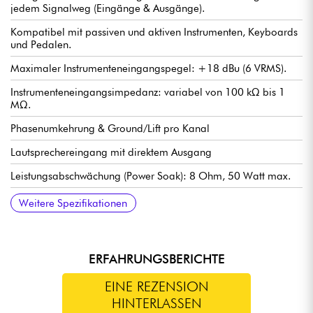
jedem Signalweg (Eingänge & Ausgänge).
Kompatibel mit passiven und aktiven Instrumenten, Keyboards
und Pedalen.
Maximaler Instrumenteneingangspegel: +18 dBu (6 VRMS).
Instrumenteneingangsimpedanz: variabel von 100 kΩ bis 1
MΩ.
Phasenumkehrung & Ground/Lift pro Kanal
Lautsprechereingang mit direktem Ausgang
Leistungsabschwächung (Power Soak): 8 Ohm, 50 Watt max.
Kontinuierliche Kontrolle des Ausgangspegels Reamp für
Symmetrische Line-Level-Eingänge/Ausgänge über XLR und
Reamp-Ausgangspegel: stufenlos dämpfend bis verstärkend.
Vollständig aktive Schaltung mit extrem rauscharmer
Interne universelle AC-Stromversorgung
Abmessungen (mm): 297 x 162x 107
Gewicht: 1.63 Kg
Weitere Spezifikationen
Dämpfung oder Verstärkung.
6,35-mm-Klinke (keine Phantomspeisung erforderlich).
Konstruktion.
ERFAHRUNGSBERICHTE
EINE REZENSION
HINTERLASSEN