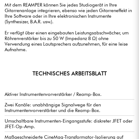
Mit dem REAMPER können Sie jedes Studiogerät in Ihre
Gitarrenanlage integrieren, ebenso wie jeden Gitarreneffekt in
Ihre Software oder in Ihre elektronischen Instrumente
(Synthesizer, B.A.R. usw.).
Er verfügt über einen eingebauten Leistungsabschwächer, um
Röhrenverstärker bis zu 50 W (Impedanz 8 Ω) ohne
Verwendung eines Lautsprechers aufzunehmen, für eine leise
Aufnahme.
TECHNISCHES ARBEITSBLATT
Aktiver Instrumentenvorverstärker / Reamp-Box.
Zwei Kanäle: unabhängige Signalwege für den
Instrumentenvorverstärker und die Reamp-Box.
Umschaltbare Instrumenten-Eingangsstufe: diskreter JFET oder
JFET-Op-Amp.
Maßgeschneiderte CineMag-Transformator-Isolierung auf