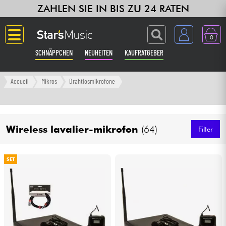
ZAHLEN SIE IN BIS ZU 24 RATEN
0
SCHNÄPPCHEN
NEUHEITEN
KAUFRATGEBER
Langue
Accueil
Mikros
Drahtlosmikrofone
Gitarre & Bass
Wireless lavalier-mikrofon
(64)
Verstärker & Effekte
Filter
Klaviere & Piano
SET
Synths & samplers
Studio