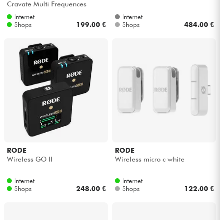
Cravate Multi Frequences
Internet
Internet
Kabel & Zubehöre
Shops
199.00 €
Shops
484.00 €
HiFi
Bundle
Sehen Sie sich unsere Marken an
RODE
RODE
Wireless GO II
Wireless micro c white
Internet
Internet
Shops
248.00 €
Shops
122.00 €