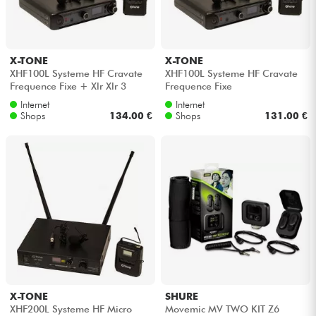
Kopfhörer
Mikros
X-TONE
X-TONE
XHF100L Systeme HF Cravate
XHF100L Systeme HF Cravate
Frequence Fixe + Xlr Xlr 3
Frequence Fixe
DJ
mètres
Internet
Internet
Shops
134.00 €
Shops
131.00 €
Live-Sound
Licht
Drums
Blasinstrumente
Violinen & Quartett
X-TONE
SHURE
XHF200L Systeme HF Micro
Movemic MV TWO KIT Z6
Kinder