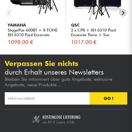
YAMAHA
QSC
StagePas 600BT + X-TONE
2 x CP8 + XH 6310 Pied
XH 6310 Pied Enceinte
Enceinte Paire + Sac
Pair...
1098.00 €
1017.00 €
Verpassen Sie nichts
durch Erhalt unseres Newsletters
Bleiben Sie informiert über gute Angebote, exklusive
Angebote, neue Produkte...
GO !
KOSTENLOSE LIEFERUNG
ab 89 €
(siehe AGB)