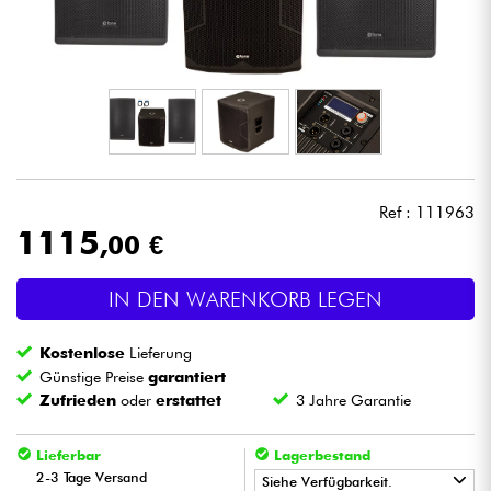
Kopfhörer
Mikros
DJ
Live-Sound
Ref : 111963
1115
,00 €
Licht
IN DEN WARENKORB LEGEN
Drums
Kostenlose
Lieferung
Blasinstrumente
Günstige Preise
garantiert
Zufrieden
oder
erstattet
3 Jahre Garantie
Violinen & Quartett
Lieferbar
Lagerbestand
2-3 Tage Versand
Siehe Verfügbarkeit.
Kinder