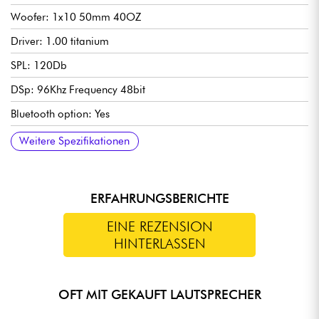
Woofer: 1x10 50mm 40OZ
Driver: 1.00 titanium
SPL: 120Db
DSp: 96Khz Frequency 48bit
Bluetooth option: Yes
Amplification type: LF Class D HF Class B
Amplification Power: LF300w + Hf100 W rms
Peak power: LF600W + HF200W rms
THD: 0.05%
Crossover: 1.9khz
Dimensions: 540x840x490mm
Weight: 16.5kg
Weitere Spezifikationen
ERFAHRUNGSBERICHTE
EINE REZENSION
HINTERLASSEN
OFT MIT GEKAUFT LAUTSPRECHER