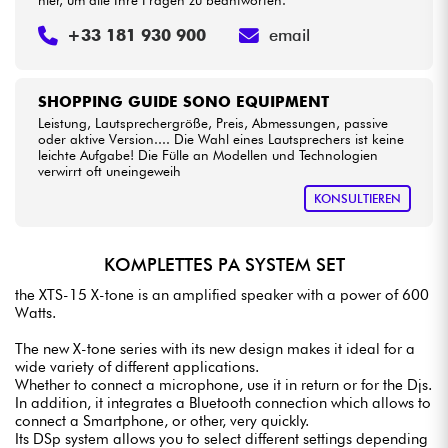
hier, um alle Ihre Fragen zu beantworten.
+33 181 930 900
email
SHOPPING GUIDE SONO EQUIPMENT
Leistung, Lautsprechergröße, Preis, Abmessungen, passive
oder aktive Version.... Die Wahl eines Lautsprechers ist keine
leichte Aufgabe! Die Fülle an Modellen und Technologien
verwirrt oft uneingeweih
KONSULTIEREN
KOMPLETTES PA SYSTEM SET
the XTS-15 X-tone is an amplified speaker with a power of 600
Watts.
The new X-tone series with its new design makes it ideal for a
wide variety of different applications.
Whether to connect a microphone, use it in return or for the Djs.
In addition, it integrates a Bluetooth connection which allows to
connect a Smartphone, or other, very quickly.
Its DSp system allows you to select different settings depending