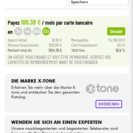
Speichern
•
Kabel & Zubehöre
Star
'
S
Music
BORDEAUX
100.38 €
Payez
/ mois
par carte bancaire
•
Star
'
S
Music
BRUXELLES
3x
4x
10x
12x
HiFi
en
Simuler
•
Apport initial:
92.92 €
Mensualités:
11 x 100.38 €
Star
'
S
Music
LILLE
Montant financement:
1022.08 €
Coût financement:
82.1 €
Bundle
Montant total dù:
1104.18 €
TAEG fixe:
16.9 %
UN CRÉDIT VOUS ENGAGE ET DOIT ÊTRE REMBOURSÉ. VÉRIFIEZ VOS
Sehen Sie sich unsere Marken an
CAPACITÉS DE REMBOURSEMENT AVANT DE VOUS ENGAGER.
DIE MARKE X-TONE
Erfahren Sie mehr über die Marke X-
tone und entdecken Sie den gesamten
Katalog.
ENTDECKEN
WENDEN SIE SICH AN EINEN EXPERTEN
Unsere musikbegeisterten und begeisterten Teleberater sind