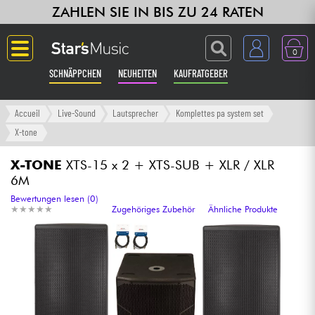
ZAHLEN SIE IN BIS ZU 24 RATEN
0
SCHNÄPPCHEN
NEUHEITEN
KAUFRATGEBER
Langue
Accueil
Live-Sound
Lautsprecher
Komplettes pa system set
X-tone
Gitarre & Bass
X-TONE
XTS-15 x 2 + XTS-SUB + XLR / XLR
6M
Verstärker & Effekte
Bewertungen lesen (0)
★
★
★
★
★
★
★
★
★
★
Zugehöriges Zubehör
Ähnliche Produkte
Klaviere & Piano
Synths & samplers
Studio