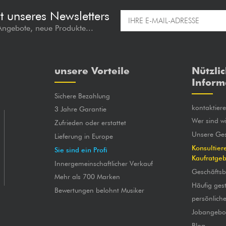
t unseres Newsletters
 Angebote, neue Produkte...
unsere Vorteile
Nützli
Inform
Sichere Bezahlung
kontaktier
3 Jahre Garantie
Wer sind wi
Zufrieden oder erstattet
Unsere Ges
Lieferung in Europe
Konsultier
Sie sind ein Profi
Kaufratge
Innergemeinschaftlicher Verkauf
Geschäfts
Mehr als 700 Marken
Häufig gest
Bewertungen belohnt Musiker
persönlich
Jobangebo
Blog