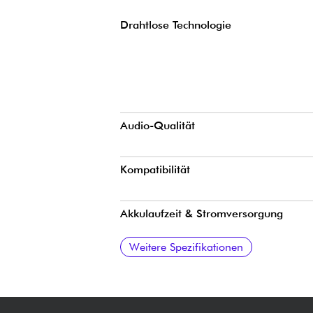
Drahtlose Technologie
Audio-Qualität
Kompatibilität
Akkulaufzeit & Stromversorgung
Zubehör im Lieferumfang enthalten
Ausführung
Weitere Spezifikationen