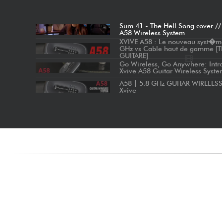
Sum 41 - The Hell Song cover //
A58 Wireless System
XVIVE A58 : Le nouveau syst�m
GHz vs Cable haut de gamme [
GUITARE]
Go Wireless, Go Anywhere: Intr
Xvive A58 Guitar Wireless Syst
A58 | 5.8 GHz GUITAR WIRELES
Xvive