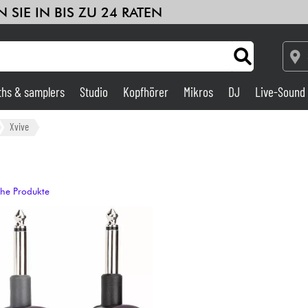
 SIE IN BIS ZU 24 RATEN
ths & samplers
Studio
Kopfhörer
Mikros
DJ
Live-Sound
Verstärker & Effekte
Xvive
Studio
che Produkte
DJ
Drums
Kinder