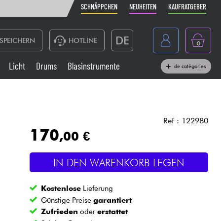
SCHNÄPPCHEN
NEUHEITEN
KAUFRATGEBER
DE
SPEICHERN
HOTLINE
0
France
Licht
Drums
Blasinstrumente
de catégories
Belgique
Klaviere & Piano
België
Kopfhörer
España
Ref : 122980
170
,00 €
Nederland
Live-Sound
English
IN DEN WARENKORB LEGEN
Blasinstrumente
Kostenlose
Lieferung
Kabel & Zubehöre
Günstige Preise
garantiert
Zufrieden
oder
erstattet