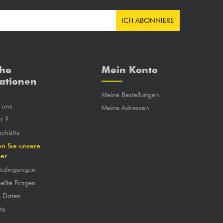
ICH ABONNIERE
che
Mein Konto
ationen
Meine Bestellungen
e uns
Meine Adressen
r ?
chäfte
en Sie unsere
ber
bedingungen
ellte Fragen
e Daten
te