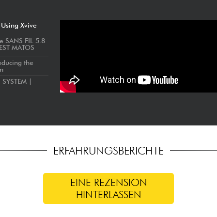
 Using Xvive
e SANS FIL 5.8
TEST MATOS
oducing the
em
S SYSTEM |
ERFAHRUNGSBERICHTE
EINE REZENSION
HINTERLASSEN