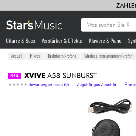
ZAHLEN
Gitarre & Bass
Verstärker & Effekte
Klaviere & Piano
Syn
Gitarre & Bass
Accueil
Mikros
Drahtlosmikrofone
Wireless instrumentenmikrofon
Synths & samplers
XVIVE
A58 SUNBURST
NEU
★
★
★
★
★
★
★
★
★
★
Bewertungen lesen (0)
Zugehöriges Zubehör
Ähnli
Mikros
Licht
Violinen & Quartett