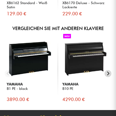
XB6162 Standard - Weiß
XB6170 Deluxe - Schwarz
Familien, die ein kompaktes, langlebiges Klavier suchen,
Satin
Lackierte
das sich einfach in ihr Zuhause integrieren lässt.
129.00 €
229.00 €
Liebhaber, die die Qualität von Yamaha genießen
möchten, ohne auf ein größeres oder teureres Modell
umzusteigen.
VERGLEICHEN SIE MIT ANDEREN KLAVIERE
NEU
YAMAHA
YAMAHA
B1 PE - black
B10 PE
3890.00 €
4290.00 €