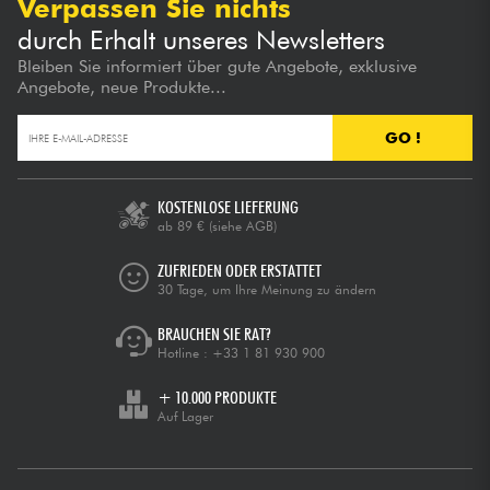
Verpassen Sie nichts
durch Erhalt unseres Newsletters
Bleiben Sie informiert über gute Angebote, exklusive
Angebote, neue Produkte...
GO !
KOSTENLOSE LIEFERUNG
ab 89 €
(siehe AGB)
ZUFRIEDEN ODER ERSTATTET
30 Tage, um Ihre Meinung zu ändern
BRAUCHEN SIE RAT?
Hotline :
+33 1 81 930 900
+ 10.000 PRODUKTE
Auf Lager