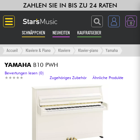
ZAHLEN SIE IN BIS ZU 24 RATEN
0
SCHNÄPPCHEN
NEUHEITEN
KAUFRATGEBER
Langue
Accueil
Klaviere & Piano
Klaviere
Klavier-piano
Yamaha
Gitarre & Bass
YAMAHA
B10 PWH
Bewertungen lesen (0)
★
★
★
★
★
★
★
★
★
★
Zugehöriges Zubehör
Ähnliche Produkte
Verstärker & Effekte
Klaviere & Piano
Synths & samplers
Studio