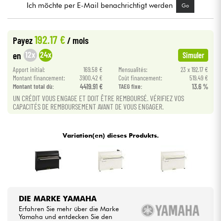
Ich möchte per E-Mail benachrichtigt werden
Go
Kabel & Zubehöre
192.17 €
Payez
/ mois
HiFi
12x
24x
en
Simuler
Apport initial:
169.58 €
Mensualités:
23 x 192.17 €
Bundle
Montant financement:
3900.42 €
Coût financement:
519.49 €
Montant total dù:
4419.91 €
TAEG fixe:
13.6 %
UN CRÉDIT VOUS ENGAGE ET DOIT ÊTRE REMBOURSÉ. VÉRIFIEZ VOS
Sehen Sie sich unsere Marken an
CAPACITÉS DE REMBOURSEMENT AVANT DE VOUS ENGAGER.
Variation(en) dieses Produkts.
DIE MARKE YAMAHA
Erfahren Sie mehr über die Marke
Yamaha und entdecken Sie den