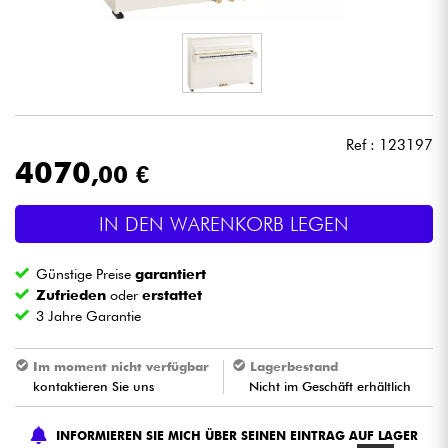
Kopfhörer
Mikros
DJ
Ref : 123197
4070
,00 €
Live-Sound
IN DEN WARENKORB LEGEN
Licht
Günstige Preise
garantiert
Drums
Zufrieden
oder
erstattet
3 Jahre Garantie
Blasinstrumente
Im moment nicht verfügbar
Lagerbestand
kontaktieren Sie uns
Nicht im Geschäft erhältlich
Violinen & Quartett
INFORMIEREN SIE MICH ÜBER SEINEN EINTRAG AUF LAGER
Kinder