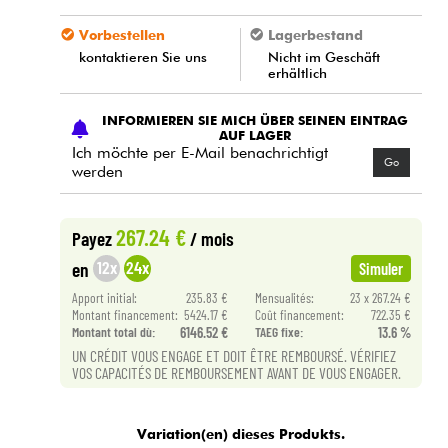
Vorbestellen
Lagerbestand
kontaktieren Sie uns
Nicht im Geschäft
erhältlich
INFORMIEREN SIE MICH ÜBER SEINEN EINTRAG
AUF LAGER
Ich möchte per E-Mail benachrichtigt
Go
werden
267.24 €
Payez
/ mois
12x
24x
en
Simuler
Apport initial:
235.83 €
Mensualités:
23 x 267.24 €
Montant financement:
5424.17 €
Coût financement:
722.35 €
Montant total dù:
6146.52 €
TAEG fixe:
13.6 %
UN CRÉDIT VOUS ENGAGE ET DOIT ÊTRE REMBOURSÉ. VÉRIFIEZ
VOS CAPACITÉS DE REMBOURSEMENT AVANT DE VOUS ENGAGER.
Variation(en) dieses Produkts.