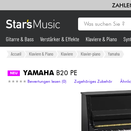
ZAHLEN
Gitarre & Bass
Verstärker & Effekte
Klaviere & Piano
Syn
Gitarre & Bass
Accueil
Klaviere & Piano
Klaviere
Klavier-piano
Yamaha
Synths & samplers
YAMAHA
B20 PE
NEU
★
★
★
★
★
★
★
★
★
★
Bewertungen lesen (0)
Zugehöriges Zubehör
Ähnli
Mikros
Licht
Violinen & Quartett