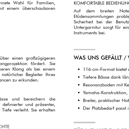
chnete Wahl für Familien,
KOMFORTABLE BEDIENUNG
mit einem überschaubaren
Auf dem breiten Noten
Etüdensammlungen problem
Sicherheit bei der Benu
Untergarnitur sorgt für e
Instruments bei.
WAS UNS GEFÄLLT /
ber einen großzügigeren
gprojektion fördert. Sie
keren Klang als bei einem
116-cm-Format bietet 
natürlicher Begleiter Ihres
Tiefere Bässe dank län
uancen zu erkunden.
Resonanzboden mit Ker
Yamaha-Konstruktion, d
ässe und bereichern die
Breiter, praktischer No
definierter und präsenter,
Der Platzbedarf passt
iefe verleiht. Sie erhalten
CHTE