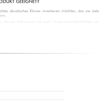
RODUKT GEEIGNET?
chtes akustisches Klavier investieren möchten, das sie viele
ann.
r, die ein Instrument mit mehr Ausdrucksmöglichkeiten als
germodell suchen.
nd ein zuverlässiges, langlebiges Klavier schenken möchten,
cht.
das authentische Gefühl eines akustischen Klaviers zu Hause
m besten Kompromiss zwischen Kompaktheit, Klangqualität
aren Budget in der Yamaha-Produktpalette suchen.