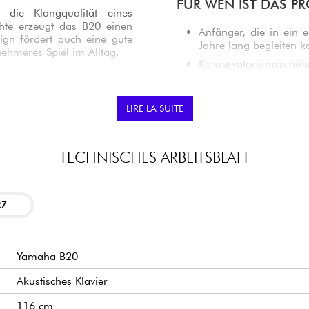
FÜR WEN IST DAS P
 die Klangqualität eines
chte erzeugt das B20 einen
Anfänger, die in ein e
gn fördert auch eine gute
Jahre lang begleiten k
ehmeres Spiel im Alltag.
Konservatoriumsschüle
ein kompaktes Einstei
Familien, die ihrem Ki
m satten Klang und einem
das im Alltag Spaß ma
LIRE LA SUITE
schen Übungen oder Ihren
mäßigen Ansprache und einer
Hobby-Pianisten, die 
erleben möchten.
TECHNISCHES ARBEITSBLATT
An alle, die nach de
und einem überschaub
RZ
Yamaha B20
Akustisches Klavier
116 cm