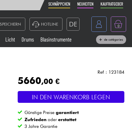
SCHNÄPPCHEN
NEUHEITEN
KAUFRATGEBER
DE
SPEICHERN
HOTLINE
0
France
Licht
Drums
Blasinstrumente
de catégories
Belgique
Klaviere & Piano
België
Kopfhörer
España
Ref : 123184
5660
,00 €
Nederland
Live-Sound
English
IN DEN WARENKORB LEGEN
Blasinstrumente
Günstige Preise
garantiert
Kabel & Zubehöre
Zufrieden
oder
erstattet
3 Jahre Garantie