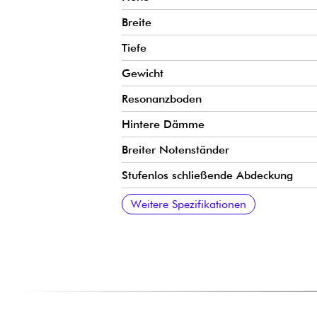
Breite
Tiefe
Gewicht
Resonanzboden
Hintere Dämme
Breiter Notenständer
Stufenlos schließende Abdeckung
Untergarnitur
Mechanisch
Herkunft des Rahmens
Saiten
Weitere Spezifikationen