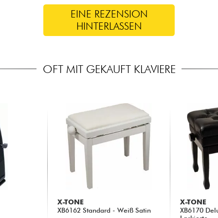
EINE REZENSION
HINTERLASSEN
OFT MIT GEKAUFT KLAVIERE
X-TONE
X-TONE
XB6162 Standard - Weiß Satin
XB6170 Delu
Lackierte