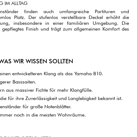
 IM ALLTAG
ständer finden auch umfangreiche Partituren und
los Platz. Der stufenlos verstellbare Deckel erhöht die
tzung, insbesondere in einer familiären Umgebung. Die
in gepflegtes Finish und trägt zum allgemeinen Komfort des
 WAS WIR WISSEN SOLLTEN
einen entwickelteren Klang als das Yamaha B10.
gerer Basssaiten.
n aus massiver Fichte für mehr Klangfülle.
ie für ihre Zuverlässigkeit und Langlebigkeit bekannt ist.
tenständer für große Notenblätter.
 immer noch in die meisten Wohnräume.