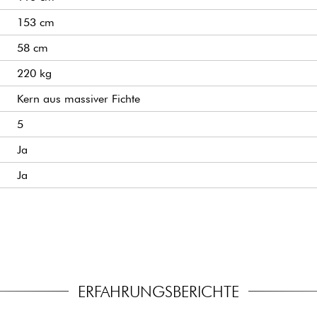
153 cm
58 cm
220 kg
Kern aus massiver Fichte
5
Ja
Ja
Ja
Yamaha China
Yamaha Japan
Japanischer Lieferant
ERFAHRUNGSBERICHTE