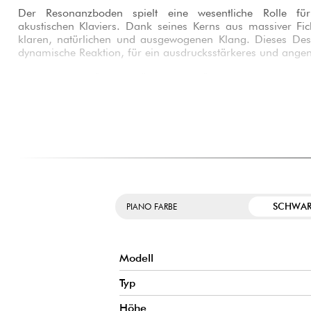
Der Resonanzboden spielt eine wesentliche Rolle für
akustischen Klaviers. Dank seines Kerns aus massiver Fi
klaren, natürlichen und ausgewogenen Klang. Dieses Desi
dynamische Reaktion, für ein ausdrucksstärkeres und angen
VERBESSERTE HÄMMER FÜR MEHR PRÄZISION
Das B20 verfügt über optimierte Hämmer, die zu eine
gleichmäßigen Anschlag beitragen. Ob Sie an techni
Lieblingsstücken arbeiten, Sie profitieren von einer gleich
präzisen Kontrolle der Nuancen.
AUF LANGLEBIGKEIT AUSGELEGTE KONSTRUKTION
SCHWA
PIANO FARBE
Modell
Typ
Höhe