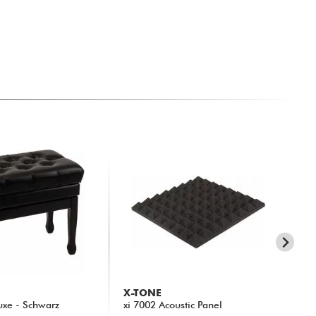
X-TONE
WI
xe - Schwarz
xi 7002 Acoustic Panel
Tak