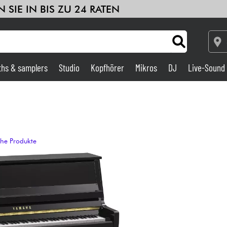
 SIE IN BIS ZU 24 RATEN
ths & samplers
Studio
Kopfhörer
Mikros
DJ
Live-Sound
Verstärker & Effekte
Studio
che Produkte
DJ
Drums
Kinder