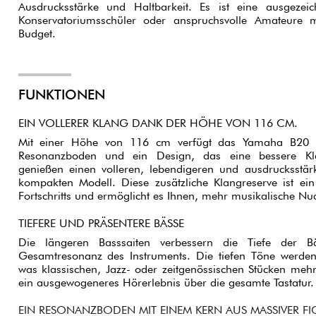
Ausdrucksstärke und Haltbarkeit. Es ist eine ausgezei
Konservatoriumsschüler oder anspruchsvolle Amateure 
Budget.
FUNKTIONEN
EIN VOLLERER KLANG DANK DER HÖHE VON 116 CM.
Mit einer Höhe von 116 cm verfügt das Yamaha B20 ü
Resonanzboden und ein Design, das eine bessere Klan
genießen einen volleren, lebendigeren und ausdrucksstär
kompakten Modell. Diese zusätzliche Klangreserve ist ein 
Fortschritts und ermöglicht es Ihnen, mehr musikalische N
TIEFERE UND PRÄSENTERE BÄSSE
Die längeren Basssaiten verbessern die Tiefe der B
Gesamtresonanz des Instruments. Die tiefen Töne werden 
was klassischen, Jazz- oder zeitgenössischen Stücken mehr T
ein ausgewogeneres Hörerlebnis über die gesamte Tastatur.
EIN RESONANZBODEN MIT EINEM KERN AUS MASSIVER FI