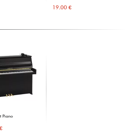
19.00 €
64
t Piano
€