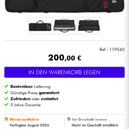
Kopfhörer
Mikros
DJ
Ref : 119542
Live-Sound
200
,00 €
Licht
IN DEN WARENKORB LEGEN
Drums
Kostenlose
Lieferung
Günstige Preise
garantiert
Blasinstrumente
Zufrieden
oder
erstattet
3 Jahre Garantie
Violinen & Quartett
Wiederauffüllen
Im Geschäft testen
Verfügbar August 2026
Nicht im Geschäft erhältlich
Kinder