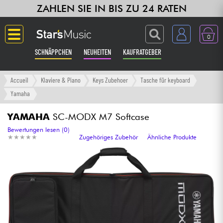
ZAHLEN SIE IN BIS ZU 24 RATEN
0
SCHNÄPPCHEN
NEUHEITEN
KAUFRATGEBER
Langue
Accueil
Klaviere & Piano
Keys Zubehoer
Tasche für keyboard
Yamaha
Gitarre & Bass
YAMAHA
SC-MODX M7 Softcase
Verstärker & Effekte
Bewertungen lesen (0)
★
★
★
★
★
★
★
★
★
★
Zugehöriges Zubehör
Ähnliche Produkte
Klaviere & Piano
Synths & samplers
Studio