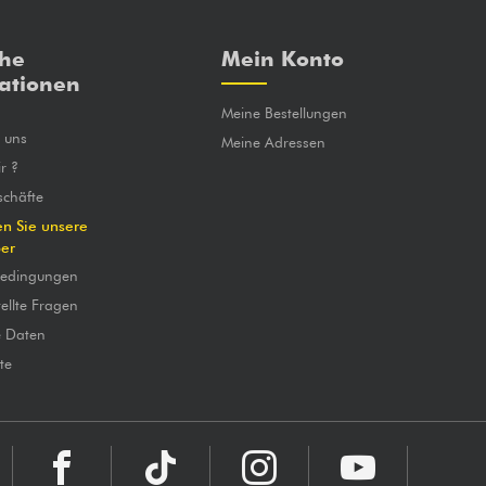
che
Mein Konto
ationen
Meine Bestellungen
e uns
Meine Adressen
r ?
chäfte
en Sie unsere
ber
bedingungen
ellte Fragen
e Daten
te