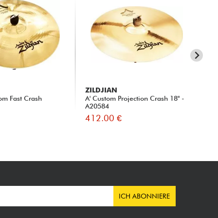
ZILDJIAN
ZI
om Fast Crash
A' Custom Projection Crash 18" -
K' 
A20584
412.00 €
43
ICH ABONNIERE