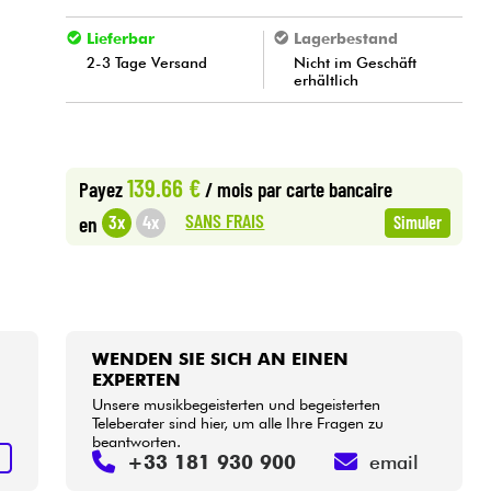
Lieferbar
Lagerbestand
2-3 Tage Versand
Nicht im Geschäft
erhältlich
139.66 €
Payez
/ mois
par carte bancaire
SANS FRAIS
3x
4x
en
Simuler
WENDEN SIE SICH AN EINEN
EXPERTEN
Unsere musikbegeisterten und begeisterten
Teleberater sind hier, um alle Ihre Fragen zu
beantworten.
S
+33 181 930 900
email