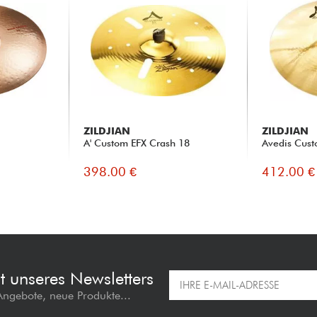
ZILDJIAN
ZILDJIAN
A' Custom EFX Crash 18
Avedis Cust
398.00 €
412.00 €
t unseres Newsletters
 Angebote, neue Produkte...