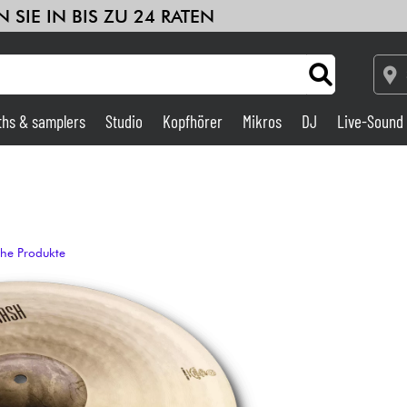
 SIE IN BIS ZU 24 RATEN
ths & samplers
Studio
Kopfhörer
Mikros
DJ
Live-Sound
Verstärker & Effekte
Studio
che Produkte
DJ
Drums
Kinder