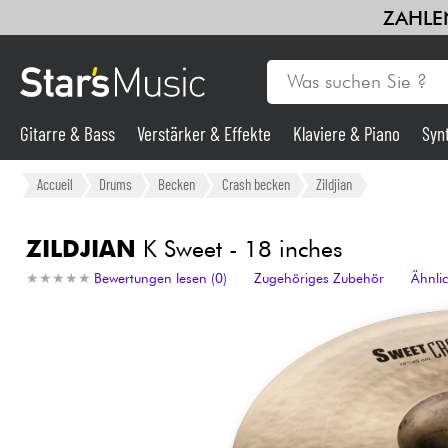
ZAHLEN
Gitarre & Bass
Verstärker & Effekte
Klaviere & Piano
Syn
Gitarre & Bass
Accueil
Drums
Becken
Crash becken
Zildjian
Synths & samplers
ZILDJIAN
K Sweet - 18 inches
★
★
★
★
★
★
★
★
★
★
Bewertungen lesen (0)
Zugehöriges Zubehör
Ähnli
Mikros
Licht
Violinen & Quartett