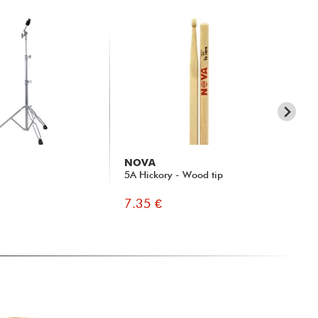
NOVA
Y
5A Hickory - Wood tip
CS
7.35 €
12