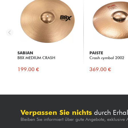
SABIAN
PAISTE
B8X MEDIUM CRASH
Crash cymbal 2002
199.00 €
369.00 €
Verpassen Sie nichts
durch Erhal
Bleiben Sie informiert über gute Angebote, exklusive