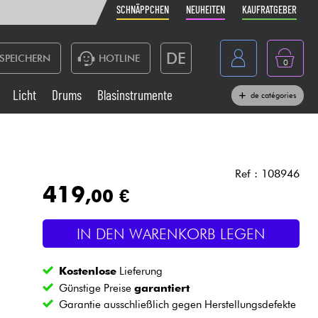
SCHNÄPPCHEN
NEUHEITEN
KAUFRATGEBER
DE
SPEICHERN
HOTLINE
0
France
Licht
Drums
Blasinstrumente
de catégories
Belgique
Klaviere & Piano
België
Kopfhörer
España
Ref : 108946
419
,00 €
Nederland
Live-Sound
English
IN DEN WARENKORB LEGEN
Blasinstrumente
Kostenlose
Lieferung
Kabel & Zubehöre
Günstige Preise
garantiert
Garantie ausschließlich gegen Herstellungsdefekte