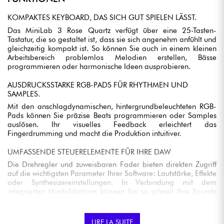
KOMPAKTES KEYBOARD, DAS SICH GUT SPIELEN LÄSST.
Das MiniLab 3 Rose Quartz verfügt über eine 25-Tasten-
Tastatur, die so gestaltet ist, dass sie sich angenehm anfühlt und
gleichzeitig kompakt ist. So können Sie auch in einem kleinen
Arbeitsbereich problemlos Melodien erstellen, Bässe
programmieren oder harmonische Ideen ausprobieren.
AUSDRUCKSSTARKE RGB-PADS FÜR RHYTHMEN UND
SAMPLES.
Mit den anschlagdynamischen, hintergrundbeleuchteten RGB-
Pads können Sie präzise Beats programmieren oder Samples
auslösen. Ihr visuelles Feedback erleichtert das
Fingerdrumming und macht die Produktion intuitiver.
UMFASSENDE STEUERELEMENTE FÜR IHRE DAW
Die Drehregler und zuweisbaren Fader bieten direkten Zugriff
auf die wichtigsten Parameter Ihrer Software: Lautstärke, Effekte
oder Synthesizereinstellungen. In Verbindung mit dem
integrierten Minibildschirm können Sie so schnell Ihre Sounds
anpassen, ohne Ihren kreativen Fluss zu unterbrechen.
KREATIVE FUNKTIONEN, UM SCHNELLER ZU
LIRE LA SUITE