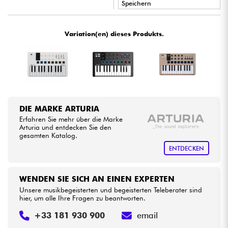
Speichern
•
Star
'
S
Music
PARIS
Kabel & Zubehöre
Variation(en) dieses Produkts.
HiFi
Bundle
Sehen Sie sich unsere Marken an
DIE MARKE ARTURIA
Erfahren Sie mehr über die Marke
Arturia und entdecken Sie den
gesamten Katalog.
ENTDECKEN
WENDEN SIE SICH AN EINEN EXPERTEN
Unsere musikbegeisterten und begeisterten Teleberater sind
hier, um alle Ihre Fragen zu beantworten.
+33 181 930 900
email