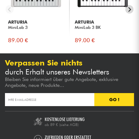
sind.
ARTURIA
ARTURIA
MiniLab 3
MiniLab 3 BK
89.00 €
89.00 €
Verpassen Sie nichts
durch Erhalt unseres Newsletters
Bleiben Sie informiert über gute Angebote, exklusive
Angebote, neue Produkte...
GO !
KOSTENLOSE LIEFERUNG
ab 89 €
(siehe AGB)
ZUFRIEDEN ODER ERSTATTET