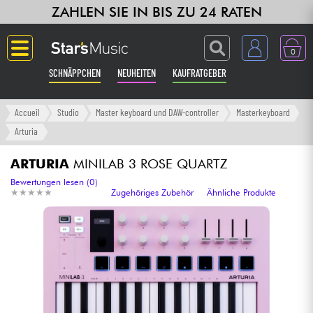
ZAHLEN SIE IN BIS ZU 24 RATEN
0
SCHNÄPPCHEN
NEUHEITEN
KAUFRATGEBER
Langue
Accueil
Studio
Master keyboard und DAW-controller
Masterkeyboard
Arturia
Gitarre & Bass
ARTURIA
MINILAB 3 ROSE QUARTZ
Verstärker & Effekte
Bewertungen lesen (0)
★
★
★
★
★
★
★
★
★
★
Zugehöriges Zubehör
Ähnliche Produkte
Klaviere & Piano
Synths & samplers
Studio