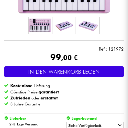
Kopfhörer
Mikros
DJ
Ref : 121972
Live-Sound
99
,00 €
Licht
IN DEN WARENKORB LEGEN
Drums
Kostenlose
Lieferung
Günstige Preise
garantiert
Blasinstrumente
Zufrieden
oder
erstattet
3 Jahre Garantie
Violinen & Quartett
Lieferbar
Lagerbestand
2-3 Tage Versand
Siehe Verfügbarkeit.
Kinder