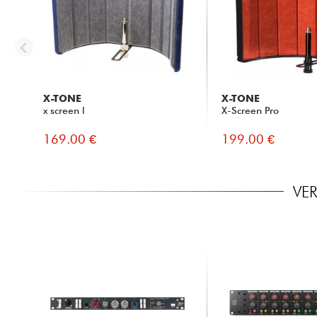
X-TONE
X-TONE
x screen l
X-Screen Pro
169.00 €
199.00 €
VE