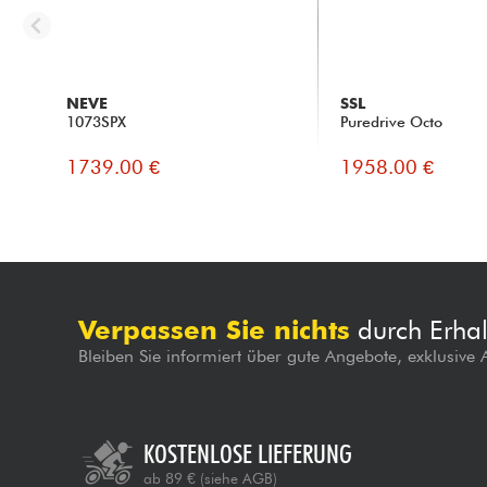
NEVE
SSL
1073SPX
Puredrive Octo
1739.00 €
1958.00 €
Verpassen Sie nichts
durch Erhal
Bleiben Sie informiert über gute Angebote, exklusive
KOSTENLOSE LIEFERUNG
ab 89 €
(siehe AGB)