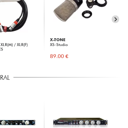
X-TONE
AU
XLR(M) / XLR(F)
XS-Studio
AT
ES
89.00 €
14
RAL