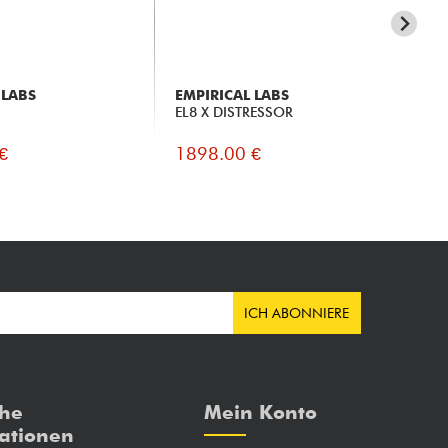
 LABS
EMPIRICAL LABS
RM
EL8 X DISTRESSOR
Oc
€
1898.00 €
19
ICH ABONNIERE
che
Mein Konto
ationen