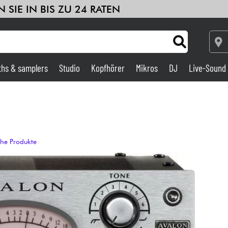
 SIE IN BIS ZU 24 RATEN
ths & samplers
Studio
Kopfhörer
Mikros
DJ
Live-Sound
Verstärker & Effekte
Studio
che Produkte
DJ
Drums
Kinder