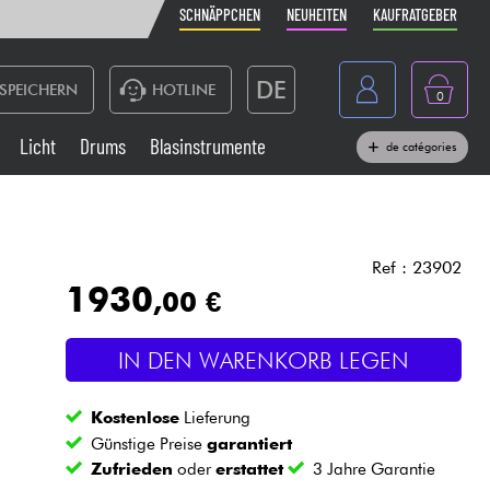
SCHNÄPPCHEN
NEUHEITEN
KAUFRATGEBER
DE
SPEICHERN
HOTLINE
0
France
Licht
Drums
Blasinstrumente
de catégories
Belgique
Klaviere & Piano
België
Kopfhörer
España
Ref : 23902
1930
,00 €
Nederland
Live-Sound
English
IN DEN WARENKORB LEGEN
Blasinstrumente
Kostenlose
Lieferung
Kabel & Zubehöre
Günstige Preise
garantiert
Zufrieden
oder
erstattet
3 Jahre Garantie