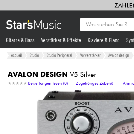
ZAHLEN
Gitarre & Bass
Verstärker & Effekte
Klaviere & Piano
Syn
Gitarre & Bass
Accueil
Studio
Studio Peripheral
Vorverstärker
Avalon design
Synths & samplers
AVALON DESIGN
V5 Silver
★
★
★
★
★
★
★
★
★
★
Bewertungen lesen (0)
Zugehöriges Zubehör
Ähnli
Mikros
Licht
Violinen & Quartett