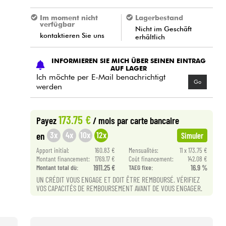
Im moment nicht
Lagerbestand
verfügbar
Nicht im Geschäft
kontaktieren Sie uns
erhältlich
INFORMIEREN SIE MICH ÜBER SEINEN EINTRAG
AUF LAGER
Ich möchte per E-Mail benachrichtigt
Go
werden
173.75 €
Payez
/ mois
par carte bancaire
3x
4x
10x
12x
en
Simuler
Apport initial:
160.83 €
Mensualités:
11 x 173.75 €
Montant financement:
1769.17 €
Coût financement:
142.08 €
Montant total dù:
1911.25 €
TAEG fixe:
16.9 %
UN CRÉDIT VOUS ENGAGE ET DOIT ÊTRE REMBOURSÉ. VÉRIFIEZ
VOS CAPACITÉS DE REMBOURSEMENT AVANT DE VOUS ENGAGER.