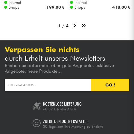
Internet
Internet
Shops
199.00 €
Shops
418.00 €
1 / 4
Verpassen Sie nichts
durch Erhalt unseres Newsletters
Bleiben Sie informiert über gute Angebote, exklusive
Angebote, neue Produkte...
GO !
KOSTENLOSE LIEFERUNG
ab 89 €
(siehe AGB)
ZUFRIEDEN ODER ERSTATTET
30 Tage, um Ihre Meinung zu ändern