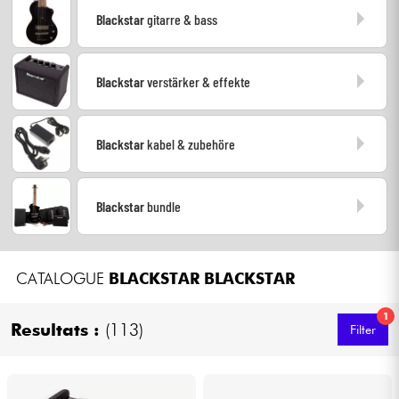
Kopfhörer
Blackstar
gitarre & bass
Mikros
Blackstar
verstärker & effekte
DJ
Blackstar
kabel & zubehöre
Live-Sound
Blackstar
bundle
Licht
Drums
CATALOGUE
BLACKSTAR
BLACKSTAR
Blasinstrumente
1
Resultats :
(113)
Filter
Violinen & Quartett
Kinder