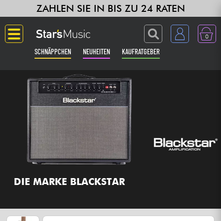
ZAHLEN SIE IN BIS ZU 24 RATEN
0
SCHNÄPPCHEN
NEUHEITEN
KAUFRATGEBER
Langue
Gitarre & Bass
Verstärker & Effekte
Klaviere & Piano
Synths & samplers
DIE MARKE BLACKSTAR
Studio