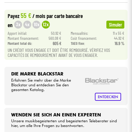
•
Star
'
S
Music
BORDEAUX
55 €
Kabel & Zubehöre
Payez
/ mois
par carte bancaire
•
Star
'
S
Music
BRUXELLES
3x
4x
10x
12x
en
Simuler
HiFi
•
Apport initial:
50.92 €
Mensualités:
11 x 55 €
Star
'
S
Music
LILLE
Montant financement:
560.08 €
Coût financement:
44.92 €
Montant total dù:
605 €
TAEG fixe:
16.9 %
•
Bundle
Star
'
S
Music
LYON
UN CRÉDIT VOUS ENGAGE ET DOIT ÊTRE REMBOURSÉ. VÉRIFIEZ VOS
CAPACITÉS DE REMBOURSEMENT AVANT DE VOUS ENGAGER.
•
Sehen Sie sich unsere Marken an
Star
'
S
Music
PARIS
•
DIE MARKE BLACKSTAR
Star
'
S
Music
TOULOUSE
Erfahren Sie mehr über die Marke
Blackstar und entdecken Sie den
gesamten Katalog.
ENTDECKEN
WENDEN SIE SICH AN EINEN EXPERTEN
Unsere musikbegeisterten und begeisterten Teleberater sind
hier, um alle Ihre Fragen zu beantworten.