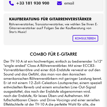
+33 181 930 900
email
KAUFBERATUNG FÜR GITARRENVERSTÄRKER
Röhrenverstärker, Transistorverstärker, wie wählen Sie Ihren E-
Gitarrenverstärker aus? Folgen Sie der Kaufberatung von
Star's Music!
KONSULTIEREN
COMBO FÜR E-GITARRE
Der TV-10 A ist ein hochwertiger, einfach zu bedienender 1x12"
"single-ended" Class-A Röhrenverstärker. Mit einer ECC83-
Vorverstärkerröhre und einer 6L6-Endstufe verweist er auf den
Sound und das Gefühl, das man von den ikonischen
amerikanischen Röhrenverstärkern mit geringer Leistung kennt.
Er ist mit einem 12-Zoll-Celestion-Lautsprecher, einem speziell
entwickelten Reverb und einem emulierten Line-Out-Signal
ausgestattet, das nach der Endstufe abgenommen wird.
nach der Endstufe, für leises Üben und Aufnehmen. Mit
fußschaltbaren Clean- und Drive-Voicings und einer seriellen
Effektschleife ist der TV-10 A die perfekte Wahl für alle, die