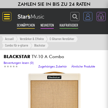
ZAHLEN SIE IN BIS ZU 24 RATEN
0
SCHNÄPPCHEN
NEUHEITEN
KAUFRATGEBER
Langue
Accueil
Verstärker & Effekte
E-Gitarren Verstärker
Combo für e-gitarre
Blackstar
Gitarre & Bass
BLACKSTAR
TV-10 A Combo
Verstärker & Effekte
Bewertungen lesen (0)
★
★
★
★
★
★
★
★
★
★
Zugehöriges Zubehör
Ähnliche Produkte
Klaviere & Piano
Synths & samplers
Studio