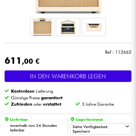
Kopfhörer
Mikros
DJ
Ref : 112662
Live-Sound
611
,00 €
Licht
IN DEN WARENKORB LEGEN
Drums
Kostenlose
Lieferung
Günstige Preise
garantiert
Blasinstrumente
Zufrieden
oder
erstattet
3 Jahre Garantie
Violinen & Quartett
Lieferbar
Lagerbestand
innerhalb von 24 Stunden
Siehe Verfügbarkeit.
lieferbar
Speichern
Kinder