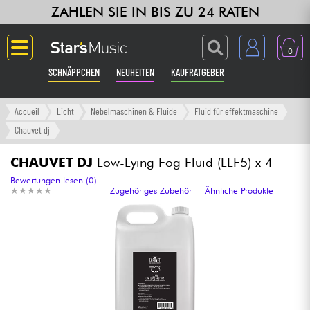
ZAHLEN SIE IN BIS ZU 24 RATEN
0
SCHNÄPPCHEN
NEUHEITEN
KAUFRATGEBER
Langue
Accueil
Licht
Nebelmaschinen & Fluide
Fluid für effektmaschine
Chauvet dj
Gitarre & Bass
CHAUVET DJ
Low-Lying Fog Fluid (LLF5) x 4
Verstärker & Effekte
Bewertungen lesen (0)
★
★
★
★
★
★
★
★
★
★
Zugehöriges Zubehör
Ähnliche Produkte
Klaviere & Piano
Synths & samplers
Studio