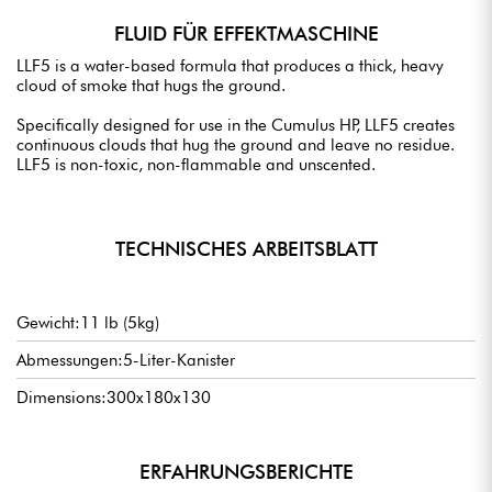
FLUID FÜR EFFEKTMASCHINE
LLF5 is a water-based formula that produces a thick, heavy
cloud of smoke that hugs the ground.
Specifically designed for use in the Cumulus HP, LLF5 creates
continuous clouds that hug the ground and leave no residue.
LLF5 is non-toxic, non-flammable and unscented.
TECHNISCHES ARBEITSBLATT
Gewicht:11 lb (5kg)
Abmessungen:5-Liter-Kanister
Dimensions:300x180x130
ERFAHRUNGSBERICHTE