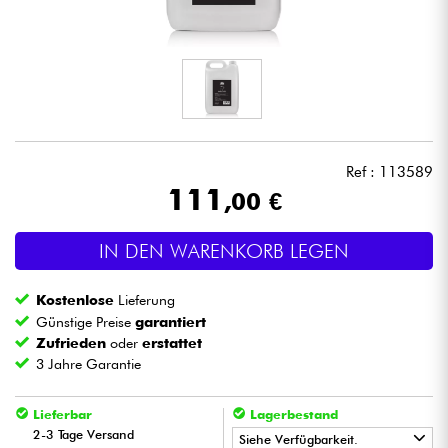
Kopfhörer
Mikros
DJ
Ref : 113589
Live-Sound
111
,00 €
Licht
IN DEN WARENKORB LEGEN
Drums
Kostenlose
Lieferung
Günstige Preise
garantiert
Blasinstrumente
Zufrieden
oder
erstattet
3 Jahre Garantie
Violinen & Quartett
Lieferbar
Lagerbestand
2-3 Tage Versand
Siehe Verfügbarkeit.
Kinder