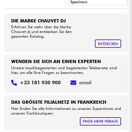
Speichern
•
Star
'
S
Music
PARIS
Kabel & Zubehöre
DIE MARKE CHAUVET DJ
•
Erfahren Sie mehr über die Marke
Star
'
S
Music
TOULOUSE
HiFi
Chauvet dj und entdecken Sie den
gesamten Katalog.
ENTDECKEN
Bundle
Sehen Sie sich unsere Marken an
WENDEN SIE SICH AN EINEN EXPERTEN
Unsere musikbegeisterten und begeisterten Teleberater sind
hier, um alle Ihre Fragen zu beantworten.
+33 181 930 900
email
DAS GRÖSSTE FILIALNETZ IN FRANKREICH
Hier finden Sie alle Informationen zu unseren Superstores und
unseren Fachboutiquen.
FINDE MEHR HERAUS