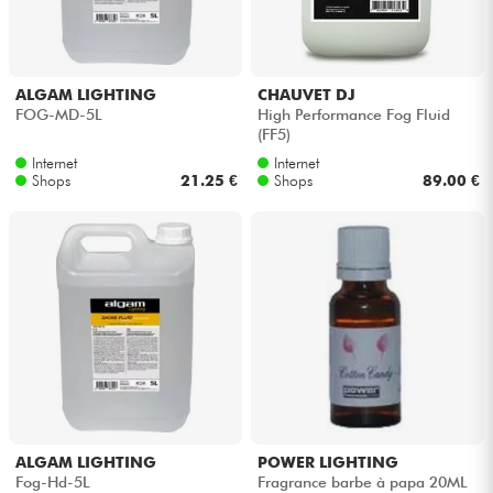
Kopfhörer
Mikros
ALGAM LIGHTING
CHAUVET DJ
FOG-MD-5L
High Performance Fog Fluid
(FF5)
DJ
Internet
Internet
Shops
21.25 €
Shops
89.00 €
Live-Sound
Licht
Drums
Blasinstrumente
Violinen & Quartett
ALGAM LIGHTING
POWER LIGHTING
Fog-Hd-5L
Fragrance barbe à papa 20ML
Kinder