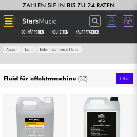
ZAHLEN SIE IN BIS ZU 24 RATEN
0
SCHNÄPPCHEN
NEUHEITEN
KAUFRATGEBER
Langue
Accueil
Licht
Nebelmaschinen & Fluide
Gitarre & Bass
Fluid für effektmaschine
(32)
Verstärker & Effekte
Filter
Klaviere & Piano
Synths & samplers
Studio