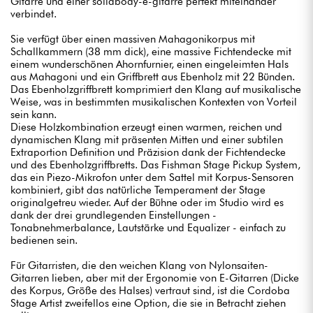
Gitarre und einer solidbody-e-gitarre perfekt miteinander
verbindet.
Sie verfügt über einen massiven Mahagonikorpus mit
Schallkammern (38 mm dick), eine massive Fichtendecke mit
einem wunderschönen Ahornfurnier, einen eingeleimten Hals
aus Mahagoni und ein Griffbrett aus Ebenholz mit 22 Bünden.
Das Ebenholzgriffbrett komprimiert den Klang auf musikalische
Weise, was in bestimmten musikalischen Kontexten von Vorteil
sein kann.
Diese Holzkombination erzeugt einen warmen, reichen und
dynamischen Klang mit präsenten Mitten und einer subtilen
Extraportion Definition und Präzision dank der Fichtendecke
und des Ebenholzgriffbretts. Das Fishman Stage Pickup System,
das ein Piezo-Mikrofon unter dem Sattel mit Korpus-Sensoren
kombiniert, gibt das natürliche Temperament der Stage
originalgetreu wieder. Auf der Bühne oder im Studio wird es
dank der drei grundlegenden Einstellungen -
Tonabnehmerbalance, Lautstärke und Equalizer - einfach zu
bedienen sein.
Für Gitarristen, die den weichen Klang von Nylonsaiten-
Gitarren lieben, aber mit der Ergonomie von E-Gitarren (Dicke
des Korpus, Größe des Halses) vertraut sind, ist die Cordoba
Stage Artist zweifellos eine Option, die sie in Betracht ziehen