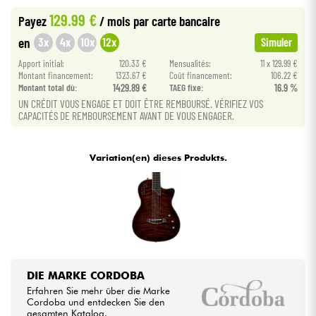
129.99 €
Payez
/ mois
par carte bancaire
Kabel & Zubehöre
3x
4x
10x
12x
en
Simuler
Apport initial:
120.33 €
Mensualités:
11 x 129.99 €
HiFi
Montant financement:
1323.67 €
Coût financement:
106.22 €
Montant total dù:
1429.89 €
TAEG fixe:
16.9 %
UN CRÉDIT VOUS ENGAGE ET DOIT ÊTRE REMBOURSÉ. VÉRIFIEZ VOS
Bundle
CAPACITÉS DE REMBOURSEMENT AVANT DE VOUS ENGAGER.
Sehen Sie sich unsere Marken an
Variation(en) dieses Produkts.
DIE MARKE CORDOBA
Erfahren Sie mehr über die Marke
Cordoba und entdecken Sie den
gesamten Katalog.