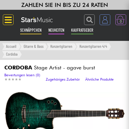
ZAHLEN SIE IN BIS ZU 24 RATEN
0
SCHNÄPPCHEN
NEUHEITEN
KAUFRATGEBER
Langue
Accueil
Gitarre & Bass
Konzertgitarren
Konzertgitarren 4/4
Cordoba
Gitarre & Bass
CORDOBA
Stage Artist - agave burst
Verstärker & Effekte
Bewertungen lesen (0)
★
★
★
★
★
★
★
★
★
★
Zugehöriges Zubehör
Ähnliche Produkte
Klaviere & Piano
Synths & samplers
Studio