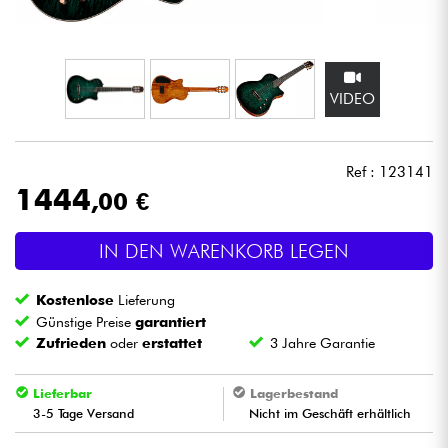
Kopfhörer
Mikros
VIDEO
DJ
Ref : 123141
Live-Sound
1444
,00 €
Licht
IN DEN WARENKORB LEGEN
Drums
Kostenlose
Lieferung
Günstige Preise
garantiert
Blasinstrumente
Zufrieden
oder
erstattet
3 Jahre Garantie
Violinen & Quartett
Lieferbar
Lagerbestand
3-5 Tage Versand
Nicht im Geschäft erhältlich
Kinder