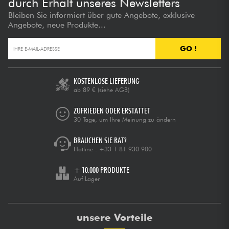
durch Erhalt unseres Newsletters
Bleiben Sie informiert über gute Angebote, exklusive
Angebote, neue Produkte...
GO !
KOSTENLOSE LIEFERUNG
ab 89 €
(siehe AGB)
ZUFRIEDEN ODER ERSTATTET
30 Tage, um Ihre Meinung zu ändern
BRAUCHEN SIE RAT?
Hotline :
+33 1 81 930 900
+ 10.000 PRODUKTE
Auf Lager
unsere Vorteile