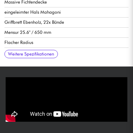
Massive Fichtendecke
eingeleimter Hals Mahagoni
Griffbrett Ebenholz, 22x Bünde
Mensur 25.6" / 650 mm
Flacher Radius
Breite Hals 1. Bund 48 mm
Halsdicke 1. Bund 20 mm
Dicke Hals 9. Bund 23 mm
Fishman Stage System Vorverstärker mit zwei Quellen,
Cordoba stimmmechaniken klassischer Typ.
Knochensättel
Hochglanz-Finish
Verkauft mit Cordoba Hardcase
Weitere Spezifikationen
Lautstärke, EQ und Piezo-Mischer / Tonabnehmer