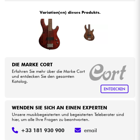
•
Star
'
S
Music
LILLE
Variation(en) dieses Produkts.
Kabel & Zubehöre
•
Star
'
S
Music
LYON
HiFi
Bundle
Sehen Sie sich unsere Marken an
DIE MARKE CORT
Erfahren Sie mehr über die Marke Cort
und entdecken Sie den gesamten
Katalog.
ENTDECKEN
WENDEN SIE SICH AN EINEN EXPERTEN
Unsere musikbegeisterten und begeisterten Teleberater sind
hier, um alle Ihre Fragen zu beantworten.
+33 181 930 900
email