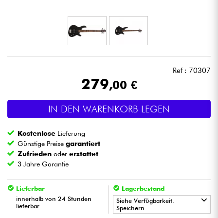
Kopfhörer
Mikros
DJ
Ref : 70307
279
,00 €
Live-Sound
IN DEN WARENKORB LEGEN
Licht
Kostenlose
Lieferung
Drums
Günstige Preise
garantiert
Zufrieden
oder
erstattet
3 Jahre Garantie
Blasinstrumente
Lieferbar
Lagerbestand
Violinen & Quartett
innerhalb von 24 Stunden
Siehe Verfügbarkeit.
lieferbar
Speichern
Kinder