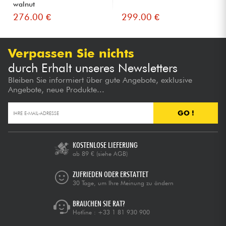
walnut
276.00 €
299.00 €
Verpassen Sie nichts
durch Erhalt unseres Newsletters
Bleiben Sie informiert über gute Angebote, exklusive
Angebote, neue Produkte...
GO !
KOSTENLOSE LIEFERUNG
ab 89 €
(siehe AGB)
ZUFRIEDEN ODER ERSTATTET
30 Tage, um Ihre Meinung zu ändern
BRAUCHEN SIE RAT?
Hotline :
+33 1 81 930 900