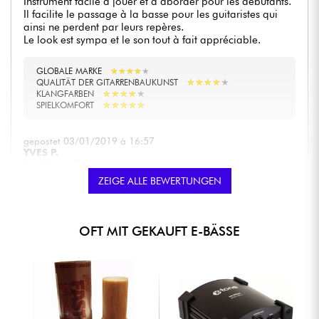
Instrument facile à jouer et à aborder pour les débutants.
Il facilite le passage à la basse pour les guitaristes qui
ainsi ne perdent par leurs repères.
Le look est sympa et le son tout à fait appréciable.
GLOBALE MARKE
★
★
★
★
★
★
★
★
★
★
★
★
★
★
★
★
★
★
★
★
QUALITÄT DER GITARRENBAUKUNST
★
★
★
★
★
★
★
★
★
★
KLANGFARBEN
★
★
★
★
★
★
★
★
★
★
SPIELKOMFORT
gepostet 03/01/2019 à 16:57
YVES P.
Zertifizierter Kauf
Basse très facile à jouer, très bon choix pour débuter ou
ZEIGE ALLE BEWERTUNGEN
pour les petites tailles.
Elle est de plus très légère.
un bémol sur les mécaniques qui bougent facilement
dans une housse souple.
OFT MIT GEKAUFT E-BÄSSE
GLOBALE MARKE
★
★
★
★
★
★
★
★
★
★
★
★
★
★
★
★
★
★
★
★
QUALITÄT DER GITARRENBAUKUNST
★
★
★
★
★
★
★
★
★
★
KLANGFARBEN
★
★
★
★
★
★
★
★
★
★
SPIELKOMFORT