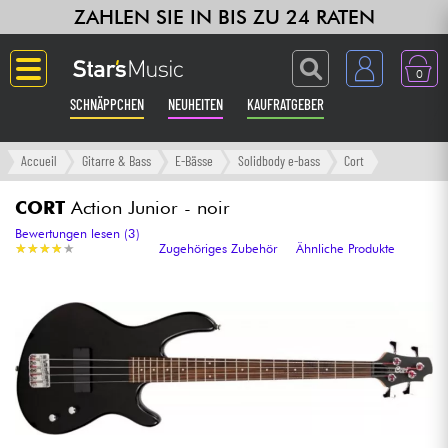
ZAHLEN SIE IN BIS ZU 24 RATEN
0
SCHNÄPPCHEN
NEUHEITEN
KAUFRATGEBER
Langue
Accueil
Gitarre & Bass
E-Bässe
Solidbody e-bass
Cort
Gitarre & Bass
CORT
Action Junior - noir
Bewertungen lesen (3)
★
★
★
★
★
★
★
★
★
★
Zugehöriges Zubehör
Ähnliche Produkte
Verstärker & Effekte
Klaviere & Piano
Synths & samplers
Studio