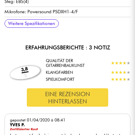
Steg: EB5(4)
Mikrofone: Powersound PSDXH1-4/F
Elektronik: 1 Lautstärke, 1 Ton
Beschläge: CR (Chrom)
Saiten: (105-045)
Weitere Spezifikationen
ERFAHRUNGSBERICHTE : 3 NOTIZ
QUALITÄT DER
★
★
★
★
★
★
★
★
★
★
GITARRENBAUKUNST
3,8
KLANGFARBEN
★
★
★
★
★
★
★
★
★
★
5
SPIELKOMFORT
★
★
★
★
★
★
★
★
★
★
EINE REZENSION
HINTERLASSEN
gepostet 01/04/2020 à 08:41
YVES P.
Zertifizierter Kauf