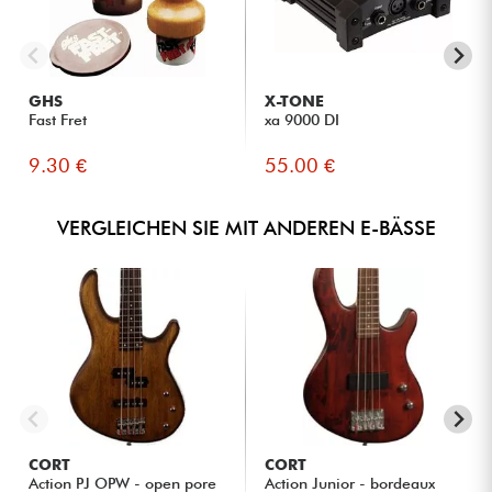
gepostet 23/04/2018 à 11:19
GI S.
Sonorité de bonne qualité, excellent confort de jeu et
surtout une parfaite qualité de lutherie.
GHS
X-TONE
Je vous conseille fortement ce produit !!!
Fast Fret
xa 9000 DI
9.30 €
55.00 €
GLOBALE MARKE
★
★
★
★
★
★
★
★
★
★
★
★
★
★
★
★
★
★
★
★
QUALITÄT DER GITARRENBAUKUNST
★
★
★
★
★
★
★
★
★
★
KLANGFARBEN
★
★
★
★
★
★
★
★
★
★
SPIELKOMFORT
VERGLEICHEN SIE MIT ANDEREN E-BÄSSE
CORT
CORT
Action PJ OPW - open pore
Action Junior - bordeaux