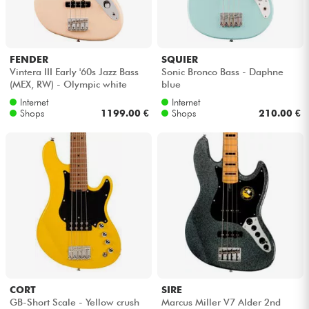
Kopfhörer
Mikros
FENDER
SQUIER
Vintera III Early '60s Jazz Bass
Sonic Bronco Bass - Daphne
(MEX, RW) - Olympic white
blue
DJ
Internet
Internet
Shops
1199.00 €
Shops
210.00 €
Live-Sound
Licht
Drums
Blasinstrumente
Violinen & Quartett
CORT
SIRE
GB-Short Scale - Yellow crush
Marcus Miller V7 Alder 2nd
Kinder