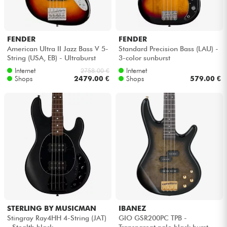
FENDER
FENDER
American Ultra II Jazz Bass V 5-
Standard Precision Bass (LAU) -
String (USA, EB) - Ultraburst
3-color sunburst
Internet
Internet
2758.00 €
Shops
2479.00 €
Shops
579.00 €
STERLING BY MUSICMAN
IBANEZ
Stingray Ray4HH 4-String (JAT)
GIO GSR200PC TPB -
- Stealth black
Transparent pale black burst