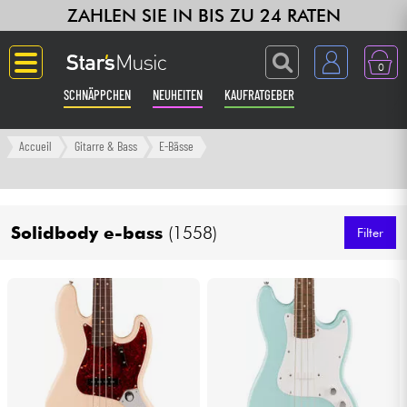
ZAHLEN SIE IN BIS ZU 24 RATEN
0
SCHNÄPPCHEN
NEUHEITEN
KAUFRATGEBER
Langue
Accueil
Gitarre & Bass
E-Bässe
Gitarre & Bass
Solidbody e-bass
(1558)
Verstärker & Effekte
Filter
Klaviere & Piano
Synths & samplers
Studio