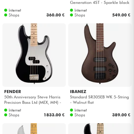
Generation 4ST - Sparkle black
Internet
Internet
Kabel & Zubehöre
Shops
360.00 €
Shops
549.00 €
HiFi
Bundle
Sehen Sie sich unsere Marken an
FENDER
IBANEZ
50th Anniversary Steve Harris
Standard SR305EB WK 5-String
Precision Bass Ltd (MEX, MN) -
- Walnut flat
Satin black
Internet
Internet
Shops
1833.00 €
Shops
389.00 €