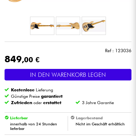
Kopfhörer
Mikros
DJ
Ref : 123036
Live-Sound
849
,00 €
Licht
IN DEN WARENKORB LEGEN
Drums
Kostenlose
Lieferung
Günstige Preise
garantiert
Blasinstrumente
Zufrieden
oder
erstattet
3 Jahre Garantie
Lieferbar
Lagerbestand
Violinen & Quartett
innerhalb von 24 Stunden
Nicht im Geschäft erhältlich
lieferbar
Kinder