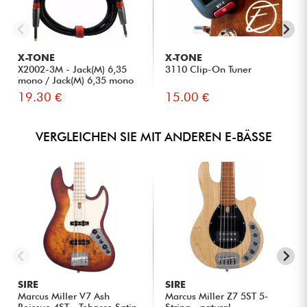
X-TONE
X-TONE
X2002-3M - Jack(M) 6,35
3110 Clip-On Tuner
mono / Jack(M) 6,35 mono
S...
19.30 €
15.00 €
VERGLEICHEN SIE MIT ANDEREN E-BÄSSE
SIRE
SIRE
Marcus Miller V7 Ash
Marcus Miller Z7 5ST 5-
Reissue 4ST - Tobacco Satin
String - natural