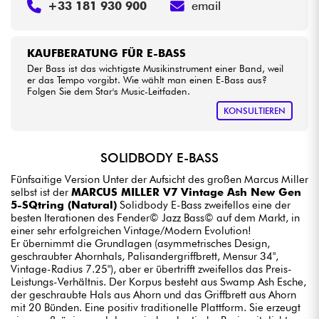
+33 181 930 900
email
KAUFBERATUNG FÜR E-BASS
Der Bass ist das wichtigste Musikinstrument einer Band, weil
er das Tempo vorgibt. Wie wählt man einen E-Bass aus?
Folgen Sie dem Star's Music-Leitfaden.
KONSULTIEREN
SOLIDBODY E-BASS
Fünfsaitige Version Unter der Aufsicht des großen Marcus Miller
selbst ist der
MARCUS MILLER V7 Vintage Ash New Gen
5-SQtring (Natural)
Solidbody E-Bass zweifellos eine der
besten Iterationen des Fender© Jazz Bass© auf dem Markt, in
einer sehr erfolgreichen Vintage/Modern Evolution!
Er übernimmt die Grundlagen (asymmetrisches Design,
geschraubter Ahornhals, Palisandergriffbrett, Mensur 34",
Vintage-Radius 7.25"), aber er übertrifft zweifellos das Preis-
Leistungs-Verhältnis. Der Korpus besteht aus Swamp Ash Esche,
der geschraubte Hals aus Ahorn und das Griffbrett aus Ahorn
mit 20 Bünden. Eine positiv traditionelle Plattform. Sie erzeugt