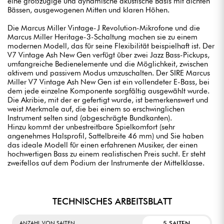
eine großzügige und dynamische akustische Basis mit dichten
Bässen, ausgewogenen Mitten und klaren Höhen.
Die Marcus Miller Vintage-J Revolution-Mikrofone und die
Marcus Miller Heritage-3-Schaltung machen sie zu einem
modernen Modell, das für seine Flexibilität beispielhaft ist. Der
V7 Vintage Ash New Gen verfügt über zwei Jazz Bass-Pickups,
umfangreiche Bedienelemente und die Möglichkeit, zwischen
aktivem und passivem Modus umzuschalten. Der SIRE Marcus
Miller V7 Vintage Ash New Gen ist ein vollendeter E-Bass, bei
dem jede einzelne Komponente sorgfältig ausgewählt wurde.
Die Akribie, mit der er gefertigt wurde, ist bemerkenswert und
weist Merkmale auf, die bei einem so erschwinglichen
Instrument selten sind (abgeschrägte Bundkanten).
Hinzu kommt der unbestreitbare Spielkomfort (sehr
angenehmes Halsprofil, Sattelbreite 46 mm) und Sie haben
das ideale Modell für einen erfahrenen Musiker, der einen
hochwertigen Bass zu einem realistischen Preis sucht. Er steht
zweifellos auf dem Podium der Instrumente der Mittelklasse.
TECHNISCHES ARBEITSBLATT
5 SAITEN
ANZAHL VON SAITEN