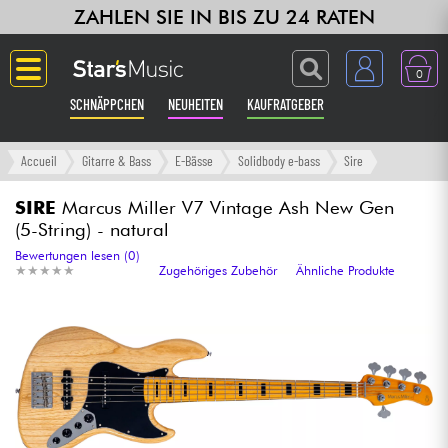
ZAHLEN SIE IN BIS ZU 24 RATEN
0
SCHNÄPPCHEN
NEUHEITEN
KAUFRATGEBER
Langue
Accueil
Gitarre & Bass
E-Bässe
Solidbody e-bass
Sire
Gitarre & Bass
SIRE
Marcus Miller V7 Vintage Ash New Gen
(5-String) - natural
Verstärker & Effekte
Bewertungen lesen (0)
★
★
★
★
★
★
★
★
★
★
Zugehöriges Zubehör
Ähnliche Produkte
Klaviere & Piano
Synths & samplers
Studio