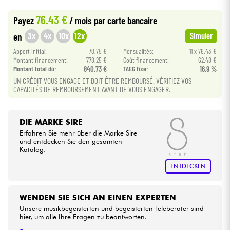
76.43 €
Payez
/ mois
par carte bancaire
Kabel & Zubehöre
3x
4x
10x
12x
en
Simuler
Apport initial:
70.75 €
Mensualités:
11 x 76.43 €
HiFi
Montant financement:
778.25 €
Coût financement:
62.48 €
Montant total dù:
840.73 €
TAEG fixe:
16.9 %
Bundle
UN CRÉDIT VOUS ENGAGE ET DOIT ÊTRE REMBOURSÉ. VÉRIFIEZ VOS
CAPACITÉS DE REMBOURSEMENT AVANT DE VOUS ENGAGER.
Sehen Sie sich unsere Marken an
DIE MARKE SIRE
Erfahren Sie mehr über die Marke Sire
und entdecken Sie den gesamten
Katalog.
ENTDECKEN
WENDEN SIE SICH AN EINEN EXPERTEN
Unsere musikbegeisterten und begeisterten Teleberater sind
hier, um alle Ihre Fragen zu beantworten.