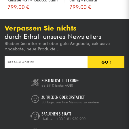
799.00 €
799.00 €
Verpassen Sie nichts
durch Erhalt unseres Newsletters
Bleiben Sie informiert über gute Angebote, exklusive
Angebote, neue Produkte...
GO !
KOSTENLOSE LIEFERUNG
ab 89 €
(siehe AGB)
ZUFRIEDEN ODER ERSTATTET
30 Tage, um Ihre Meinung zu ändern
BRAUCHEN SIE RAT?
Hotline :
+33 1 81 930 900