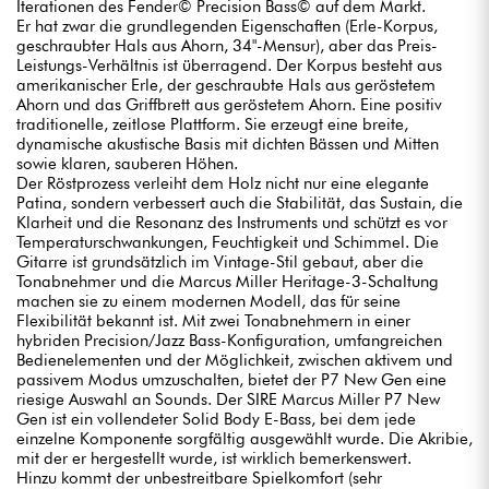
Iterationen des Fender© Precision Bass© auf dem Markt.
Er hat zwar die grundlegenden Eigenschaften (Erle-Korpus,
geschraubter Hals aus Ahorn, 34"-Mensur), aber das Preis-
Leistungs-Verhältnis ist überragend. Der Korpus besteht aus
amerikanischer Erle, der geschraubte Hals aus geröstetem
Ahorn und das Griffbrett aus geröstetem Ahorn. Eine positiv
traditionelle, zeitlose Plattform. Sie erzeugt eine breite,
dynamische akustische Basis mit dichten Bässen und Mitten
sowie klaren, sauberen Höhen.
Der Röstprozess verleiht dem Holz nicht nur eine elegante
Patina, sondern verbessert auch die Stabilität, das Sustain, die
Klarheit und die Resonanz des Instruments und schützt es vor
Temperaturschwankungen, Feuchtigkeit und Schimmel. Die
Gitarre ist grundsätzlich im Vintage-Stil gebaut, aber die
Tonabnehmer und die Marcus Miller Heritage-3-Schaltung
machen sie zu einem modernen Modell, das für seine
Flexibilität bekannt ist. Mit zwei Tonabnehmern in einer
hybriden Precision/Jazz Bass-Konfiguration, umfangreichen
Bedienelementen und der Möglichkeit, zwischen aktivem und
passivem Modus umzuschalten, bietet der P7 New Gen eine
riesige Auswahl an Sounds. Der SIRE Marcus Miller P7 New
Gen ist ein vollendeter Solid Body E-Bass, bei dem jede
einzelne Komponente sorgfältig ausgewählt wurde. Die Akribie,
mit der er hergestellt wurde, ist wirklich bemerkenswert.
Hinzu kommt der unbestreitbare Spielkomfort (sehr