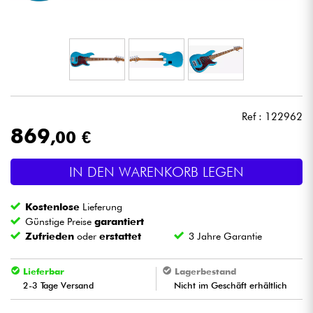
Kopfhörer
Mikros
DJ
Ref : 122962
Live-Sound
869
,00 €
Licht
IN DEN WARENKORB LEGEN
Drums
Kostenlose
Lieferung
Günstige Preise
garantiert
Blasinstrumente
Zufrieden
oder
erstattet
3 Jahre Garantie
Lieferbar
Lagerbestand
Violinen & Quartett
2-3 Tage Versand
Nicht im Geschäft erhältlich
Kinder