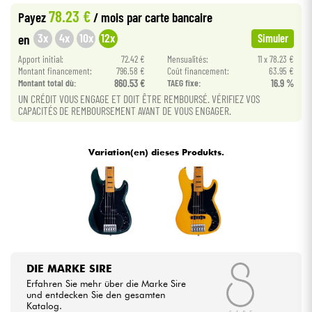
78.23 €
Payez
/ mois
par carte bancaire
Kabel & Zubehöre
3x
4x
10x
12x
en
Simuler
Apport initial:
72.42 €
Mensualités:
11 x 78.23 €
Montant financement:
796.58 €
Coût financement:
63.95 €
HiFi
Montant total dù:
860.53 €
TAEG fixe:
16.9 %
UN CRÉDIT VOUS ENGAGE ET DOIT ÊTRE REMBOURSÉ. VÉRIFIEZ VOS
Bundle
CAPACITÉS DE REMBOURSEMENT AVANT DE VOUS ENGAGER.
Sehen Sie sich unsere Marken an
Variation(en) dieses Produkts.
DIE MARKE SIRE
Erfahren Sie mehr über die Marke Sire
und entdecken Sie den gesamten
Katalog.