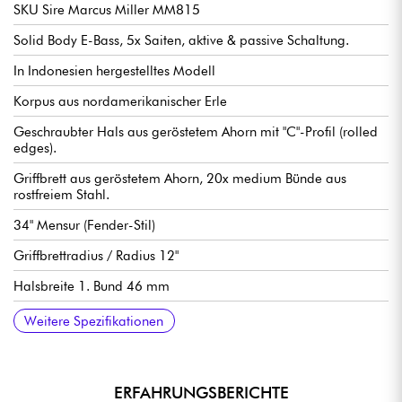
SKU Sire Marcus Miller MM815
Solid Body E-Bass, 5x Saiten, aktive & passive Schaltung.
In Indonesien hergestelltes Modell
Korpus aus nordamerikanischer Erle
Geschraubter Hals aus geröstetem Ahorn mit "C"-Profil (rolled
edges).
Griffbrett aus geröstetem Ahorn, 20x medium Bünde aus
rostfreiem Stahl.
34" Mensur (Fender-Stil)
Griffbrettradius / Radius 12"
Halsbreite 1. Bund 46 mm
Tonabnehmer Sire Super-PJ Revolution Pickup-Set
Sire Marcus Heritage-3 Preamp, aktiv/passiv schaltbar (18v
Lautstärke
Ton (konzentrisches Potentiometer)
Balance der Mikrofone
Höhen
Mitten / Mittenfrequenz (konzentrisches Potentiometer)
Bass
Mini-Schalter (aktive / passive Modi)
Sire Marcus Miller Modern-S Bass Steg
Sire Premium Light Weight Open Gear stimmmechaniken.
Knochensattel
Hochglanz Korpus Finish
Satin Hals Finish
Weitere Spezifikationen
über 2x 9v Batterien)
ERFAHRUNGSBERICHTE