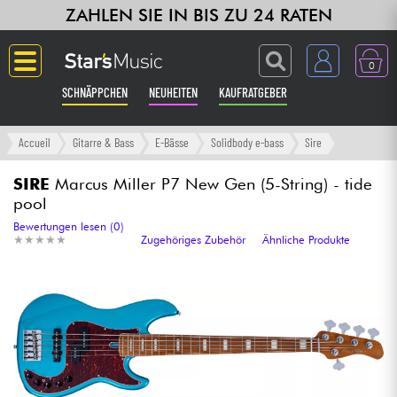
ZAHLEN SIE IN BIS ZU 24 RATEN
0
SCHNÄPPCHEN
NEUHEITEN
KAUFRATGEBER
Langue
Accueil
Gitarre & Bass
E-Bässe
Solidbody e-bass
Sire
Gitarre & Bass
SIRE
Marcus Miller P7 New Gen (5-String) - tide
pool
Verstärker & Effekte
Bewertungen lesen (0)
★
★
★
★
★
★
★
★
★
★
Zugehöriges Zubehör
Ähnliche Produkte
Klaviere & Piano
Synths & samplers
Studio