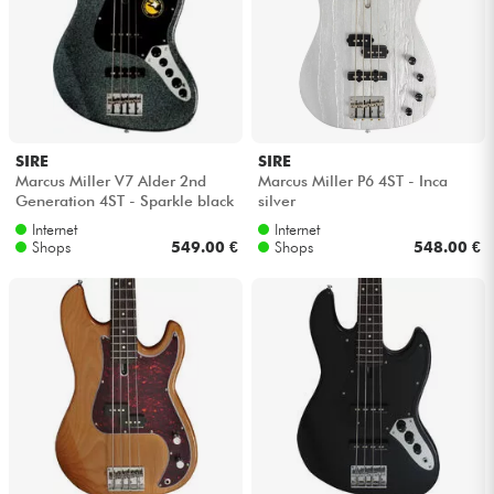
Kopfhörer
Mikros
DJ
SIRE
SIRE
Marcus Miller V7 Alder 2nd
Marcus Miller P6 4ST - Inca
Live-Sound
Generation 4ST - Sparkle black
silver
Internet
Internet
Shops
549.00 €
Shops
548.00 €
Licht
Drums
Blasinstrumente
Violinen & Quartett
Kinder