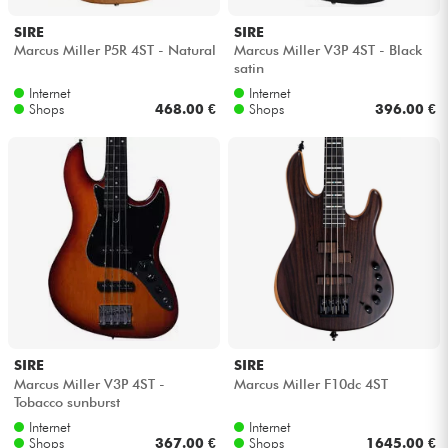
SIRE
SIRE
Kabel & Zubehöre
Marcus Miller P5R 4ST - Natural
Marcus Miller V3P 4ST - Black
satin
Internet
Internet
HiFi
Shops
468.00 €
Shops
396.00 €
Bundle
Sehen Sie sich unsere Marken an
SIRE
SIRE
Marcus Miller V3P 4ST -
Marcus Miller F10dc 4ST
Tobacco sunburst
Internet
Internet
Shops
367.00 €
Shops
1645.00 €