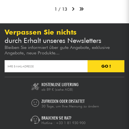
1 / 13
Verpassen Sie nichts
durch Erhalt unseres Newsletters
Bleiben Sie informiert über gute Angebote, exklusive
Angebote, neue Produkte...
GO !
KOSTENLOSE LIEFERUNG
ab 89 €
(siehe AGB)
ZUFRIEDEN ODER ERSTATTET
30 Tage, um Ihre Meinung zu ändern
BRAUCHEN SIE RAT?
Hotline :
+33 1 81 930 900