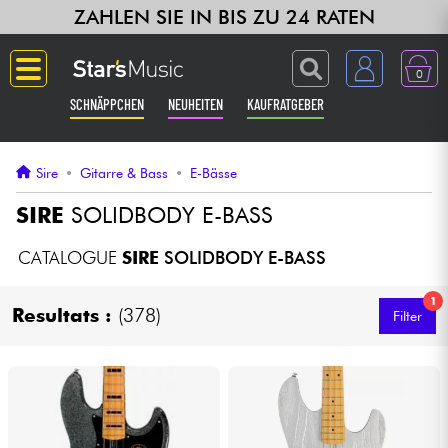
ZAHLEN SIE IN BIS ZU 24 RATEN
0
SCHNÄPPCHEN
NEUHEITEN
KAUFRATGEBER
Langue
Sire
•
Gitarre & Bass
•
E-Bässe
Gitarre & Bass
SIRE
SOLIDBODY E-BASS
Verstärker & Effekte
CATALOGUE
SIRE
SOLIDBODY E-BASS
1
Klaviere & Piano
Resultats :
(378)
Filter
Synths & samplers
Studio