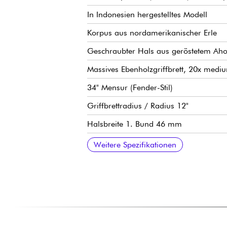
In Indonesien hergestelltes Modell
Korpus aus nordamerikanischer Erle
Geschraubter Hals aus geröstetem Ahorn
Massives Ebenholzgriffbrett, 20x medi
34" Mensur (Fender-Stil)
Griffbrettradius / Radius 12"
Halsbreite 1. Bund 46 mm
Tonabnehmer Sire Super-PJ Revolution 
Sire Marcus Heritage-3 Preamp, aktiv/p
Lautstärke
Ton (konzentrisches Potentiometer)
Balance der Mikrofone
Höhen
Mitten / Mittenfrequenz (konzentrisches
Bass
Mini-Schalter (aktive / passive Modi)
Sire Marcus Miller Modern-S Bass Steg
Sire Premium Light Weight Open Gear
Knochensattel
Hochglanz Korpus Finish
Satin Hals Finish
Weitere Spezifikationen