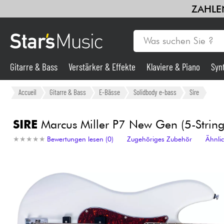
ZAHLEN
Gitarre & Bass
Verstärker & Effekte
Klaviere & Piano
Syn
Gitarre & Bass
Accueil
Gitarre & Bass
E-Bässe
Solidbody e-bass
Sire
Synths & samplers
SIRE
Marcus Miller P7 New Gen (5-String)
★
★
★
★
★
★
★
★
★
★
Bewertungen lesen (0)
Zugehöriges Zubehör
Ähnli
Mikros
Licht
Violinen & Quartett