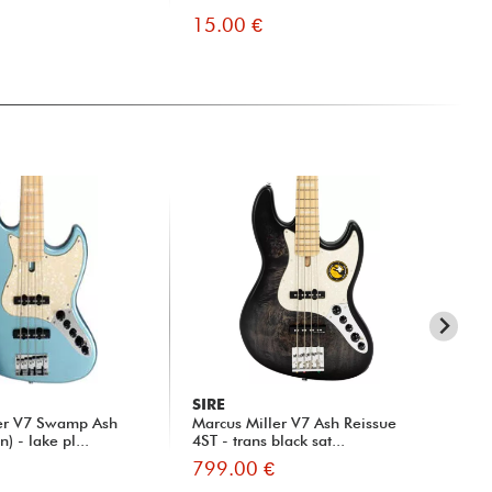
15.00 €
5.
SIRE
SI
ler V7 Swamp Ash
Marcus Miller V7 Ash Reissue
Mar
) - lake pl...
4ST - trans black sat...
799.00 €
81