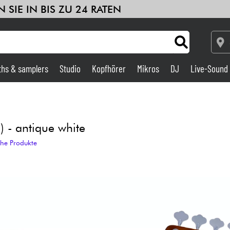
 SIE IN BIS ZU 24 RATEN
ths & samplers
Studio
Kopfhörer
Mikros
DJ
Live-Sound
Verstärker & Effekte
Studio
 - antique white
che Produkte
DJ
Drums
Kinder