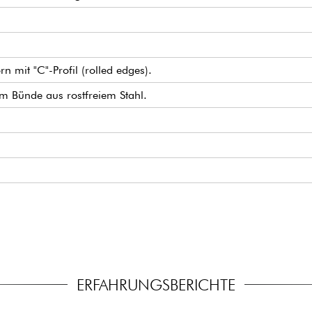
 mit "C"-Profil (rolled edges).
um Bünde aus rostfreiem Stahl.
Pickup-Set
assiv schaltbar (18v über 2x 9v Batterien)
 Potentiometer)
 stimmmechaniken.
ERFAHRUNGSBERICHTE