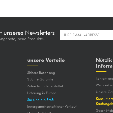
t unseres Newsletters
 Angebote, neue Produkte...
unsere Vorteile
Nützli
Inform
Sichere Bezahlung
kontaktier
3 Jahre Garantie
Wer sind wi
Zufrieden oder erstattet
Unsere Ges
Lieferung in Europe
Konsultier
Sie sind ein Profi
Kaufratge
Innergemeinschaftlicher Verkauf
Geschäfts