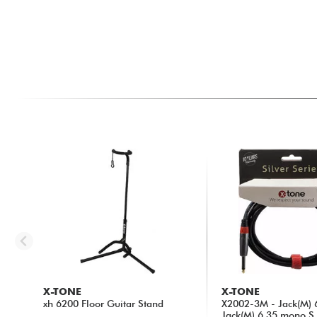
X-TONE
X-TONE
xh 6200 Floor Guitar Stand
X2002-3M - Jack(M) 
Jack(M) 6,35 mono S.