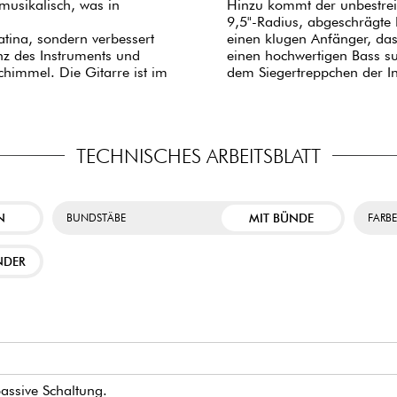
musikalisch, was in
Hinzu kommt der unbestrei
9,5"-Radius, abgeschrägte
atina, sondern verbessert
einen klugen Anfänger, das
anz des Instruments und
einen hochwertigen Bass suc
himmel. Die Gitarre ist im
dem Siegertreppchen der In
TECHNISCHES ARBEITSBLATT
N
MIT BÜNDE
BUNDSTÄBE
FARB
NDER
passive Schaltung.