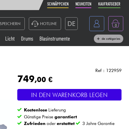
SCHNÄPPCHEN
NEUHEITEN
KAUFRATGEBER
DE
SPEICHERN
HOTLINE
0
France
Licht
Drums
Blasinstrumente
de catégories
Belgique
Klaviere & Piano
België
Kopfhörer
España
Ref : 122959
749
,00 €
Nederland
Live-Sound
English
IN DEN WARENKORB LEGEN
Blasinstrumente
Kostenlose
Lieferung
Kabel & Zubehöre
Günstige Preise
garantiert
Zufrieden
oder
erstattet
3 Jahre Garantie