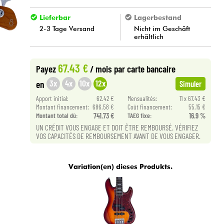
Lieferbar
Lagerbestand
2-3 Tage Versand
Nicht im Geschäft
erhältlich
67.43 €
Payez
/ mois
par carte bancaire
3x
4x
10x
12x
en
Simuler
Apport initial:
62.42 €
Mensualités:
11 x 67.43 €
Montant financement:
686.58 €
Coût financement:
55.15 €
Montant total dù:
741.73 €
TAEG fixe:
16.9 %
UN CRÉDIT VOUS ENGAGE ET DOIT ÊTRE REMBOURSÉ. VÉRIFIEZ
VOS CAPACITÉS DE REMBOURSEMENT AVANT DE VOUS ENGAGER.
Variation(en) dieses Produkts.