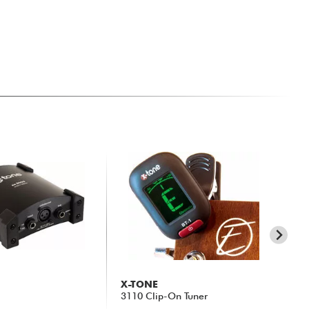
X-TONE
RT
3110 Clip-On Tuner
TR