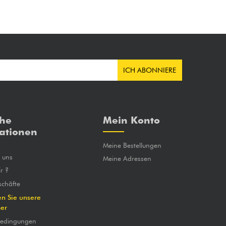
ICH ABONNIERE
che
Mein Konto
ationen
Meine Bestellungen
e uns
Meine Adressen
r ?
chäfte
en Sie unsere
ber
bedingungen