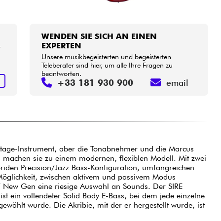
WENDEN SIE SICH AN EINEN
EXPERTEN
r
Unsere musikbegeisterten und begeisterten
Teleberater sind hier, um alle Ihre Fragen zu
beantworten.
N
+33 181 930 900
email
age-Instrument, aber die Tonabnehmer und die Marcus
g machen sie zu einem modernen, flexiblen Modell. Mit zwei
riden Precision/Jazz Bass-Konfiguration, umfangreichen
öglichkeit, zwischen aktivem und passivem Modus
P7 New Gen eine riesige Auswahl an Sounds. Der SIRE
st ein vollendeter Solid Body E-Bass, bei dem jede einzelne
wählt wurde. Die Akribie, mit der er hergestellt wurde, ist