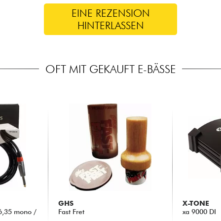
EINE REZENSION
HINTERLASSEN
OFT MIT GEKAUFT E-BÄSSE
GHS
X-TONE
6,35 mono /
Fast Fret
xa 9000 DI
..