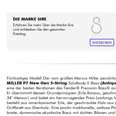
DIE MARKE SIRE
Erfahren Sie mehr über die Marke Sire
und entdecken Sie den gesamten
Katalog.
ENTDECKEN
Fünfsaitiges Modell Der vom großen Marcus Miller persönl
MILLER P7 New Gen 5-String
Solidbody E-Bass
(Antiqu
eine der besten Iterationen des Fender© Precision Bass© a
Er übernimmt dessen Grundprinzipien (Erle-Korpus, geschr
34"-Mensur) und bietet ein hervorragendes Preis-Leistungs-
besteht aus amerikanischer Erle, der geschraubte Hals aus
Griffbrett aus Ebenholz. Eine positiv traditionelle, zeitlose Pl
breite, dynamische akustische Basis mit dichten Bässen un