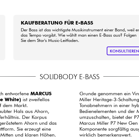
KAUFBERATUNG FÜR E-BASS
Der Bass ist das wichtigste Musikinstrument einer Band, weil e
das Tempo vorgibt. Wie wählt man einen E-Bass aus? Folgen
Sie dem Star's Music-Leitfaden.
KONSULTIERE
SOLIDBODY E-BASS
ich entworfene
MARCUS
Grunde genommen ein Vint
e White)
ist zweifellos
Miller Heritage-3-Schaltun
uf dem Markt.
Tonabnehmern in einer hyb
aubter Hals aus Ahorn,
Bedienelementen und der M
Verhältnis. Der Korpus
umzuschalten, bietet der 
 geröstetem Ahorn und das
Marcus Miller P7 New Gen i
attform. Sie erzeugt eine
Komponente sorgfältig ausge
d Mitten und klaren Höhen.
wirklich bemerkenswert.