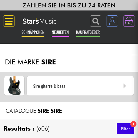
ZAHLEN SIE IN BIS ZU 24 RATEN
0
SCHNÄPPCHEN
NEUHEITEN
KAUFRATGEBER
Langue
DIE MARKE
SIRE
Gitarre & Bass
Verstärker & Effekte
Sire
gitarre & bass
Klaviere & Piano
CATALOGUE
SIRE
SIRE
Synths & samplers
1
Studio
Resultats :
(606)
Filter