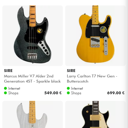
Kopfhörer
Mikros
DJ
Live-Sound
Licht
SIRE
SIRE
Marcus Miller V7 Alder 2nd
Larry Carlton T7 New Gen -
Generation 4ST - Sparkle black
Butterscotch
Drums
Internet
Internet
Shops
549.00 €
Shops
699.00 €
Blasinstrumente
Violinen & Quartett
Kinder