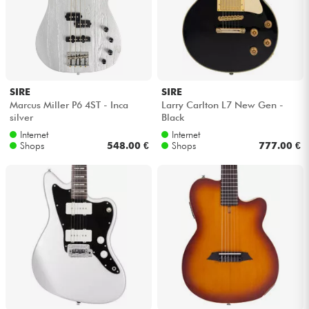
Kabel & Zubehöre
HiFi
SIRE
SIRE
Marcus Miller P6 4ST - Inca
Larry Carlton L7 New Gen -
Bundle
silver
Black
Internet
Internet
Sehen Sie sich unsere Marken an
Shops
548.00 €
Shops
777.00 €