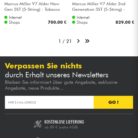
Marcus Miller V7 Alder New
Marcus Miller V7 Alder 2nd
Gen 5ST (5-String) - Tobacco
Generation 5ST (5-String) -
sunburst
Dark forest
Internet
Internet
Shops
700.00 €
Shops
829.00 €
1 / 21
Verpassen Sie nichts
durch Erhalt unseres Newsletters
Bleiben Sie informiert über gute Angebote, exklusive
Angebote, neue Produkte...
GO !
KOSTENLOSE LIEFERUNG
ab 89 €
(siehe AGB)