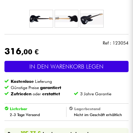
Kopfhörer
Mikros
DJ
Ref : 123054
316
,00 €
Live-Sound
IN DEN WARENKORB LEGEN
Licht
Kostenlose
Lieferung
Drums
Günstige Preise
garantiert
Zufrieden
oder
erstattet
3 Jahre Garantie
Blasinstrumente
Lieferbar
Lagerbestand
2-3 Tage Versand
Nicht im Geschäft erhältlich
Violinen & Quartett
Kinder