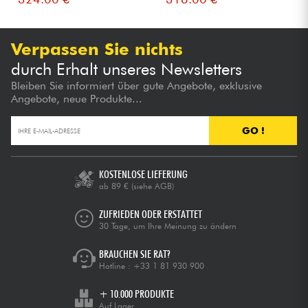
Verpassen Sie nichts
durch Erhalt unseres Newsletters
Bleiben Sie informiert über gute Angebote, exklusive
Angebote, neue Produkte...
GO !
KOSTENLOSE LIEFERUNG
ab 89 €
(siehe AGB)
ZUFRIEDEN ODER ERSTATTET
30 Tage, um Ihre Meinung zu ändern
BRAUCHEN SIE RAT?
Hotline :
+33 1 81 930 900
+ 10.000 PRODUKTE
Auf Lager