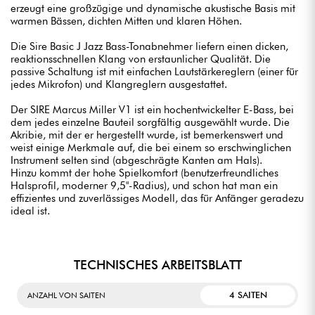
erzeugt eine großzügige und dynamische akustische Basis mit
warmen Bässen, dichten Mitten und klaren Höhen.
Die Sire Basic J Jazz Bass-Tonabnehmer liefern einen dicken,
reaktionsschnellen Klang von erstaunlicher Qualität. Die
passive Schaltung ist mit einfachen Lautstärkereglern (einer für
jedes Mikrofon) und Klangreglern ausgestattet.
Der SIRE Marcus Miller V1 ist ein hochentwickelter E-Bass, bei
dem jedes einzelne Bauteil sorgfältig ausgewählt wurde. Die
Akribie, mit der er hergestellt wurde, ist bemerkenswert und
weist einige Merkmale auf, die bei einem so erschwinglichen
Instrument selten sind (abgeschrägte Kanten am Hals).
Hinzu kommt der hohe Spielkomfort (benutzerfreundliches
Halsprofil, moderner 9,5"-Radius), und schon hat man ein
effizientes und zuverlässiges Modell, das für Anfänger geradezu
ideal ist.
TECHNISCHES ARBEITSBLATT
4 SAITEN
ANZAHL VON SAITEN