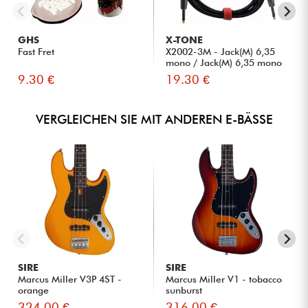
GHS
X-TONE
Fast Fret
X2002-3M - Jack(M) 6,35
mono / Jack(M) 6,35 mono
S...
9.30 €
19.30 €
VERGLEICHEN SIE MIT ANDEREN E-BÄSSE
SIRE
SIRE
Marcus Miller V3P 4ST -
Marcus Miller V1 - tobacco
orange
sunburst
324.00 €
316.00 €