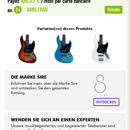
105.33 €
Payez
/ mois
par carte bancaire
SANS FRAIS
3x
en
Simuler
Kabel & Zubehöre
Variation(en) dieses Produkts.
HiFi
Bundle
Sehen Sie sich unsere Marken an
DIE MARKE SIRE
Erfahren Sie mehr über die Marke Sire
und entdecken Sie den gesamten
Katalog.
ENTDECKEN
WENDEN SIE SICH AN EINEN EXPERTEN
Unsere musikbegeisterten und begeisterten Teleberater sind