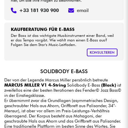
hier, um alle Ihre Fragen zu beantworten.
+33 181 930 900
email
KAUFBERATUNG FÜR E-BASS
Der Bass ist das wichtigste Musikinstrument einer Band, weil
er das Tempo vorgibt. Wie wählt man einen E-Bass aus?
Folgen Sie dem Star's Music-Leitfaden.
KONSULTIEREN
SOLIDBODY E-BASS
Der von der Legende Marcus Miller persönlich betreute
MARCUS MILLER V1 4-String
Solidbody E-Bass
(Black)
ist
zweifellos eine der besten Iterationen des Fender© Jazz Bass©
in der Einstiegsklasse.
Er übernimmt zwar die Grundlagen (asymmetrisches Design,
geschraubter Hals aus Ahorn, Griffbrett aus Palisander, 34"-
Mensur), ist aber vor allem im Preis-Leistungs-Verhältnis
überragend. Der Korpus besteht aus Mahagoni, der
geschraubte Hals aus Ahorn und das Griffbrett aus Palisander.
Eine traditionelle Plattform im besten Sinne des Wortes. Sie