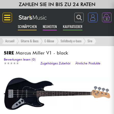
ZAHLEN SIE IN BIS ZU 24 RATEN
0
SCHNÄPPCHEN
NEUHEITEN
KAUFRATGEBER
Langue
Accueil
Gitarre & Bass
E-Bässe
Solidbody e-bass
Sire
Gitarre & Bass
SIRE
Marcus Miller V1 - black
Bewertungen lesen (0)
★
★
★
★
★
★
★
★
★
★
Zugehöriges Zubehör
Ähnliche Produkte
Verstärker & Effekte
Klaviere & Piano
Synths & samplers
Studio