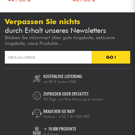
Verpassen Sie nichts
durch Erhalt unseres Newsletters
Bleiben Sie informiert über gute Angebote, exklusive
Angebote, neue Produkte...
GO !
KOSTENLOSE LIEFERUNG
ab 89 €
(siehe AGB)
ZUFRIEDEN ODER ERSTATTET
30 Tage, um Ihre Meinung zu ändern
BRAUCHEN SIE RAT?
Hotline :
+33 1 81 930 900
+ 10.000 PRODUKTE
Auf Lager