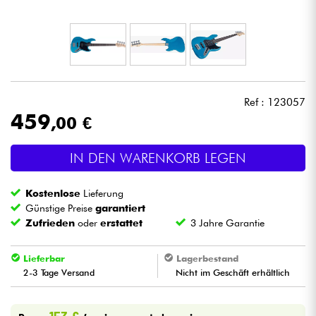
Kopfhörer
Mikros
DJ
Ref : 123057
459
,00 €
Live-Sound
IN DEN WARENKORB LEGEN
Licht
Kostenlose
Lieferung
Drums
Günstige Preise
garantiert
Zufrieden
oder
erstattet
3 Jahre Garantie
Blasinstrumente
Lieferbar
Lagerbestand
2-3 Tage Versand
Nicht im Geschäft erhältlich
Violinen & Quartett
Kinder