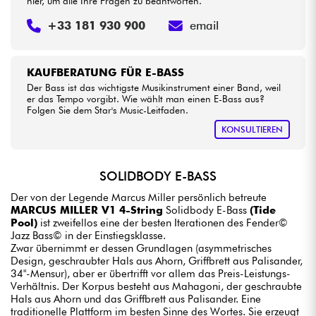
hier, um alle Ihre Fragen zu beantworten.
+33 181 930 900
email
KAUFBERATUNG FÜR E-BASS
Der Bass ist das wichtigste Musikinstrument einer Band, weil
er das Tempo vorgibt. Wie wählt man einen E-Bass aus?
Folgen Sie dem Star's Music-Leitfaden.
KONSULTIEREN
SOLIDBODY E-BASS
Der von der Legende Marcus Miller persönlich betreute
MARCUS MILLER V1 4-String
Solidbody E-Bass
(Tide
Pool)
ist zweifellos eine der besten Iterationen des Fender©
Jazz Bass© in der Einstiegsklasse.
Zwar übernimmt er dessen Grundlagen (asymmetrisches
Design, geschraubter Hals aus Ahorn, Griffbrett aus Palisander,
34"-Mensur), aber er übertrifft vor allem das Preis-Leistungs-
Verhältnis. Der Korpus besteht aus Mahagoni, der geschraubte
Hals aus Ahorn und das Griffbrett aus Palisander. Eine
traditionelle Plattform im besten Sinne des Wortes. Sie erzeugt