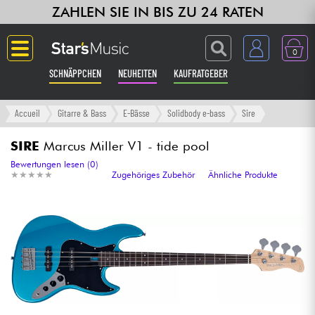
ZAHLEN SIE IN BIS ZU 24 RATEN
0
SCHNÄPPCHEN
NEUHEITEN
KAUFRATGEBER
Langue
Accueil
Gitarre & Bass
E-Bässe
Solidbody e-bass
Sire
Gitarre & Bass
SIRE
Marcus Miller V1 - tide pool
Bewertungen lesen (0)
★
★
★
★
★
★
★
★
★
★
Zugehöriges Zubehör
Ähnliche Produkte
Verstärker & Effekte
Klaviere & Piano
Synths & samplers
Studio