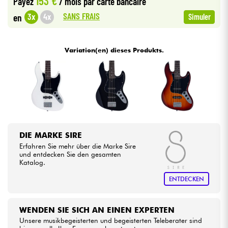
153 €
Payez
/ mois
par carte bancaire
SANS FRAIS
3x
4x
en
Simuler
Kabel & Zubehöre
Variation(en) dieses Produkts.
HiFi
Bundle
Sehen Sie sich unsere Marken an
DIE MARKE SIRE
Erfahren Sie mehr über die Marke Sire
und entdecken Sie den gesamten
Katalog.
ENTDECKEN
WENDEN SIE SICH AN EINEN EXPERTEN
Unsere musikbegeisterten und begeisterten Teleberater sind