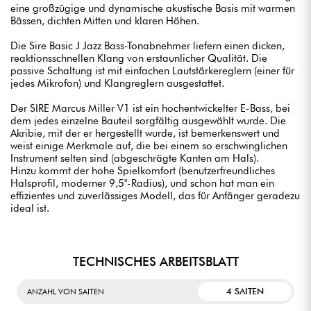
eine großzügige und dynamische akustische Basis mit warmen
Bässen, dichten Mitten und klaren Höhen.
Die Sire Basic J Jazz Bass-Tonabnehmer liefern einen dicken,
reaktionsschnellen Klang von erstaunlicher Qualität. Die
passive Schaltung ist mit einfachen Lautstärkereglern (einer für
jedes Mikrofon) und Klangreglern ausgestattet.
Der SIRE Marcus Miller V1 ist ein hochentwickelter E-Bass, bei
dem jedes einzelne Bauteil sorgfältig ausgewählt wurde. Die
Akribie, mit der er hergestellt wurde, ist bemerkenswert und
weist einige Merkmale auf, die bei einem so erschwinglichen
Instrument selten sind (abgeschrägte Kanten am Hals).
Hinzu kommt der hohe Spielkomfort (benutzerfreundliches
Halsprofil, moderner 9,5"-Radius), und schon hat man ein
effizientes und zuverlässiges Modell, das für Anfänger geradezu
ideal ist.
TECHNISCHES ARBEITSBLATT
4 SAITEN
ANZAHL VON SAITEN