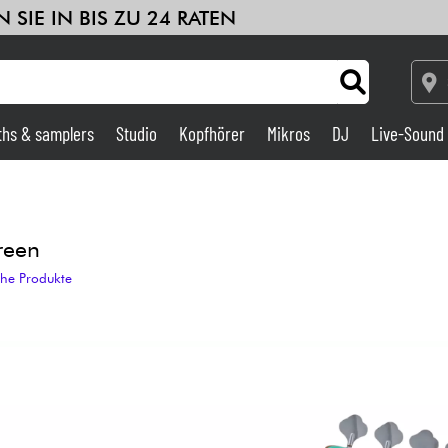
 SIE IN BIS ZU 24 RATEN
ths & samplers
Studio
Kopfhörer
Mikros
DJ
Live-Sound
Verstärker & Effekte
Studio
reen
che Produkte
DJ
Drums
Kinder