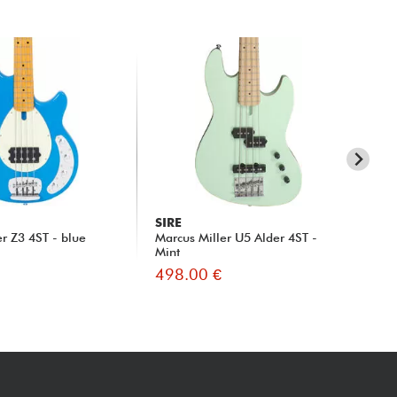
SIRE
SI
er Z3 4ST - blue
Marcus Miller U5 Alder 4ST -
Mar
Mint
whi
498.00 €
41