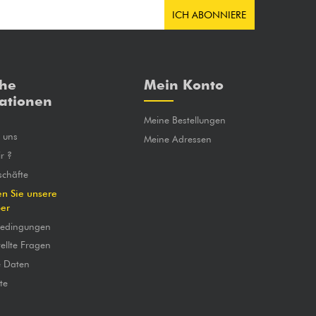
ICH ABONNIERE
che
Mein Konto
ationen
Meine Bestellungen
e uns
Meine Adressen
r ?
chäfte
en Sie unsere
ber
bedingungen
ellte Fragen
e Daten
te