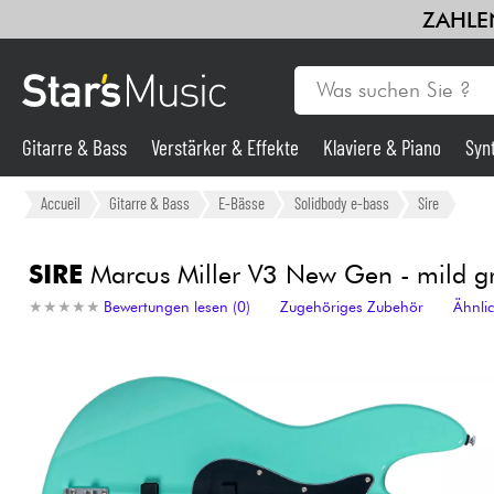
ZAHLEN
Gitarre & Bass
Verstärker & Effekte
Klaviere & Piano
Syn
Gitarre & Bass
Accueil
Gitarre & Bass
E-Bässe
Solidbody e-bass
Sire
Synths & samplers
SIRE
Marcus Miller V3 New Gen - mild g
★
★
★
★
★
★
★
★
★
★
Bewertungen lesen (0)
Zugehöriges Zubehör
Ähnli
Mikros
Licht
Violinen & Quartett