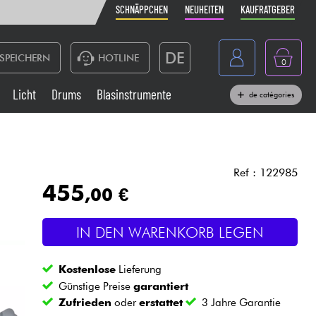
SCHNÄPPCHEN
NEUHEITEN
KAUFRATGEBER
DE
SPEICHERN
HOTLINE
0
France
Licht
Drums
Blasinstrumente
de catégories
Belgique
Klaviere & Piano
België
Kopfhörer
España
Ref : 122985
455
,00 €
Nederland
Live-Sound
English
IN DEN WARENKORB LEGEN
Blasinstrumente
Kostenlose
Lieferung
Kabel & Zubehöre
Günstige Preise
garantiert
Zufrieden
oder
erstattet
3 Jahre Garantie