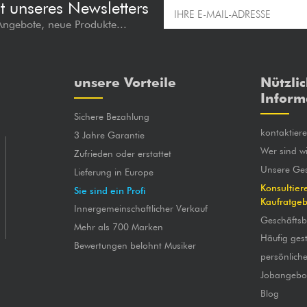
t unseres Newsletters
 Angebote, neue Produkte...
unsere Vorteile
Nützli
Inform
Sichere Bezahlung
kontaktier
3 Jahre Garantie
Wer sind wi
Zufrieden oder erstattet
Unsere Ges
Lieferung in Europe
Konsultier
Sie sind ein Profi
Kaufratge
Innergemeinschaftlicher Verkauf
Geschäfts
Mehr als 700 Marken
Häufig gest
Bewertungen belohnt Musiker
persönlich
Jobangebo
Blog