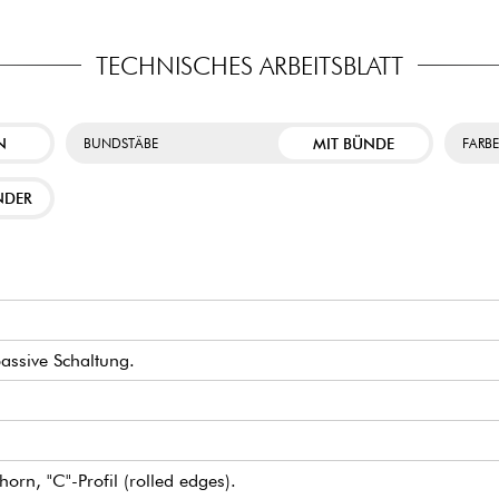
TECHNISCHES ARBEITSBLATT
N
MIT BÜNDE
BUNDSTÄBE
FARB
NDER
passive Schaltung.
rn, "C"-Profil (rolled edges).