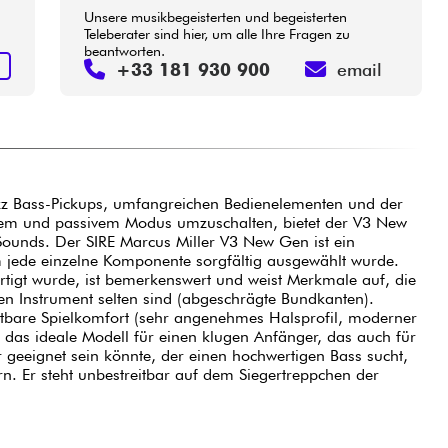
Unsere musikbegeisterten und begeisterten
Teleberater sind hier, um alle Ihre Fragen zu
beantworten.
N
+33 181 930 900
email
 Jazz Bass-Pickups, umfangreichen Bedienelementen und der
ivem und passivem Modus umzuschalten, bietet der V3 New
 Sounds. Der SIRE Marcus Miller V3 New Gen ist ein
m jede einzelne Komponente sorgfältig ausgewählt wurde.
ertigt wurde, ist bemerkenswert und weist Merkmale auf, die
en Instrument selten sind (abgeschrägte Bundkanten).
tbare Spielkomfort (sehr angenehmes Halsprofil, moderner
 das ideale Modell für einen klugen Anfänger, das auch für
 geeignet sein könnte, der einen hochwertigen Bass sucht,
rn. Er steht unbestreitbar auf dem Siegertreppchen der