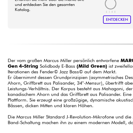
und entdecken Sie den gesamten
Katalog.
ENTDECKEN
Der vom großen Marcus Miller persönlich entworfene
MARC
Gen 4-String
Solidbody E-Bass
(Mild Green)
ist zweifell
Iterationen des Fender© Jazz Bass© auf dem Markt.
Er übernimmt dessen Grundprinzipien (asymmetrisches Des
Ahorn, Griffbrett aus Palisander, 34"-Mensur), übertrifft abe
Leistungs-Verhältnis. Der Korpus besteht aus Mahagoni, de
kanadischem Ahorn und das Griffbrett aus Palisander. Eine po
Plattform. Sie erzeugt eine großzügige, dynamische akustis
Bässen, dicken Mitten und klaren Höhen.
Die Marcus Miller Standard J-Revolution-Mikrofone und die 
Band-Schaltung machen ihn zu einem modernen Modell, das f