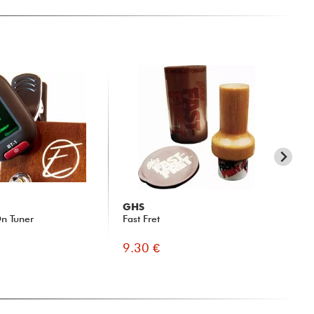
GHS
X-
n Tuner
Fast Fret
xa 
9.30 €
55