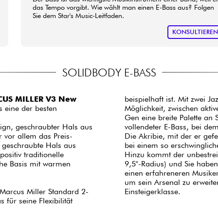
das Tempo vorgibt. Wie wählt man einen E-Bass aus? Folgen
Sie dem Star's Music-Leitfaden.
KONSULTIERE
SOLIDBODY E-BASS
US MILLER V3 New
beispielhaft ist. Mit zwei
os eine der besten
Möglichkeit, zwischen akt
Gen eine breite Palette an
ign, geschraubter Hals aus
vollendeter E-Bass, bei de
r vor allem das Preis-
Die Akribie, mit der er gef
r geschraubte Hals aus
bei einem so erschwinglich
sitiv traditionelle
Hinzu kommt der unbestrei
che Basis mit warmen
9,5"-Radius) und Sie haben
einen erfahreneren Musiker
um sein Arsenal zu erweite
Marcus Miller Standard 2-
Einsteigerklasse.
ür seine Flexibilität