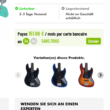
Lieferbar
Lagerbestand
2-3 Tage Versand
Nicht im Geschäft
erhältlich
151.66 €
Payez
/ mois
par carte bancaire
SANS FRAIS
3x
4x
en
Simuler
Variation(en) dieses Produkts.
WENDEN SIE SICH AN EINEN
EXPERTEN
r