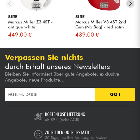
SIRE
SIRE
Marcus Miller Z3 4ST -
Marcus Miller V3 4ST 2nd
antique white
Gen (No Bag) - red satin
449.00 €
439.00 €
Verpassen Sie nichts
durch Erhalt unseres Newsletters
Bleiben Sie informiert über gute Angebote, exklusive
Angebote, neue Produkte...
GO !
KOSTENLOSE LIEFERUNG
ab 89 €
(siehe AGB)
ZUFRIEDEN ODER ERSTATTET
30 Tage, um Ihre Meinung zu ändern