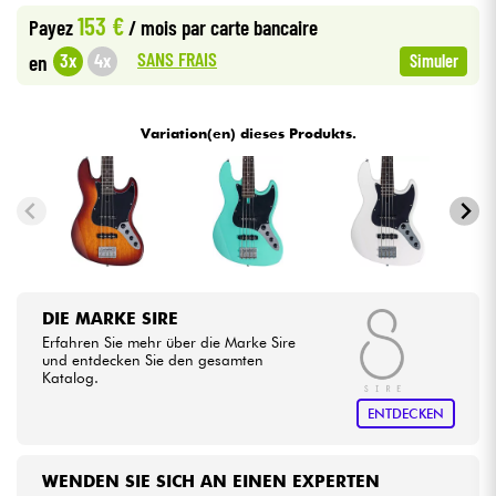
153 €
Payez
/ mois
par carte bancaire
Kabel & Zubehöre
SANS FRAIS
3x
4x
en
Simuler
HiFi
Variation(en) dieses Produkts.
Bundle
Sehen Sie sich unsere Marken an
DIE MARKE SIRE
Erfahren Sie mehr über die Marke Sire
und entdecken Sie den gesamten
Katalog.
ENTDECKEN
WENDEN SIE SICH AN EINEN EXPERTEN