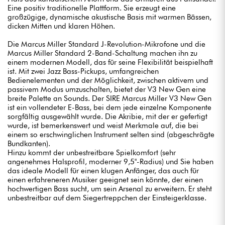
Eine positiv traditionelle Plattform. Sie erzeugt eine
großzügige, dynamische akustische Basis mit warmen Bässen,
dicken Mitten und klaren Höhen.
Die Marcus Miller Standard J-Revolution-Mikrofone und die
Marcus Miller Standard 2-Band-Schaltung machen ihn zu
einem modernen Modell, das für seine Flexibilität beispielhaft
ist. Mit zwei Jazz Bass-Pickups, umfangreichen
Bedienelementen und der Möglichkeit, zwischen aktivem und
passivem Modus umzuschalten, bietet der V3 New Gen eine
breite Palette an Sounds. Der SIRE Marcus Miller V3 New Gen
ist ein vollendeter E-Bass, bei dem jede einzelne Komponente
sorgfältig ausgewählt wurde. Die Akribie, mit der er gefertigt
wurde, ist bemerkenswert und weist Merkmale auf, die bei
einem so erschwinglichen Instrument selten sind (abgeschrägte
Bundkanten).
Hinzu kommt der unbestreitbare Spielkomfort (sehr
angenehmes Halsprofil, moderner 9,5"-Radius) und Sie haben
das ideale Modell für einen klugen Anfänger, das auch für
einen erfahreneren Musiker geeignet sein könnte, der einen
hochwertigen Bass sucht, um sein Arsenal zu erweitern. Er steht
unbestreitbar auf dem Siegertreppchen der Einsteigerklasse.