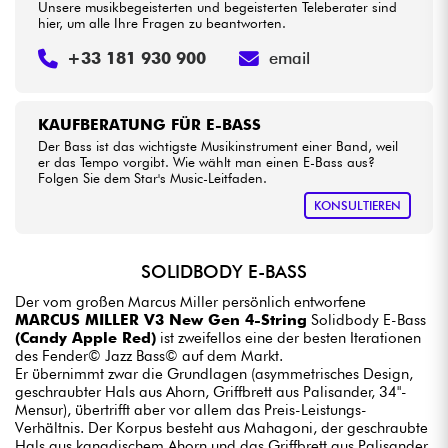
Unsere musikbegeisterten und begeisterten Teleberater sind
hier, um alle Ihre Fragen zu beantworten.
+33 181 930 900
email
KAUFBERATUNG FÜR E-BASS
Der Bass ist das wichtigste Musikinstrument einer Band, weil
er das Tempo vorgibt. Wie wählt man einen E-Bass aus?
Folgen Sie dem Star's Music-Leitfaden.
KONSULTIEREN
SOLIDBODY E-BASS
Der vom großen Marcus Miller persönlich entworfene
MARCUS MILLER V3 New Gen 4-String
Solidbody E-Bass
(Candy Apple Red)
ist zweifellos eine der besten Iterationen
des Fender© Jazz Bass© auf dem Markt.
Er übernimmt zwar die Grundlagen (asymmetrisches Design,
geschraubter Hals aus Ahorn, Griffbrett aus Palisander, 34"-
Mensur), übertrifft aber vor allem das Preis-Leistungs-
Verhältnis. Der Korpus besteht aus Mahagoni, der geschraubte
Hals aus kanadischem Ahorn und das Griffbrett aus Palisander.