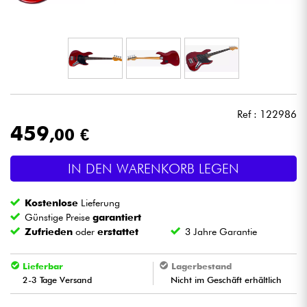
Kopfhörer
Mikros
DJ
Ref : 122986
Live-Sound
459
,00 €
Licht
IN DEN WARENKORB LEGEN
Drums
Kostenlose
Lieferung
Günstige Preise
garantiert
Blasinstrumente
Zufrieden
oder
erstattet
3 Jahre Garantie
Lieferbar
Lagerbestand
Violinen & Quartett
2-3 Tage Versand
Nicht im Geschäft erhältlich
Kinder