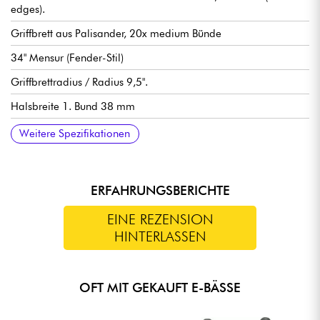
edges).
Griffbrett aus Palisander, 20x medium Bünde
34" Mensur (Fender-Stil)
Griffbrettradius / Radius 9,5".
Halsbreite 1. Bund 38 mm
Tonabnehmer Sire Standard J-Revolution Pickup-Set
Sire Standard 2-Band Preamp, zuschaltbar aktiv/passiv (18V
Lautstärke
Ton
Balance Mikrofone
Höhen
Bass (push / pull für aktiven oder passiven Modus)
Sire Standard Bass Bridge with Body Thru Hole Steg
Sire Standard Open Gear stimmmechaniken
Hochglanz Korpus Finish
Satin Hals Finish
Weitere Spezifikationen
über 2x 9V Batterien)
ERFAHRUNGSBERICHTE
EINE REZENSION
HINTERLASSEN
OFT MIT GEKAUFT E-BÄSSE