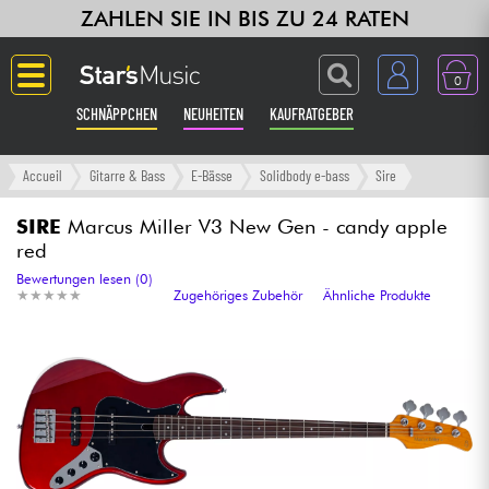
ZAHLEN SIE IN BIS ZU 24 RATEN
0
SCHNÄPPCHEN
NEUHEITEN
KAUFRATGEBER
Langue
Accueil
Gitarre & Bass
E-Bässe
Solidbody e-bass
Sire
Gitarre & Bass
SIRE
Marcus Miller V3 New Gen - candy apple
red
Verstärker & Effekte
Bewertungen lesen (0)
★
★
★
★
★
★
★
★
★
★
Zugehöriges Zubehör
Ähnliche Produkte
Klaviere & Piano
Synths & samplers
Studio