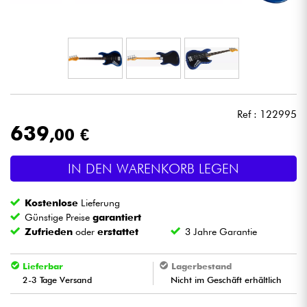
Kopfhörer
Mikros
DJ
Ref : 122995
Live-Sound
639
,00 €
Licht
IN DEN WARENKORB LEGEN
Drums
Kostenlose
Lieferung
Günstige Preise
garantiert
Blasinstrumente
Zufrieden
oder
erstattet
3 Jahre Garantie
Lieferbar
Lagerbestand
Violinen & Quartett
2-3 Tage Versand
Nicht im Geschäft erhältlich
Kinder