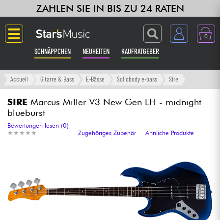
ZAHLEN SIE IN BIS ZU 24 RATEN
0
SCHNÄPPCHEN
NEUHEITEN
KAUFRATGEBER
Langue
Accueil
Gitarre & Bass
E-Bässe
Solidbody e-bass
Sire
Gitarre & Bass
SIRE
Marcus Miller V3 New Gen LH - midnight
blueburst
Verstärker & Effekte
Bewertungen lesen (0)
★
★
★
★
★
★
★
★
★
★
Zugehöriges Zubehör
Ähnliche Produkte
Klaviere & Piano
Synths & samplers
Studio