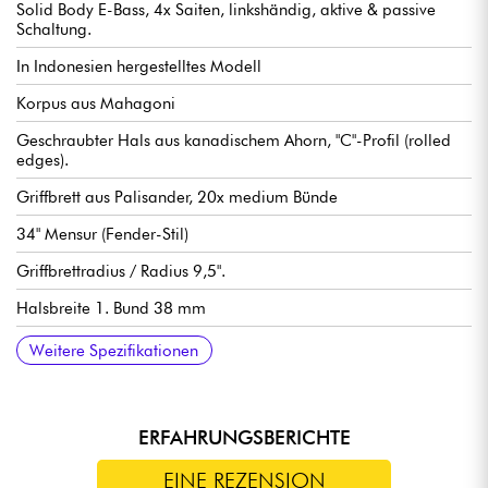
Solid Body E-Bass, 4x Saiten, linkshändig, aktive & passive
Schaltung.
In Indonesien hergestelltes Modell
Korpus aus Mahagoni
Geschraubter Hals aus kanadischem Ahorn, "C"-Profil (rolled
edges).
Griffbrett aus Palisander, 20x medium Bünde
34" Mensur (Fender-Stil)
Griffbrettradius / Radius 9,5".
Halsbreite 1. Bund 38 mm
Tonabnehmer Sire Standard J-Revolution Pickup-Set
Sire Standard 2-Band Preamp, zuschaltbar aktiv/passiv (18V
Lautstärke
Ton
Balance Mikrofone
Höhen
Bass (push / pull für aktiven oder passiven Modus)
Sire Standard Bass Bridge with Body Thru Hole Steg
Sire Standard Open Gear stimmmechaniken
Satin Body Finish
Satin Hals Finish
Weitere Spezifikationen
über 2x 9V Batterien)
ERFAHRUNGSBERICHTE
EINE REZENSION