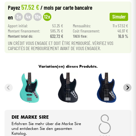
57.52 €
Payez
/ mois
par carte bancaire
Kabel & Zubehöre
3x
4x
10x
12x
en
Simuler
Apport initial:
53.25 €
Mensualités:
11 x 57.52 €
Montant financement:
585.75 €
Coût financement:
46.97 €
HiFi
Montant total dù:
632.72 €
TAEG fixe:
16.9 %
UN CRÉDIT VOUS ENGAGE ET DOIT ÊTRE REMBOURSÉ. VÉRIFIEZ VOS
Bundle
CAPACITÉS DE REMBOURSEMENT AVANT DE VOUS ENGAGER.
Sehen Sie sich unsere Marken an
Variation(en) dieses Produkts.
DIE MARKE SIRE
Erfahren Sie mehr über die Marke Sire
und entdecken Sie den gesamten
Katalog.