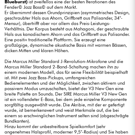
Blueburst)
ist zweifellos eine der besten Iterationen des
Fender© Jazz Bass© auf dem Markt.
Er übernimmt dessen Grundprinzipien (asymmetrisches Design,
geschraubter Hals aus Ahorn, Griffbrett aus Palisander, 34"-
Mensur), übertrifft aber vor allem das Preis-Leistungs-
Verhältnis. Der Korpus besteht aus Mahagoni, der geschraubte
Hals aus kanadischem Ahorn und das Griffbrett aus Palisander.
Eine positiv traditionelle Plattform. Sie erzeugt eine
großzügige, dynamische akustische Basis mit warmen Bässen,
dicken Mitten und klaren Höhen.
Die Marcus Miller Standard J-Revolution-Mikrofone und die
Marcus Miller Standard 2-Band-Schaltung machen ihn zu
einem modernen Modell, das für seine Flexibilität beispielhaft
ist. Mit zwei Jazz Bass-Pickups, umfangreichen
Bedienelementen und der Möglichkeit, zwischen aktivem und
passivem Modus umzuschalten, bietet der V3 New Gen eine
breite Palette an Sounds. Der SIRE Marcus Miller V3 New Gen
ist ein vollendeter E-Bass, bei dem jede einzelne Komponente
sorgfältig ausgewählt wurde. Die Akribie, mit der er gefertigt
wurde, ist bemerkenswert und weist Merkmale auf, die bei
einem so erschwinglichen Instrument selten sind (abgeschrägte
Bundkanten).
Hinzu kommt der unbestreitbare Spielkomfort (sehr
angenehmes Halsprofil, moderner 9,5"-Radius) und Sie haben