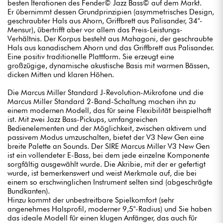
besten Iterationen des Fender© Jazz Bass© auf dem Markt.
Er übernimmt dessen Grundprinzipien (asymmetrisches Design,
geschraubter Hals aus Ahorn, Griffbrett aus Palisander, 34"-
Mensur), übertrifft aber vor allem das Preis-Leistungs-
Verhältnis. Der Korpus besteht aus Mahagoni, der geschraubte
Hals aus kanadischem Ahorn und das Griffbrett aus Palisander.
Eine positiv traditionelle Plattform. Sie erzeugt eine
großzügige, dynamische akustische Basis mit warmen Bässen,
dicken Mitten und klaren Höhen.
Die Marcus Miller Standard J-Revolution-Mikrofone und die
Marcus Miller Standard 2-Band-Schaltung machen ihn zu
einem modernen Modell, das für seine Flexibilität beispielhaft
ist. Mit zwei Jazz Bass-Pickups, umfangreichen
Bedienelementen und der Möglichkeit, zwischen aktivem und
passivem Modus umzuschalten, bietet der V3 New Gen eine
breite Palette an Sounds. Der SIRE Marcus Miller V3 New Gen
ist ein vollendeter E-Bass, bei dem jede einzelne Komponente
sorgfältig ausgewählt wurde. Die Akribie, mit der er gefertigt
wurde, ist bemerkenswert und weist Merkmale auf, die bei
einem so erschwinglichen Instrument selten sind (abgeschrägte
Bundkanten).
Hinzu kommt der unbestreitbare Spielkomfort (sehr
angenehmes Halsprofil, moderner 9,5"-Radius) und Sie haben
das ideale Modell für einen klugen Anfänger, das auch für