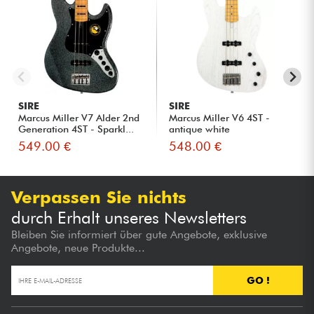
SIRE
SIRE
Marcus Miller V7 Alder 2nd
Marcus Miller V6 4ST -
Generation 4ST - Sparkl...
antique white
549.00 €
548.00 €
Verpassen Sie nichts
durch Erhalt unseres Newsletters
Bleiben Sie informiert über gute Angebote, exklusive
Angebote, neue Produkte...
GO !