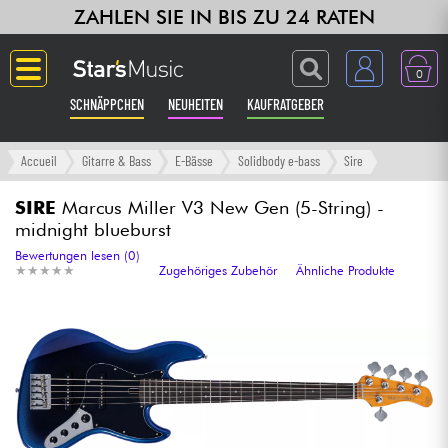
ZAHLEN SIE IN BIS ZU 24 RATEN
0
SCHNÄPPCHEN
NEUHEITEN
KAUFRATGEBER
Langue
Accueil
Gitarre & Bass
E-Bässe
Solidbody e-bass
Sire
Gitarre & Bass
SIRE
Marcus Miller V3 New Gen (5-String) -
midnight blueburst
Verstärker & Effekte
Bewertungen lesen (0)
★
★
★
★
★
★
★
★
★
★
Zugehöriges Zubehör
Ähnliche Produkte
Klaviere & Piano
Synths & samplers
Studio