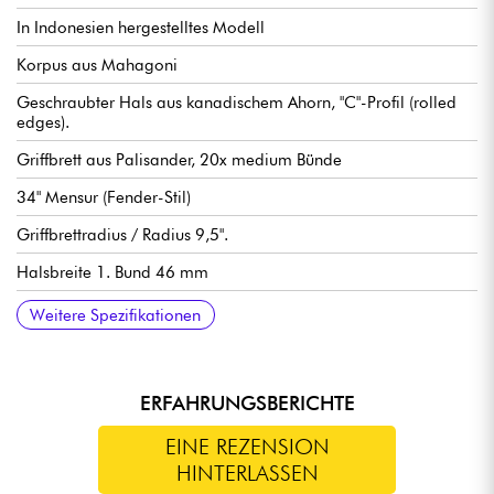
In Indonesien hergestelltes Modell
Korpus aus Mahagoni
Geschraubter Hals aus kanadischem Ahorn, "C"-Profil (rolled
edges).
Griffbrett aus Palisander, 20x medium Bünde
34" Mensur (Fender-Stil)
Griffbrettradius / Radius 9,5".
Halsbreite 1. Bund 46 mm
Tonabnehmer Sire Standard J-Revolution Pickup-Set
Sire Standard 2-Band Preamp, aktiv/passiv schaltbar (18v über
Lautstärke
Ton
Balance Mikrofone
Höhen
Bass (push / pull für aktiven oder passiven Modus)
Sire Standard Bass Bridge with Body Thru Hole Steg
Sire Standard Open Gear stimmmechaniken
Hochglanz Korpus Finish
Satin Hals Finish
Weitere Spezifikationen
2x 9v Batterien)
ERFAHRUNGSBERICHTE
EINE REZENSION
HINTERLASSEN