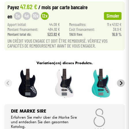
47.62 €
Payez
/ mois
par carte bancaire
Kabel & Zubehöre
3x
4x
10x
12x
en
Simuler
Apport initial:
44.08 €
Mensualités:
11 x 47.62 €
Montant financement:
484.92 €
Coût financement:
38.9 €
HiFi
Montant total dù:
523.82 €
TAEG fixe:
16.9 %
UN CRÉDIT VOUS ENGAGE ET DOIT ÊTRE REMBOURSÉ. VÉRIFIEZ VOS
Bundle
CAPACITÉS DE REMBOURSEMENT AVANT DE VOUS ENGAGER.
Sehen Sie sich unsere Marken an
Variation(en) dieses Produkts.
DIE MARKE SIRE
Erfahren Sie mehr über die Marke Sire
und entdecken Sie den gesamten
Katalog.