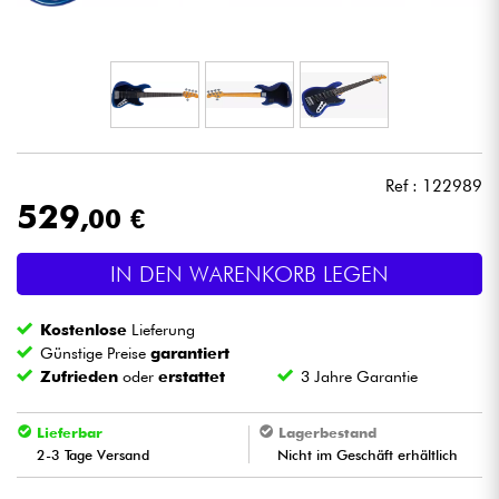
Kopfhörer
Mikros
DJ
Ref : 122989
Live-Sound
529
,00 €
Licht
IN DEN WARENKORB LEGEN
Drums
Kostenlose
Lieferung
Günstige Preise
garantiert
Blasinstrumente
Zufrieden
oder
erstattet
3 Jahre Garantie
Lieferbar
Lagerbestand
Violinen & Quartett
2-3 Tage Versand
Nicht im Geschäft erhältlich
Kinder