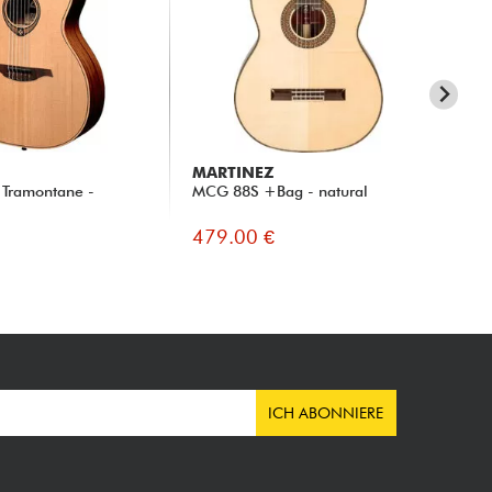
MARTINEZ
IB
Tramontane -
MCG 88S +Bag - natural
FRH
Met
479.00 €
48
ICH ABONNIERE