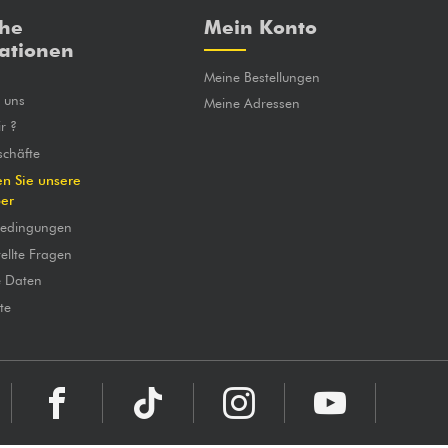
che
Mein Konto
ationen
Meine Bestellungen
e uns
Meine Adressen
r ?
chäfte
en Sie unsere
ber
bedingungen
ellte Fragen
e Daten
te