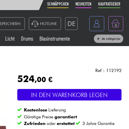
SCHNÄPPCHEN
NEUHEITEN
KAUFRATGEBER
DE
SPEICHERN
HOTLINE
0
France
Licht
Drums
Blasinstrumente
de catégories
Belgique
Klaviere & Piano
België
Kopfhörer
España
Ref : 112192
524
,00 €
Nederland
Live-Sound
English
IN DEN WARENKORB LEGEN
Blasinstrumente
Kostenlose
Lieferung
Kabel & Zubehöre
Günstige Preise
garantiert
Zufrieden
oder
erstattet
3 Jahre Garantie