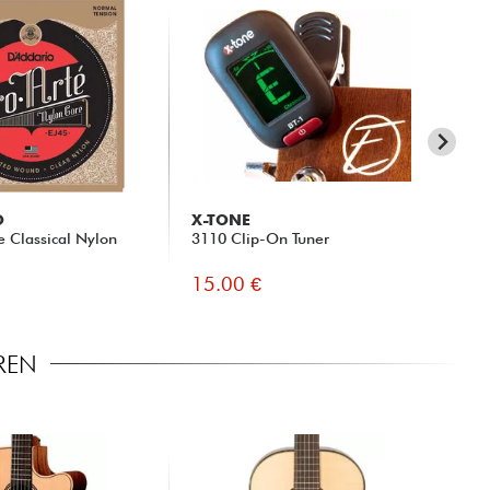
O
X-TONE
JI
e Classical Nylon
3110 Clip-On Tuner
88F
15.00 €
30
REN