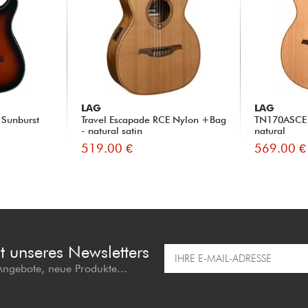
LAG
LAG
 Sunburst
Travel Escapade RCE Nylon +Bag
TN170ASCE 
- natural satin
natural
519.00 €
569.00 €
t unseres Newsletters
 Angebote, neue Produkte...