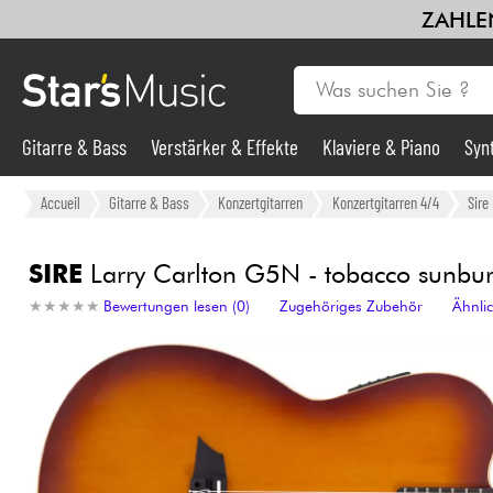
ZAHLEN
Gitarre & Bass
Verstärker & Effekte
Klaviere & Piano
Syn
Gitarre & Bass
Accueil
Gitarre & Bass
Konzertgitarren
Konzertgitarren 4/4
Sire
Synths & samplers
SIRE
Larry Carlton G5N - tobacco sunburs
★
★
★
★
★
★
★
★
★
★
Bewertungen lesen (0)
Zugehöriges Zubehör
Ähnli
Mikros
Licht
Violinen & Quartett