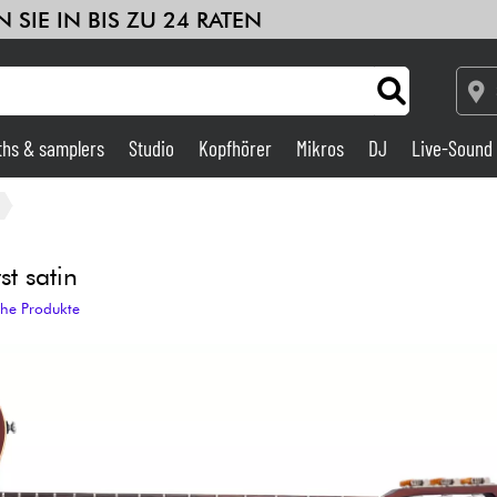
 SIE IN BIS ZU 24 RATEN
ths & samplers
Studio
Kopfhörer
Mikros
DJ
Live-Sound
Verstärker & Effekte
Studio
t satin
che Produkte
DJ
Drums
Kinder