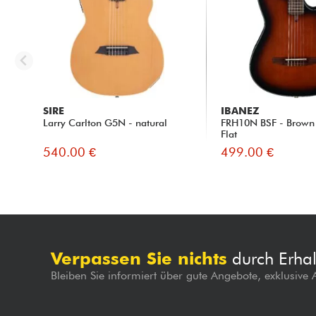
SIRE
IBANEZ
Larry Carlton G5N - natural
FRH10N BSF - Brown
Flat
540.00 €
499.00 €
Verpassen Sie nichts
durch Erhal
Bleiben Sie informiert über gute Angebote, exklusive