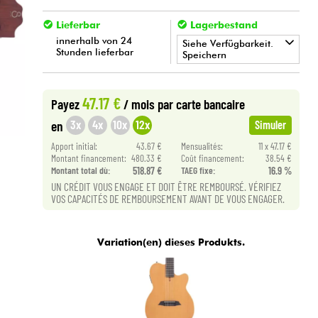
Lieferbar
Lagerbestand
innerhalb von 24
Siehe Verfügbarkeit.
Stunden lieferbar
Speichern
•
Star
'
S
Music
BORDEAUX
47.17 €
Payez
/ mois
par carte bancaire
•
Star
'
S
Music
LILLE
3x
4x
10x
12x
en
Simuler
•
Apport initial:
43.67 €
Mensualités:
11 x 47.17 €
Star
'
S
Music
LYON
Montant financement:
480.33 €
Coût financement:
38.54 €
Montant total dù:
518.87 €
TAEG fixe:
16.9 %
UN CRÉDIT VOUS ENGAGE ET DOIT ÊTRE REMBOURSÉ. VÉRIFIEZ
VOS CAPACITÉS DE REMBOURSEMENT AVANT DE VOUS ENGAGER.
Variation(en) dieses Produkts.