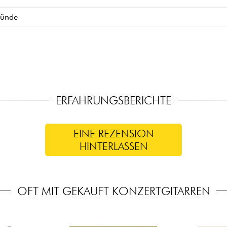
Bünde
Knochen)
itch
 Open Gear
ERFAHRUNGSBERICHTE
EINE REZENSION
HINTERLASSEN
OFT MIT GEKAUFT KONZERTGITARREN