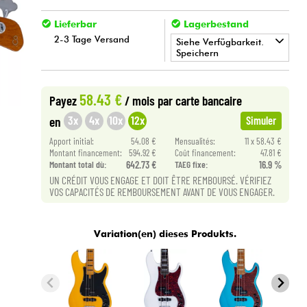
Lieferbar
Lagerbestand
2-3 Tage Versand
Siehe Verfügbarkeit.
Speichern
•
BASS MANIAC BY
Star
'
S
Music
58.43 €
Payez
/ mois
par carte bancaire
3x
4x
10x
12x
en
Simuler
Apport initial:
54.08 €
Mensualités:
11 x 58.43 €
Montant financement:
594.92 €
Coût financement:
47.81 €
Montant total dù:
642.73 €
TAEG fixe:
16.9 %
UN CRÉDIT VOUS ENGAGE ET DOIT ÊTRE REMBOURSÉ. VÉRIFIEZ
VOS CAPACITÉS DE REMBOURSEMENT AVANT DE VOUS ENGAGER.
Variation(en) dieses Produkts.