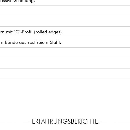
passive Schaltung.
 mit "C"-Profil (rolled edges).
um Bünde aus rostfreiem Stahl.
Pickup-Set
assiv schaltbar (18v über 2x 9v-Batterien)
 Potentiometer)
 stimmmechaniken.
ERFAHRUNGSBERICHTE