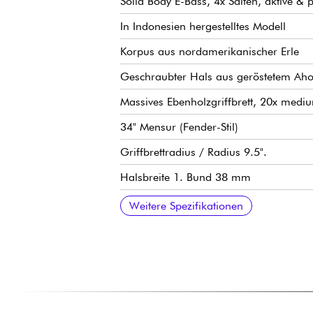
Solid Body E-Bass, 4x Saiten, aktive & 
In Indonesien hergestelltes Modell
Korpus aus nordamerikanischer Erle
Geschraubter Hals aus geröstetem Ahorn
Massives Ebenholzgriffbrett, 20x medi
34" Mensur (Fender-Stil)
Griffbrettradius / Radius 9.5".
Halsbreite 1. Bund 38 mm
Tonabnehmer Sire Super-PJ Revolution 
Sire Marcus Heritage-3 Preamp, aktiv/p
Lautstärke
Ton (konzentrisches Potentiometer)
Balance der Mikrofone
Höhen
Mitten / Mittenfrequenz (konzentrisches
Bass
Mini-Schalter (aktive / passive Modi)
Sire Marcus Miller Modern-S Bass Steg
Sire Premium Light Weight Open Gear
Knochensattel
Hochglanz Korpus Finish
Satin Hals Finish
Weitere Spezifikationen