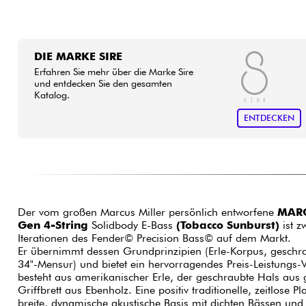
DIE MARKE SIRE
Erfahren Sie mehr über die Marke Sire
und entdecken Sie den gesamten
Katalog.
ENTDECKEN
Der vom großen Marcus Miller persönlich entworfene
MARC
Gen 4-String
Solidbody E-Bass
(Tobacco Sunburst)
ist z
Iterationen des Fender© Precision Bass© auf dem Markt.
Er übernimmt dessen Grundprinzipien (Erle-Korpus, geschr
34"-Mensur) und bietet ein hervorragendes Preis-Leistungs-
besteht aus amerikanischer Erle, der geschraubte Hals aus
Griffbrett aus Ebenholz. Eine positiv traditionelle, zeitlose Pl
breite, dynamische akustische Basis mit dichten Bässen un