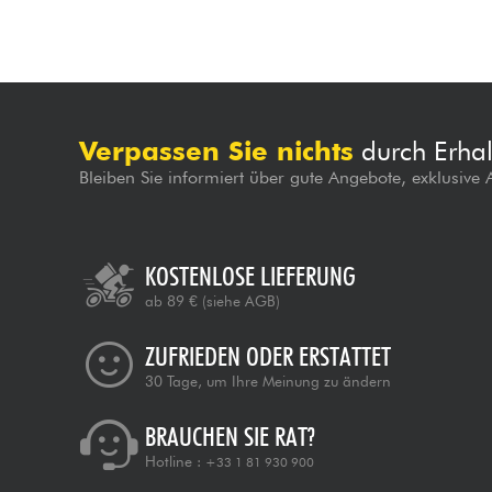
Verpassen Sie nichts
durch Erhal
Bleiben Sie informiert über gute Angebote, exklusive
KOSTENLOSE LIEFERUNG
ab 89 €
(siehe AGB)
ZUFRIEDEN ODER ERSTATTET
30 Tage, um Ihre Meinung zu ändern
BRAUCHEN SIE RAT?
Hotline :
+33 1 81 930 900