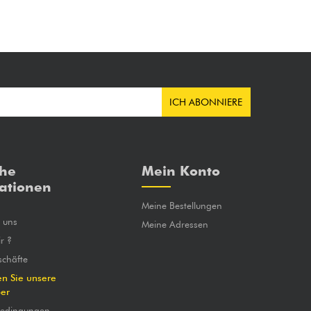
ICH ABONNIERE
che
Mein Konto
ationen
Meine Bestellungen
e uns
Meine Adressen
r ?
chäfte
en Sie unsere
ber
bedingungen