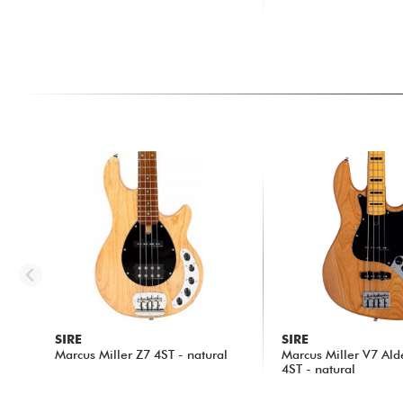
15.00 €
55.00 €
SIRE
SIRE
Marcus Miller Z7 4ST - natural
Marcus Miller V7 Al
4ST - natural
604.00 €
607.00 €