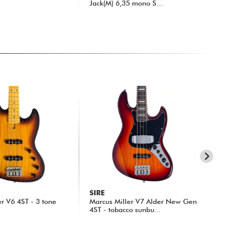
Jack(M) 6,35 mono S...
19.30 €
5.
SIRE
SI
er V6 4ST - 3 tone
Marcus Miller V7 Alder New Gen
Mar
4ST - tobacco sunbu...
5-S
607.00 €
67