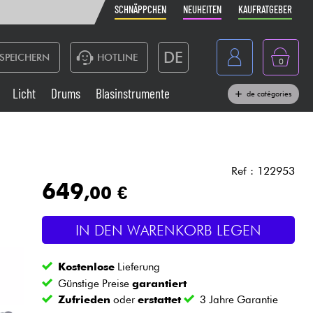
SCHNÄPPCHEN
NEUHEITEN
KAUFRATGEBER
DE
SPEICHERN
HOTLINE
0
France
Licht
Drums
Blasinstrumente
de catégories
Belgique
Klaviere & Piano
België
Kopfhörer
España
Ref : 122953
649
,00 €
Nederland
Live-Sound
English
IN DEN WARENKORB LEGEN
Blasinstrumente
Kostenlose
Lieferung
Kabel & Zubehöre
Günstige Preise
garantiert
Zufrieden
oder
erstattet
3 Jahre Garantie