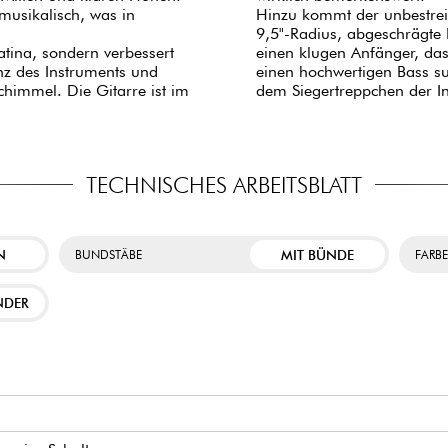
musikalisch, was in
Hinzu kommt der unbestrei
9,5"-Radius, abgeschrägte
atina, sondern verbessert
einen klugen Anfänger, das
anz des Instruments und
einen hochwertigen Bass suc
himmel. Die Gitarre ist im
dem Siegertreppchen der In
TECHNISCHES ARBEITSBLATT
N
MIT BÜNDE
BUNDSTÄBE
FARB
NDER