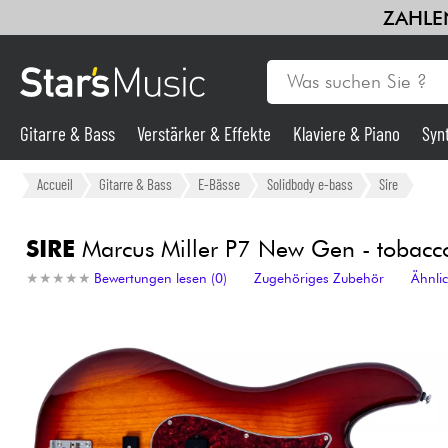
ZAHLEN
Gitarre & Bass
Verstärker & Effekte
Klaviere & Piano
Syn
Gitarre & Bass
Accueil
Gitarre & Bass
E-Bässe
Solidbody e-bass
Sire
Synths & samplers
SIRE
Marcus Miller P7 New Gen - tobacco
★
★
★
★
★
★
★
★
★
★
Bewertungen lesen (0)
Zugehöriges Zubehör
Ähnli
Mikros
Licht
Violinen & Quartett