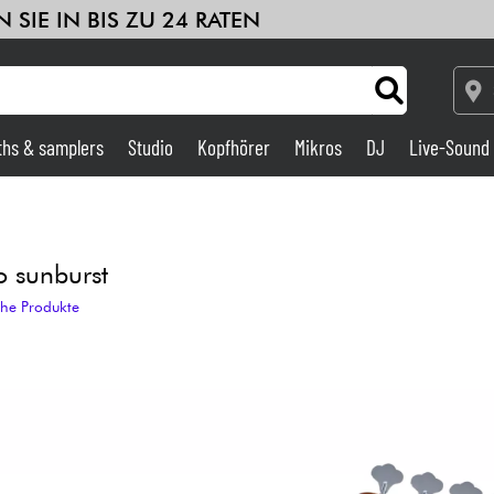
 SIE IN BIS ZU 24 RATEN
ths & samplers
Studio
Kopfhörer
Mikros
DJ
Live-Sound
Verstärker & Effekte
Studio
 sunburst
che Produkte
DJ
Drums
Kinder