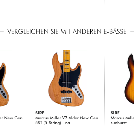
13.90 €
9.30 €
VERGLEICHEN SIE MIT ANDEREN E-BÄSSE
SIRE
SIRE
der New Gen
Marcus Miller V7 Alder New Gen
Marcus Mill
5ST (5-String) - na...
sunburst
700.00 €
599.00 €