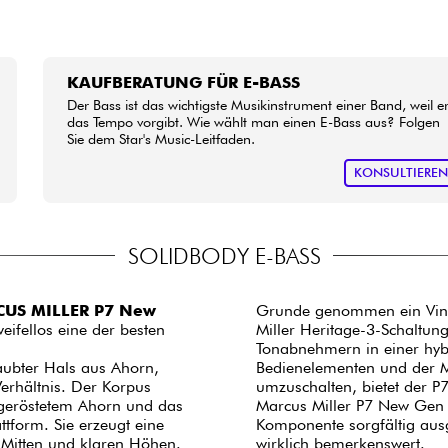
KAUFBERATUNG FÜR E-BASS
Der Bass ist das wichtigste Musikinstrument einer Band, weil e
das Tempo vorgibt. Wie wählt man einen E-Bass aus? Folgen
Sie dem Star's Music-Leitfaden.
KONSULTIERE
SOLIDBODY E-BASS
US MILLER P7 New
Grunde genommen ein Vint
weifellos eine der besten
Miller Heritage-3-Schaltun
Tonabnehmern in einer hyb
aubter Hals aus Ahorn,
Bedienelementen und der M
Verhältnis. Der Korpus
umzuschalten, bietet der 
 geröstetem Ahorn und das
Marcus Miller P7 New Gen i
attform. Sie erzeugt eine
Komponente sorgfältig ausge
d Mitten und klaren Höhen.
wirklich bemerkenswert.