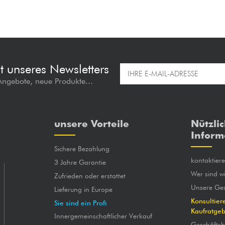
t unseres Newsletters
 Angebote, neue Produkte...
unsere Vorteile
Nützli
Inform
Sichere Bezahlung
kontaktier
3 Jahre Garantie
Wer sind wi
Zufrieden oder erstattet
Unsere Ges
Lieferung in Europe
Konsultier
Sie sind ein Profi
Kaufratge
Innergemeinschaftlicher Verkauf
Geschäfts