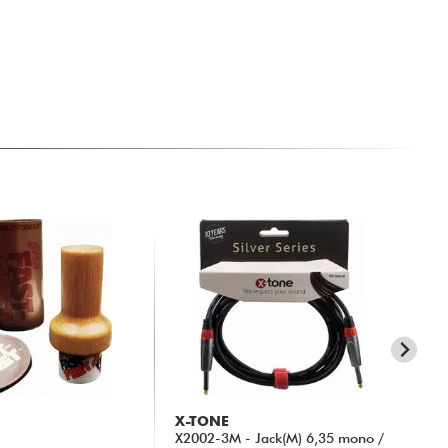
X-TONE
RT
X2002-3M - Jack(M) 6,35 mono /
TR