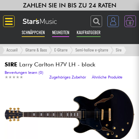
ZAHLEN SIE IN BIS ZU 24 RATEN
0
SCHNÄPPCHEN
NEUHEITEN
KAUFRATGEBER
Langue
Accueil
Gitarre & Bass
E-Gitarre
Semi-hollow e-gitarre
Sire
Gitarre & Bass
SIRE
Larry Carlton H7V LH - black
Bewertungen lesen (0)
★
★
★
★
★
★
★
★
★
★
Zugehöriges Zubehör
Ähnliche Produkte
Verstärker & Effekte
Klaviere & Piano
Synths & samplers
Studio