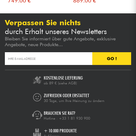
749.00 €
869.00 €
Verpassen Sie nichts
durch Erhalt unseres Newsletters
Bleiben Sie informiert über gute Angebote, exklusive
Angebote, neue Produkte...
GO !
KOSTENLOSE LIEFERUNG
ab 89 €
(siehe AGB)
ZUFRIEDEN ODER ERSTATTET
30 Tage, um Ihre Meinung zu ändern
BRAUCHEN SIE RAT?
Hotline :
+33 1 81 930 900
+ 10.000 PRODUKTE
Auf Lager