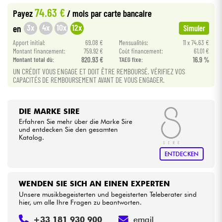
74.63 €
Payez
/ mois
par carte bancaire
Kabel & Zubehöre
3x
4x
10x
12x
en
Simuler
Apport initial:
69.08 €
Mensualités:
11 x 74.63 €
HiFi
Montant financement:
759.92 €
Coût financement:
61.01 €
Montant total dù:
820.93 €
TAEG fixe:
16.9 %
UN CRÉDIT VOUS ENGAGE ET DOIT ÊTRE REMBOURSÉ. VÉRIFIEZ VOS
Bundle
CAPACITÉS DE REMBOURSEMENT AVANT DE VOUS ENGAGER.
Sehen Sie sich unsere Marken an
DIE MARKE SIRE
Erfahren Sie mehr über die Marke Sire
und entdecken Sie den gesamten
Katalog.
ENTDECKEN
WENDEN SIE SICH AN EINEN EXPERTEN
Unsere musikbegeisterten und begeisterten Teleberater sind
hier, um alle Ihre Fragen zu beantworten.
+33 181 930 900
email