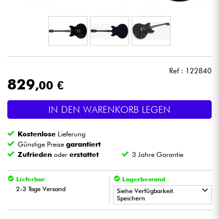
Kopfhörer
Mikros
DJ
Ref : 122840
829
,00 €
Live-Sound
IN DEN WARENKORB LEGEN
Licht
Kostenlose
Lieferung
Drums
Günstige Preise
garantiert
Zufrieden
oder
erstattet
3 Jahre Garantie
Blasinstrumente
Lieferbar
Lagerbestand
2-3 Tage Versand
Violinen & Quartett
Siehe Verfügbarkeit.
Speichern
•
Kinder
Star
'
S
Music
PARIS