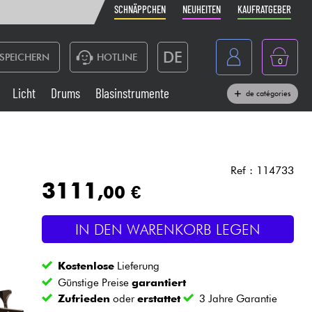
SCHNÄPPCHEN
NEUHEITEN
KAUFRATGEBER
DE
SPEICHERN
HOTLINE
0
France
Licht
Drums
Blasinstrumente
de catégories
Belgique
Klaviere & Piano
België
Kopfhörer
España
Ref : 114733
3111
,00 €
Nederland
Live-Sound
English
IN DEN WARENKORB LEGEN
Blasinstrumente
Kostenlose
Lieferung
Kabel & Zubehöre
Günstige Preise
garantiert
Zufrieden
oder
erstattet
3 Jahre Garantie