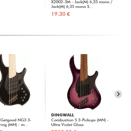
X2002-3M - Jack(M) 6,35 mono /
xh 
Jack(M) 6,35 mono S...
19.30 €
13
L
DINGWALL
DI
 Getgood NG3 3-
Combustion 5 3-Pickups (MN) -
Com
ring (MN) - m...
Ultra Violet Gloss
Ton