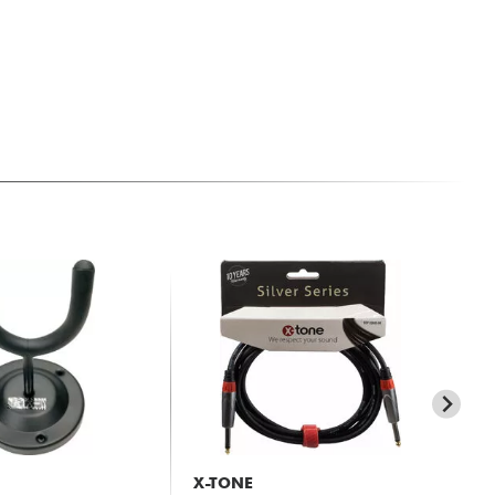
X-TONE
X-