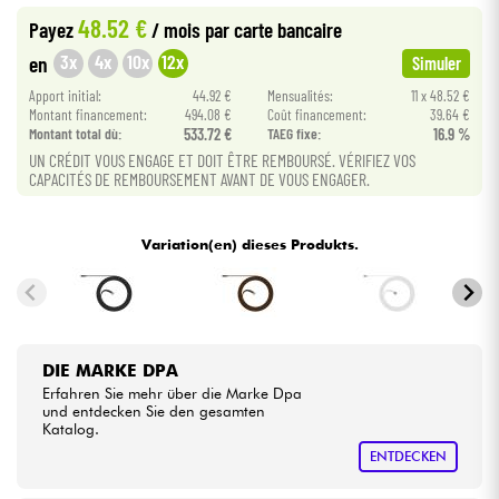
48.52 €
Payez
/ mois
par carte bancaire
Kabel & Zubehöre
3x
4x
10x
12x
en
Simuler
Apport initial:
44.92 €
Mensualités:
11 x 48.52 €
HiFi
Montant financement:
494.08 €
Coût financement:
39.64 €
Montant total dù:
533.72 €
TAEG fixe:
16.9 %
UN CRÉDIT VOUS ENGAGE ET DOIT ÊTRE REMBOURSÉ. VÉRIFIEZ VOS
Bundle
CAPACITÉS DE REMBOURSEMENT AVANT DE VOUS ENGAGER.
Sehen Sie sich unsere Marken an
Variation(en) dieses Produkts.
DIE MARKE DPA
Erfahren Sie mehr über die Marke Dpa
und entdecken Sie den gesamten
Katalog.
ENTDECKEN