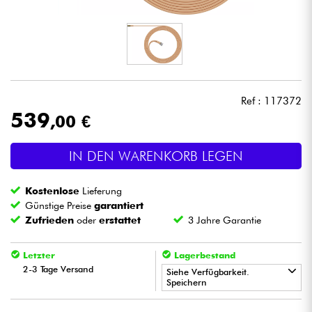
Kopfhörer
Mikros
DJ
Ref : 117372
539
,00 €
Live-Sound
IN DEN WARENKORB LEGEN
Licht
Kostenlose
Lieferung
Drums
Günstige Preise
garantiert
Zufrieden
oder
erstattet
3 Jahre Garantie
Blasinstrumente
Letzter
Lagerbestand
2-3 Tage Versand
Violinen & Quartett
Siehe Verfügbarkeit.
Speichern
•
Kinder
Star
'
S
Music
PARIS