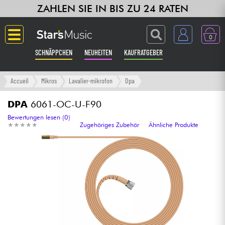
ZAHLEN SIE IN BIS ZU 24 RATEN
0
SCHNÄPPCHEN
NEUHEITEN
KAUFRATGEBER
Langue
Accueil
Mikros
Lavalier-mikrofon
Dpa
Gitarre & Bass
DPA
6061-OC-U-F90
Bewertungen lesen (0)
★
★
★
★
★
★
★
★
★
★
Zugehöriges Zubehör
Ähnliche Produkte
Verstärker & Effekte
Klaviere & Piano
Synths & samplers
Studio