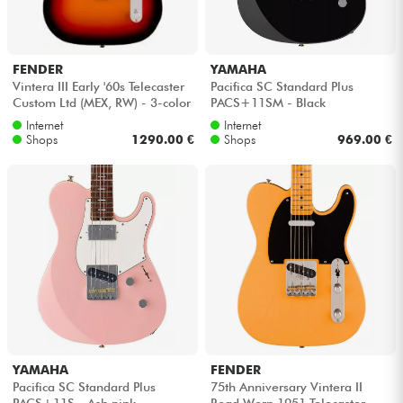
FENDER
YAMAHA
Vintera III Early '60s Telecaster
Pacifica SC Standard Plus
Custom Ltd (MEX, RW) - 3-color
PACS+11SM - Black
sunburst
Internet
Internet
Shops
1290.00 €
Shops
969.00 €
YAMAHA
FENDER
Pacifica SC Standard Plus
75th Anniversary Vintera II
PACS+11S - Ash pink
Road Worn 1951 Telecaster