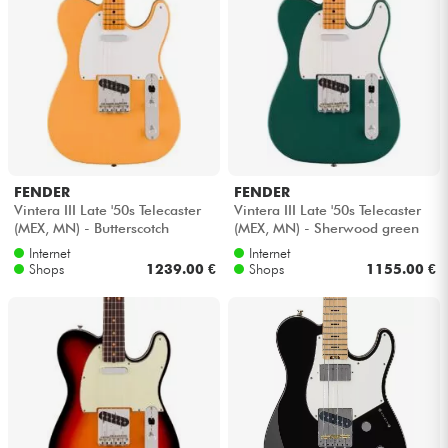
FENDER
FENDER
Vintera III Late '50s Telecaster
Vintera III Late '50s Telecaster
(MEX, MN) - Butterscotch
(MEX, MN) - Sherwood green
blonde
metallic
Internet
Internet
Shops
1239.00 €
Shops
1155.00 €