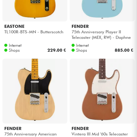
Kopfhörer
Mikros
EASTONE
FENDER
TL100R-BTS-MN - Butterscotch
75th Anniversary Player II
Telecaster (MEX, RW) - Daphne
DJ
blue
Internet
Internet
Shops
229.00 €
Shops
885.00 €
Live-Sound
Licht
Drums
Blasinstrumente
Violinen & Quartett
FENDER
FENDER
75th Anniversary American
Vintera III Mid '60s Telecaster
Kinder