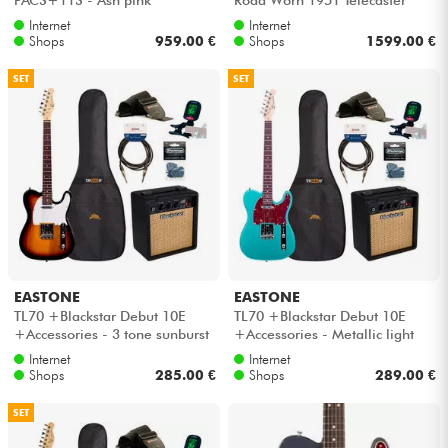
(MEX, MN) - Butterscotch
Internet
Internet
blonde
Shops
959.00 €
Shops
1599.00 €
SET
SET
EASTONE
EASTONE
TL70 +Blackstar Debut 10E
TL70 +Blackstar Debut 10E
+Accessories - 3 tone sunburst
+Accessories - Metallic light
blue
Internet
Internet
Shops
285.00 €
Shops
289.00 €
SET