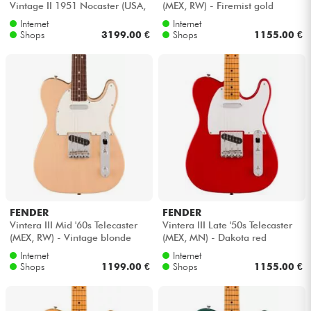
Vintage II 1951 Nocaster (USA,
(MEX, RW) - Firemist gold
MN) - Blonde
Internet
Internet
Kabel & Zubehöre
Shops
3199.00 €
Shops
1155.00 €
HiFi
Bundle
Sehen Sie sich unsere Marken an
FENDER
FENDER
Vintera III Mid '60s Telecaster
Vintera III Late '50s Telecaster
(MEX, RW) - Vintage blonde
(MEX, MN) - Dakota red
Internet
Internet
Shops
1199.00 €
Shops
1155.00 €