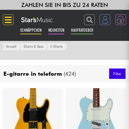
ZAHLEN SIE IN BIS ZU 24 RATEN
0
SCHNÄPPCHEN
NEUHEITEN
KAUFRATGEBER
Langue
Accueil
Gitarre & Bass
E-Gitarre
Gitarre & Bass
E-gitarre in teleform
(424)
Verstärker & Effekte
Filter
Klaviere & Piano
Synths & samplers
Studio