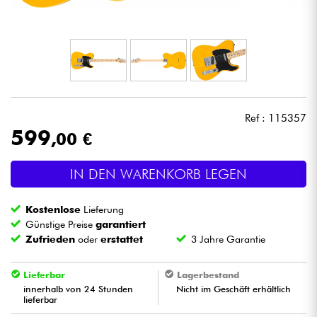
Kopfhörer
Mikros
DJ
Ref : 115357
Live-Sound
599
,00 €
Licht
IN DEN WARENKORB LEGEN
Drums
Kostenlose
Lieferung
Günstige Preise
garantiert
Blasinstrumente
Zufrieden
oder
erstattet
3 Jahre Garantie
Lieferbar
Lagerbestand
Violinen & Quartett
innerhalb von 24 Stunden
Nicht im Geschäft erhältlich
lieferbar
Kinder