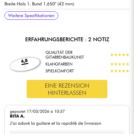
Breite Hals 1. Bund 1.650" (42 mm)
Single-coil Tonabnehmer Fender Standard Series
Allgemeine Lautstärke
Allgemeiner Ton
Tonabnehmerwahlschalter mit 3 Positionen
Fender String-through-body Tele bridge with satin chrome
Fender Standard stimmmechaniken
Hochglanz Polyester Korpus Finish
Hals Urethan Satin Finish
Empfohlene Saitenstärken (Standard-Tuning): 9.42, 9.46
Weitere Spezifikationen
(Keramikmagnete)
saddles Steg (fest, durchgehende Saiten)
ERFAHRUNGSBERICHTE : 2 NOTIZ
QUALITÄT DER
★
★
★
★
★
★
★
★
★
★
GITARRENBAUKUNST
4,8
KLANGFARBEN
★
★
★
★
★
★
★
★
★
★
5
SPIELKOMFORT
★
★
★
★
★
★
★
★
★
★
EINE REZENSION
HINTERLASSEN
gepostet 17/03/2026 à 10:37
RITA A.
J’ai adoré la guitare et la rapidité de livraison