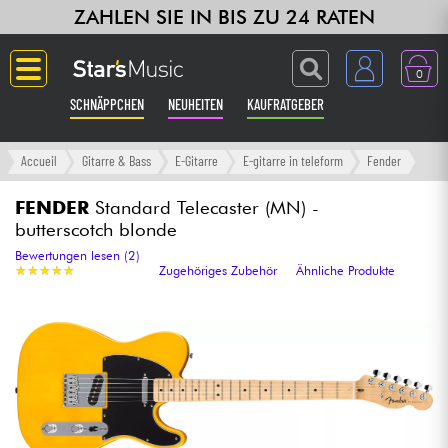
ZAHLEN SIE IN BIS ZU 24 RATEN
0
SCHNÄPPCHEN
NEUHEITEN
KAUFRATGEBER
Langue
Accueil
Gitarre & Bass
E-Gitarre
E-gitarre in teleform
Fender
Gitarre & Bass
FENDER
Standard Telecaster (MN) -
butterscotch blonde
Verstärker & Effekte
Bewertungen lesen (2)
★
★
★
★
★
★
★
★
★
★
Zugehöriges Zubehör
Ähnliche Produkte
Klaviere & Piano
Synths & samplers
Studio