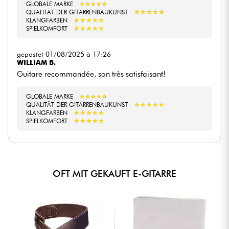
GLOBALE MARKE
★
★
★
★
★
★
★
★
★
★
★
★
★
★
★
★
★
★
★
★
QUALITÄT DER GITARRENBAUKUNST
★
★
★
★
★
★
★
★
★
★
KLANGFARBEN
★
★
★
★
★
★
★
★
★
★
SPIELKOMFORT
gepostet 01/08/2025 à 17:26
WILLIAM B.
Guitare recommandée, son très satisfaisant!
GLOBALE MARKE
★
★
★
★
★
★
★
★
★
★
★
★
★
★
★
★
★
★
★
★
QUALITÄT DER GITARRENBAUKUNST
★
★
★
★
★
★
★
★
★
★
KLANGFARBEN
★
★
★
★
★
★
★
★
★
★
SPIELKOMFORT
OFT MIT GEKAUFT E-GITARRE