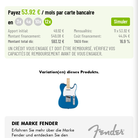
53.92 €
Payez
/ mois
par carte bancaire
Kabel & Zubehöre
3x
4x
10x
12x
en
Simuler
Apport initial:
49.92 €
Mensualités:
11 x 53.92 €
HiFi
Montant financement:
549.08 €
Coût financement:
44.04 €
Montant total dù:
593.12 €
TAEG fixe:
16.9 %
Bundle
UN CRÉDIT VOUS ENGAGE ET DOIT ÊTRE REMBOURSÉ. VÉRIFIEZ VOS
CAPACITÉS DE REMBOURSEMENT AVANT DE VOUS ENGAGER.
Sehen Sie sich unsere Marken an
Variation(en) dieses Produkts.
DIE MARKE FENDER
Erfahren Sie mehr über die Marke
Fender und entdecken Sie den