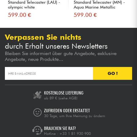
Standard Telecaster (LAU) -
Standard Telecaster (MN) -
olympic white
Aqua Marine Metallic
599.00 €
599.00 €
Verpassen Sie nichts
durch Erhalt unseres Newsletters
Bleiben Sie informiert über gute Angebote, exklusive
Angebote, neue Produkte...
GO !
KOSTENLOSE LIEFERUNG
ab 89 €
(siehe AGB)
ZUFRIEDEN ODER ERSTATTET
30 Tage, um Ihre Meinung zu ändern
BRAUCHEN SIE RAT?
Hotline :
+33 1 81 930 900