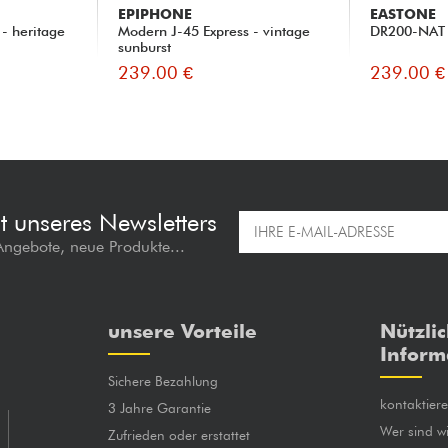
EPIPHONE
EASTONE
- heritage
Modern J-45 Express - vintage
DR200-NAT -
sunburst
239.00 €
239.00 €
t unseres Newsletters
 Angebote, neue Produkte...
unsere Vorteile
Nützli
Inform
Sichere Bezahlung
kontaktier
3 Jahre Garantie
Wer sind wi
Zufrieden oder erstattet