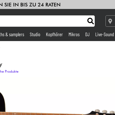
 SIE IN BIS ZU 24 RATEN
ths & samplers
Studio
Kopfhörer
Mikros
DJ
Live-Sound
Verstärker & Effekte
Studio
y
che Produkte
DJ
Drums
Kinder