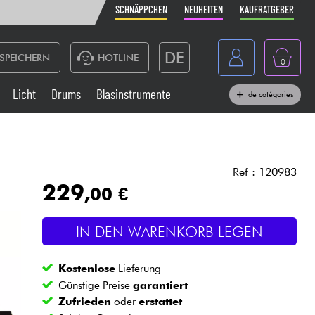
SCHNÄPPCHEN
NEUHEITEN
KAUFRATGEBER
DE
SPEICHERN
HOTLINE
0
France
Licht
Drums
Blasinstrumente
de catégories
Belgique
Klaviere & Piano
België
Kopfhörer
España
Ref : 120983
229
,00 €
Nederland
Live-Sound
English
IN DEN WARENKORB LEGEN
Blasinstrumente
Kostenlose
Lieferung
Kabel & Zubehöre
Günstige Preise
garantiert
Zufrieden
oder
erstattet