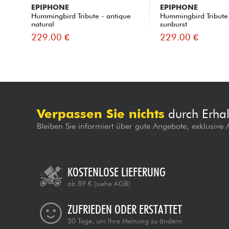
EPIPHONE
EPIPHONE
Hummingbird Tribute - antique
Hummingbird Tribute 
natural
sunburst
229.00 €
229.00 €
Verpassen Sie nichts
durch Erhal
Bleiben Sie informiert über gute Angebote, exklusive
KOSTENLOSE LIEFERUNG
ab 89 €
(siehe AGB)
ZUFRIEDEN ODER ERSTATTET
30 Tage, um Ihre Meinung zu ändern