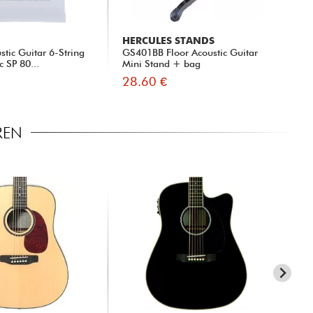
HERCULES STANDS
EL
tic Guitar 6-String
GS401BB Floor Acoustic Guitar
Ac
c SP 80...
Mini Stand + bag
Br
28.60 €
16
REN