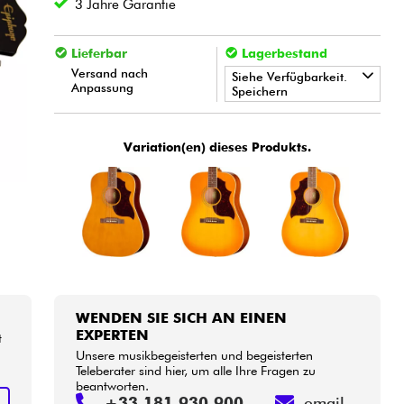
3 Jahre Garantie
Lieferbar
Lagerbestand
Versand nach
Siehe Verfügbarkeit.
Anpassung
Speichern
•
Star
'
S
Music
BORDEAUX
Variation(en) dieses Produkts.
•
Star
'
S
Music
LILLE
•
Star
'
S
Music
LYON
WENDEN SIE SICH AN EINEN
EXPERTEN
t
Unsere musikbegeisterten und begeisterten
Teleberater sind hier, um alle Ihre Fragen zu
beantworten.
N
+33 181 930 900
email