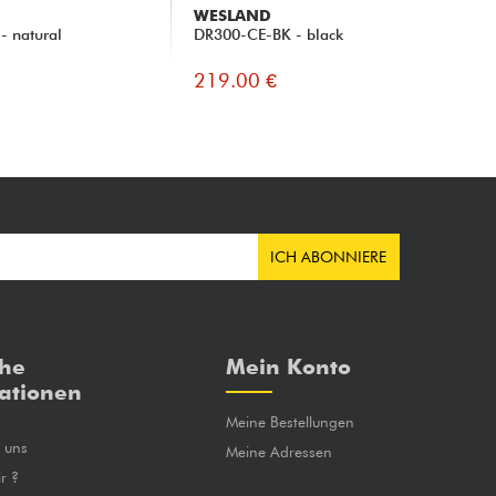
WESLAND
TA
 natural
DR300-CE-BK - black
GLD
219.00 €
23
ICH ABONNIERE
che
Mein Konto
ationen
Meine Bestellungen
e uns
Meine Adressen
r ?