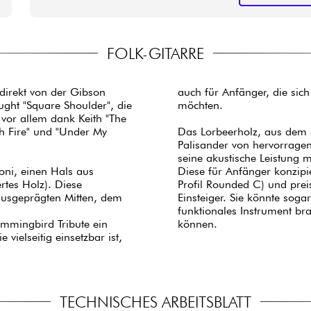
FOLK-GITARRE
 direkt von der Gibson
auch für Anfänger, die sic
ght "Square Shoulder", die
möchten.
 vor allem dank Keith "The
ith Fire" und "Under My
Das Lorbeerholz, aus dem da
Palisander von hervorragen
seine akustische Leistung 
oni, einen Hals aus
Diese für Anfänger konzipie
rtes Holz). Diese
Profil Rounded C) und preisl
ausgeprägten Mitten, dem
Einsteiger. Sie könnte sogar
funktionales Instrument br
mmingbird Tribute ein
können.
ielseitig einsetzbar ist,
TECHNISCHES ARBEITSBLATT