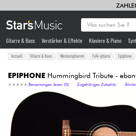
ZAHLEN
Gitarre & Bass
Verstärker & Effekte
Klaviere & Piano
Syn
Gitarre & Bass
Accueil
Gitarre & Bass
Westerngitarren
Folk-gitarre
Epiphone
Synths & samplers
EPIPHONE
Hummingbird Tribute - ebon
★
★
★
★
★
★
★
★
★
★
Bewertungen lesen (0)
Zugehöriges Zubehör
Ähnli
Mikros
Licht
Violinen & Quartett