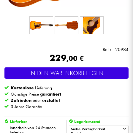
Kopfhörer
Mikros
DJ
Ref : 120984
Live-Sound
229
,00 €
Licht
IN DEN WARENKORB LEGEN
Drums
Kostenlose
Lieferung
Günstige Preise
garantiert
Blasinstrumente
Zufrieden
oder
erstattet
3 Jahre Garantie
Violinen & Quartett
Lieferbar
Lagerbestand
innerhalb von 24 Stunden
Siehe Verfügbarkeit.
Kinder
lieferbar