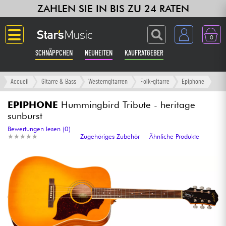
ZAHLEN SIE IN BIS ZU 24 RATEN
0
SCHNÄPPCHEN
NEUHEITEN
KAUFRATGEBER
Langue
Accueil
Gitarre & Bass
Westerngitarren
Folk-gitarre
Epiphone
Gitarre & Bass
EPIPHONE
Hummingbird Tribute - heritage
sunburst
Verstärker & Effekte
Bewertungen lesen (0)
★
★
★
★
★
★
★
★
★
★
Zugehöriges Zubehör
Ähnliche Produkte
Klaviere & Piano
Synths & samplers
Studio