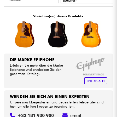
Speichern
•
Star
'
S
Music
BRUXELLES
Kabel & Zubehöre
Variation(en) dieses Produkts.
HiFi
Bundle
Sehen Sie sich unsere Marken an
DIE MARKE EPIPHONE
Erfahren Sie mehr über die Marke
Epiphone und entdecken Sie den
gesamten Katalog.
ENTDECKEN
WENDEN SIE SICH AN EINEN EXPERTEN
Unsere musikbegeisterten und begeisterten Teleberater sind
hier, um alle Ihre Fragen zu beantworten.
+33 181 930 900
email