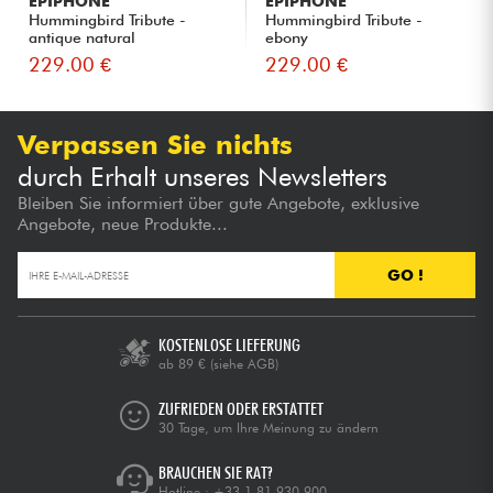
EPIPHONE
EPIPHONE
Hummingbird Tribute -
Hummingbird Tribute -
antique natural
ebony
229.00 €
229.00 €
Verpassen Sie nichts
durch Erhalt unseres Newsletters
Bleiben Sie informiert über gute Angebote, exklusive
Angebote, neue Produkte...
GO !
KOSTENLOSE LIEFERUNG
ab 89 €
(siehe AGB)
ZUFRIEDEN ODER ERSTATTET
30 Tage, um Ihre Meinung zu ändern
BRAUCHEN SIE RAT?
Hotline :
+33 1 81 930 900