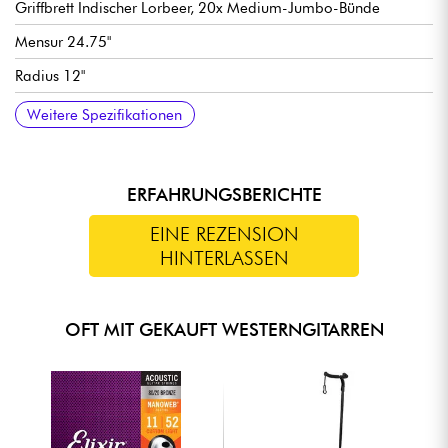
Griffbrett Indischer Lorbeer, 20x Medium-Jumbo-Bünde
Mensur 24.75"
Radius 12"
Bund Halsbreite 1. Bund 43.0 mm / 1.692 in
Steg Indischer Oleander
Hochglanz-Finish
Weitere Spezifikationen
ERFAHRUNGSBERICHTE
EINE REZENSION
HINTERLASSEN
OFT MIT GEKAUFT WESTERNGITARREN