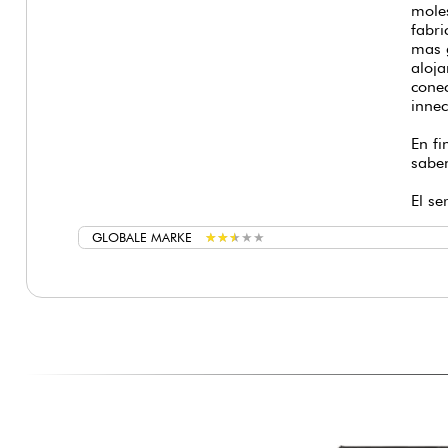
mas g
aloja
conec
innec
En fi
sabe
El se
GLOBALE MARKE
★
★
★
★
★
★
★
★
★
★