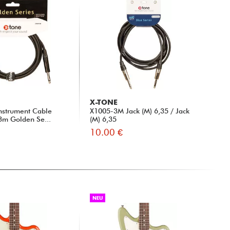
X-TONE
nstrument Cable
X1005-3M Jack (M) 6,35 / Jack
 3m Golden Se...
(M) 6,35
10.00 €
NEU