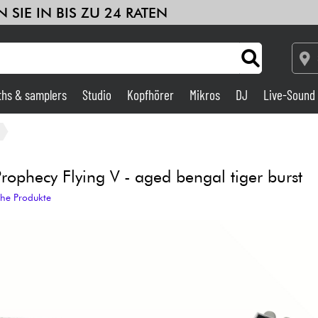
ths & samplers
Studio
Kopfhörer
Mikros
DJ
Live-Sound
Verstärker & Effekte
Studio
ophecy Flying V - aged bengal tiger burst
che Produkte
DJ
Drums
Kinder
Bundle