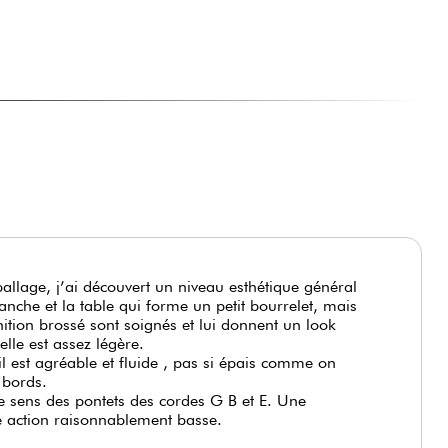
éballage, j’ai découvert un niveau esthétique général
manche et la table qui forme un petit bourrelet, mais
nition brossé sont soignés et lui donnent un look
lle est assez légère.
l est agréable et fluide , pas si épais comme on
s bords.
 le sens des pontets des cordes G B et E. Une
ne action raisonnablement basse.
frent de nombreuses et belles combinaisons sonores,
e hard rock ou le blues rock.