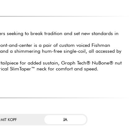
rs seeking to break tradition and set new standards in
ffront-and-center is a pair of custom voiced Fishman
 and a shimmering hum-free single-coil, all accessed by
 tailpiece for added sustain, Graph Tech® NuBone® nut
trical SlimTaper™ neck for comfort and speed.
JA
 MIT KOPF