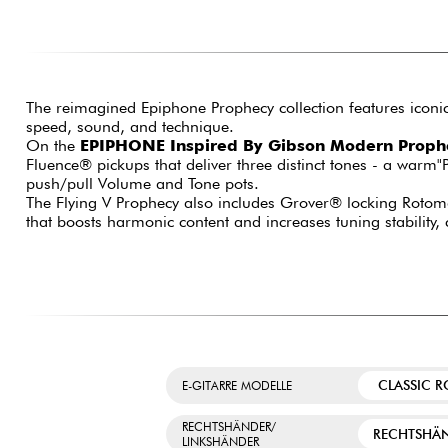
The reimagined Epiphone Prophecy collection features iconic
speed, sound, and technique.
On the
EPIPHONE Inspired By Gibson Modern Prophe
Fluence® pickups that deliver three distinct tones - a war
push/pull Volume and Tone pots.
The Flying V Prophecy also includes Grover® locking Roto
that boosts harmonic content and increases tuning stabilit
CLASSIC 
E-GITARRE MODELLE
RECHTSHÄNDER/
RECHTSHÄ
LINKSHÄNDER