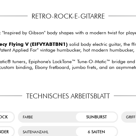
RETRO-ROCK-E-GITARRE
 "Inspired by Gibson" body shapes with a modern twist for playe
cy Flying V (EIFVYABTBN1)
solid body electric guitar, the 
m"Patent Applied For" vintage humbucker, hot modern humbucker,
matic® tuners, Epiphone's LockTone™ Tune-O-Matic™ bridge and
y, custom binding, Ebony fretboard, jumbo frets, and an asymme
TECHNISCHES ARBEITSBLATT
ROCK
SUNBURST
FARBE
GRIFF
NDER
6 SAITEN
SAITENANZAHL