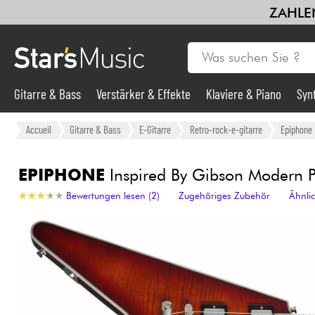
Gitarre & Bass
Verstärker & Effekte
Klaviere & Piano
Syn
Gitarre & Bass
Accueil
Gitarre & Bass
E-Gitarre
Retro-rock-e-gitarre
Epiphone
Synths & samplers
EPIPHONE
Inspired By Gibson Modern Pr
★
★
★
★
★
★
★
★
★
★
Bewertungen lesen (2)
Zugehöriges Zubehör
Ähnli
Mikros
Licht
Violinen & Quartett
HiFi