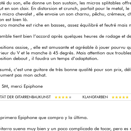
e micro chevalet , elle envoie un son charnu, pêchu, crémeux, c
n est bien là.
cro manche est riche en basses, assez équilibré et feutré mais 
emble tient bien l’accord après quelques heures de rodage et d
sitions assise, , elle est amusante et agréable à jouer pourvu q
érieur du V et le manche à 45 degrés. Mais attention aux troubl
sition debout , il faudra un temps d’adaptation.
sumé, c’est une guitare de très bonne qualité pour son prix, déli
lument pas mon achat.
i SM, merci Epiphone
★
★
★
★
★
★
★
★
★
★
★
★
★
★
★
★
★
★
★
★
TÄT DER GITARRENBAUKUNST
KLANGFARBEN
 primera Epiphone que compro y la última.
itarra suena muy bien y un poco complicada de tocar, pero es n
tado ni a incluir un pèqueño esquema de la funcion de los boto
cante siempre incluye un pequeño esquema de esa funcion, pero