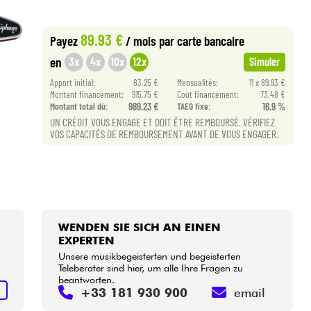
89.93 €
Payez
/ mois
par carte bancaire
3x
4x
10x
12x
en
Simuler
Apport initial:
83.25 €
Mensualités:
11 x 89.93 €
Montant financement:
915.75 €
Coût financement:
73.48 €
Montant total dù:
989.23 €
TAEG fixe:
16.9 %
UN CRÉDIT VOUS ENGAGE ET DOIT ÊTRE REMBOURSÉ. VÉRIFIEZ
VOS CAPACITÉS DE REMBOURSEMENT AVANT DE VOUS ENGAGER.
WENDEN SIE SICH AN EINEN
EXPERTEN
Unsere musikbegeisterten und begeisterten
Teleberater sind hier, um alle Ihre Fragen zu
beantworten.
N
+33 181 930 900
email