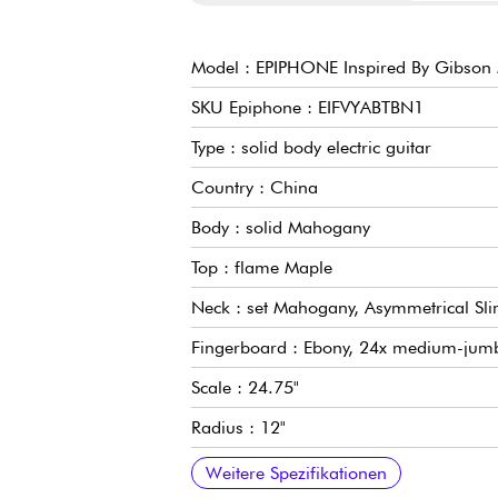
Model : EPIPHONE Inspired By Gibson 
SKU Epiphone : EIFVYABTBN1
Type : solid body electric guitar
Country : China
Body : solid Mahogany
Top : flame Maple
Neck : set Mahogany, Asymmetrical Sli
Fingerboard : Ebony, 24x medium-jumb
Scale : 24.75"
Radius : 12"
Nut width : 1.693" / 43 mm
Pickups : Fishman Fluence coil-splitti
3x voicings (Vintage Burstbucker Hum
Controls : volume (push/pull), master t
Bridge : Epiphone LockTone™ ABR Tune
Tailpiece : Epiphone Stopbar
Tuners : Grover Rotomatic 18:1
Finish : Gloss
Included : Epiphone Premium Gig Bag
Weitere Spezifikationen