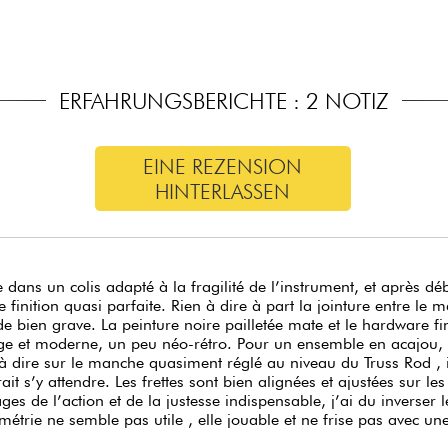
ERFAHRUNGSBERICHTE : 2 NOTIZ
EINE REZENSION
HINTERLASSEN
e dans un colis adapté à la fragilité de l’instrument, et après d
e finition quasi parfaite. Rien à dire à part la jointure entre le 
de bien grave. La peinture noire pailletée mate et le hardware fi
ge et moderne, un peu néo-rétro. Pour un ensemble en acajou, e
à dire sur le manche quasiment réglé au niveau du Truss Rod , i
ait s’y attendre. Les frettes sont bien alignées et ajustées sur le
ges de l’action et de la justesse indispensable, j’ai du inverser
métrie ne semble pas utile , elle jouable et ne frise pas avec u
té du son, elle donne un bon sustain, les micros splitables of
ut en son clair. En distorsion et crunch, parfait pour le metal, l