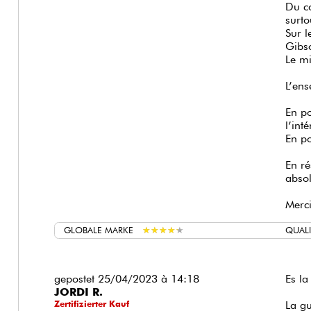
Sur l
Gibso
Le mi
L’ens
En po
l’int
En po
En ré
abso
Merc
GLOBALE MARKE
★
★
★
★
★
★
★
★
★
★
QUALI
gepostet 25/04/2023 à 14:18
Es la
JORDI R.
Zertifizierter Kauf
La gu
moles
fabri