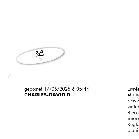
3,4
5
gepostet 17/05/2025 à 05:44
Livré
CHARLES-DAVID D.
et un
rien 
vinta
Rien 
pourr
Régla
plani
Du co
surto