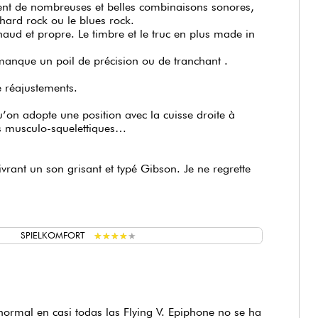
haud et propre. Le timbre et le truc en plus made in
manque un poil de précision ou de tranchant .
e réajustements.
u’on adopte une position avec la cuisse droite à
es musculo-squelettiques…
vrant un son grisant et typé Gibson. Je ne regrette
★
★
★
★
★
★
★
★
★
★
SPIELKOMFORT
ormal en casi todas las Flying V. Epiphone no se ha
nes, todas las guitarras que tengo siempre el
 no es importante con paciencia lo averigüe. Lo