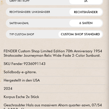
JA
GRIFF MIT KOPF
RECHTSHÄNDER
RECHTSHÄNDER/ LINKSHÄNDER
6 SAITEN
SAITENANZAHL
CUSTOM SHOP STANDARD
TYP CUSTOM SHOP
FENDER Custom Shop Limited Edition 70th Anniversary 1954
Stratocaster Journeyman Relic Wide-Fade 2-Color Sunburst.
SKU Fender 9236091143
Solidbody-e-gitarre.
Hergestellt in den USA
2024
Korpus Esche 2x Stück
Geschraubter Hals aus massivem Ahorn quarter-sawn, 07/54