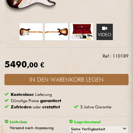
Kopfhörer
Mikros
VIDEO
DJ
Live-Sound
Ref : 110189
5490
,00 €
Licht
IN DEN WARENKORB LEGEN
Drums
Kostenlose
Lieferung
Blasinstrumente
Günstige Preise
garantiert
Zufrieden
oder
erstattet
3 Jahre Garantie
Violinen & Quartett
Lieferbar
Lagerbestand
Versand nach Anpassung
Siehe Verfügbarkeit.
Kinder