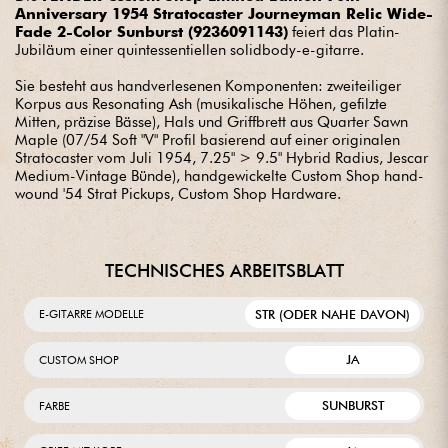
Anniversary 1954 Stratocaster Journeyman Relic Wide-
Fade 2-Color Sunburst (9236091143)
feiert das Platin-
Jubiläum einer quintessentiellen solidbody-e-gitarre.
Sie besteht aus handverlesenen Komponenten: zweiteiliger
Korpus aus Resonating Ash (musikalische Höhen, gefilzte
Mitten, präzise Bässe), Hals und Griffbrett aus Quarter Sawn
Maple (07/54 Soft "V" Profil basierend auf einer originalen
Stratocaster vom Juli 1954, 7.25" > 9.5" Hybrid Radius, Jescar
Medium-Vintage Bünde), handgewickelte Custom Shop hand-
wound '54 Strat Pickups, Custom Shop Hardware.
TECHNISCHES ARBEITSBLATT
STR (ODER NAHE DAVON)
E-GITARRE MODELLE
JA
CUSTOM SHOP
SUNBURST
FARBE