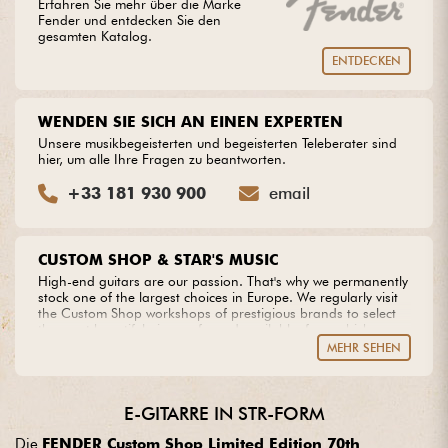
Erfahren Sie mehr über die Marke
Fender und entdecken Sie den
gesamten Katalog.
ENTDECKEN
WENDEN SIE SICH AN EINEN EXPERTEN
Unsere musikbegeisterten und begeisterten Teleberater sind
hier, um alle Ihre Fragen zu beantworten.
+33 181 930 900
email
CUSTOM SHOP & STAR'S MUSIC
High-end guitars are our passion. That's why we permanently
stock one of the largest choices in Europe. We regularly visit
the Custom Shop workshops of prestigious brands to select
the most beautiful pieces of wood available, from which we
create our own models. Do you dream of an extraordinary
MEHR SEHEN
guitar? Entrust us with your project with complete peace of
mind.
E-GITARRE IN STR-FORM
Die
FENDER Custom Shop Limited Edition 70th