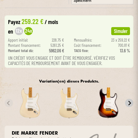
Speichern
•
Star
'
S
Music
BRUXELLES
Kabel & Zubehöre
259.22 €
Payez
/ mois
12x
24x
en
Simuler
HiFi
Apport initial:
228.75 €
Mensualités:
23 x 259.22 €
Montant financement:
5261.25 €
Coût financement:
700.81 €
Bundle
Montant total dù:
5962.06 €
TAEG fixe:
13.6 %
UN CRÉDIT VOUS ENGAGE ET DOIT ÊTRE REMBOURSÉ. VÉRIFIEZ VOS
Sehen Sie sich unsere Marken an
CAPACITÉS DE REMBOURSEMENT AVANT DE VOUS ENGAGER.
Variation(en) dieses Produkts.
DIE MARKE FENDER