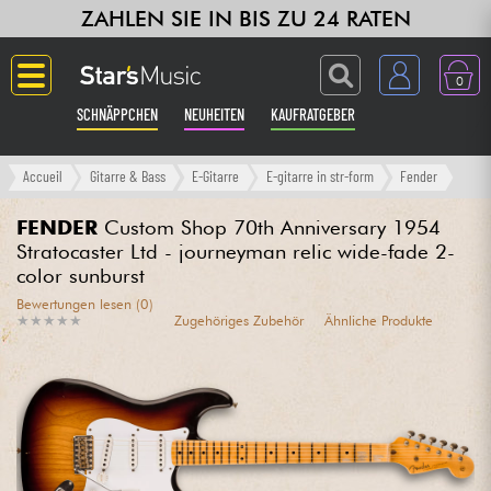
ZAHLEN SIE IN BIS ZU 24 RATEN
0
SCHNÄPPCHEN
NEUHEITEN
KAUFRATGEBER
Langue
Accueil
Gitarre & Bass
E-Gitarre
E-gitarre in str-form
Fender
Gitarre & Bass
FENDER
Custom Shop 70th Anniversary 1954
Stratocaster Ltd - journeyman relic wide-fade 2-
color sunburst
Verstärker & Effekte
Bewertungen lesen (0)
★
★
★
★
★
★
★
★
★
★
Zugehöriges Zubehör
Ähnliche Produkte
Klaviere & Piano
Synths & samplers
Studio