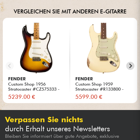
VERGLEICHEN SIE MIT ANDEREN E-GITARRE
FENDER
FENDER
Custom Shop 1956
Custom Shop 1959
Stratocaster #CZ575333 -
Stratocaster #R133800 -
Journeym...
Relic Ant...
5239.00 €
5599.00 €
Verpassen Sie nichts
durch Erhalt unseres Newsletters
Bleiben Sie informiert über gute Angebote, exklusive