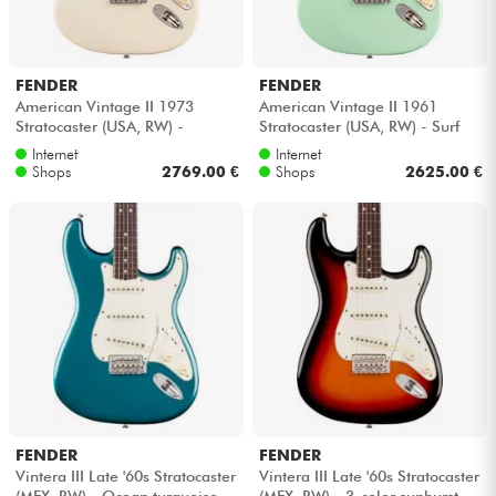
FENDER
FENDER
American Vintage II 1973
American Vintage II 1961
Stratocaster (USA, RW) -
Stratocaster (USA, RW) - Surf
Olympic white
green
Internet
Internet
Shops
2769.00 €
Shops
2625.00 €
FENDER
FENDER
Vintera III Late '60s Stratocaster
Vintera III Late '60s Stratocaster
(MEX, RW) - Ocean turquoise
(MEX, RW) - 3-color sunburst