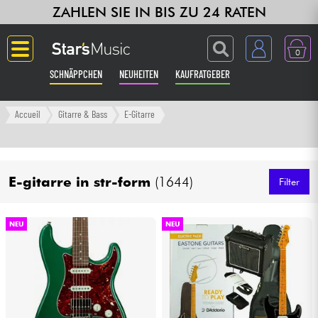
ZAHLEN SIE IN BIS ZU 24 RATEN
0
SCHNÄPPCHEN
NEUHEITEN
KAUFRATGEBER
Langue
Accueil
Gitarre & Bass
E-Gitarre
Gitarre & Bass
E-gitarre in str-form
(1644)
Verstärker & Effekte
Filter
Klaviere & Piano
NEU
NEU
Synths & samplers
Studio