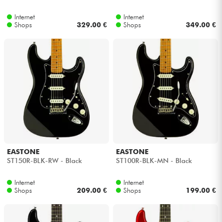
Internet
Internet
Kabel & Zubehöre
Shops
329.00 €
Shops
349.00 €
HiFi
Bundle
Sehen Sie sich unsere Marken an
EASTONE
EASTONE
ST150R-BLK-RW - Black
ST100R-BLK-MN - Black
Internet
Internet
Shops
209.00 €
Shops
199.00 €