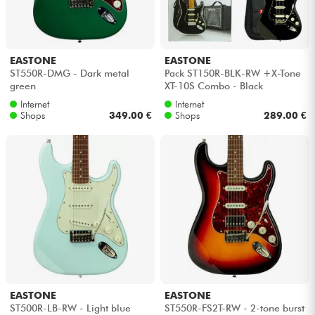
Kopfhörer
Mikros
EASTONE
EASTONE
ST550R-DMG - Dark metal
Pack ST150R-BLK-RW +X-Tone
green
XT-10S Combo - Black
DJ
Internet
Internet
Shops
349.00 €
Shops
289.00 €
Live-Sound
Licht
Drums
Blasinstrumente
Violinen & Quartett
EASTONE
EASTONE
ST500R-LB-RW - Light blue
ST550R-FS2T-RW - 2-tone burst
Kinder