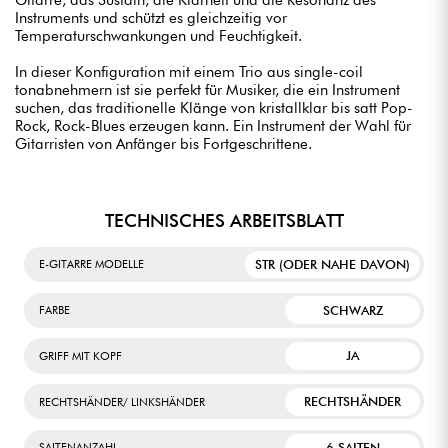
Gitarre, das Sustain, die Klarheit und die Resonanz des
Instruments und schützt es gleichzeitig vor
Temperaturschwankungen und Feuchtigkeit.
In dieser Konfiguration mit einem Trio aus single-coil
tonabnehmern ist sie perfekt für Musiker, die ein Instrument
suchen, das traditionelle Klänge von kristallklar bis satt Pop-
Rock, Rock-Blues erzeugen kann. Ein Instrument der Wahl für
Gitarristen von Anfänger bis Fortgeschrittene.
TECHNISCHES ARBEITSBLATT
STR (ODER NAHE DAVON)
E-GITARRE MODELLE
SCHWARZ
FARBE
JA
GRIFF MIT KOPF
RECHTSHÄNDER
RECHTSHÄNDER/ LINKSHÄNDER
6 SAITEN
SAITENANZAHL