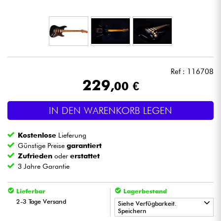
Kopfhörer
Mikros
DJ
Ref : 116708
229
,00 €
Live-Sound
IN DEN WARENKORB LEGEN
Licht
Kostenlose
Lieferung
Drums
Günstige Preise
garantiert
Zufrieden
oder
erstattet
3 Jahre Garantie
Blasinstrumente
Lieferbar
Lagerbestand
Violinen & Quartett
2-3 Tage Versand
Siehe Verfügbarkeit.
Speichern
Kinder