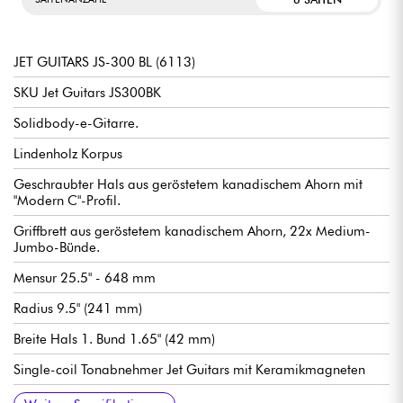
JET GUITARS JS-300 BL (6113)
SKU Jet Guitars JS300BK
Solidbody-e-Gitarre.
Lindenholz Korpus
Geschraubter Hals aus geröstetem kanadischem Ahorn mit
"Modern C"-Profil.
Griffbrett aus geröstetem kanadischem Ahorn, 22x Medium-
Jumbo-Bünde.
Mensur 25.5" - 648 mm
Radius 9.5" (241 mm)
Breite Hals 1. Bund 1.65" (42 mm)
Single-coil Tonabnehmer Jet Guitars mit Keramikmagneten
Allgemeine Lautstärke
Allgemeiner Ton
Tonabnehmerwahlschalter mit 5 Positionen
Traditioneller Steg/Vibrato Jet Guitars
Jet Guitars stimmmechaniken mit Locking-Mechaniken.
Sattel aus Knochen
Hochglanz Korpus Finish
Hals hochglanzpoliert
Empfohlene Saitenstärken (Standard-Stimmung): 9.42, 9.46