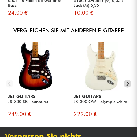
6501-FR Polish Kit Guitar &
X1005-3M Jack (M) 6,35 /
Bass
Jack (M) 6,35
24.00 €
10.00 €
VERGLEICHEN SIE MIT ANDEREN E-GITARRE
JET GUITARS
JET GUITARS
JS-300 SB - sunburst
JS-300 OW - olympic white
249.00 €
229.00 €
Verpassen Sie nichts