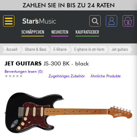
ZAHLEN SIE IN BIS ZU 24 RATEN
0
SCHNÄPPCHEN
NEUHEITEN
KAUFRATGEBER
Langue
Accueil
Gitarre & Bass
E-Gitarre
E-gitarre in str-form
Jet guitars
Gitarre & Bass
JET GUITARS
JS-300 BK - black
Bewertungen lesen (0)
★
★
★
★
★
★
★
★
★
★
Zugehöriges Zubehör
Ähnliche Produkte
Verstärker & Effekte
Klaviere & Piano
Synths & samplers
Studio