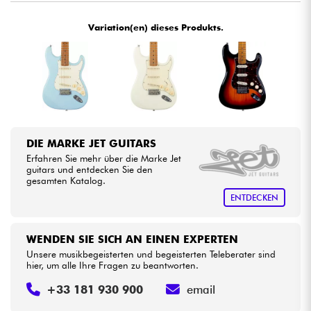
•
Star
'
S
Music
BRUGES
Variation(en) dieses Produkts.
Kabel & Zubehöre
•
Star
'
S
Music
BRUXELLES
HiFi
•
Star
'
S
Music
LILLE
•
Bundle
Star
'
S
Music
PARIS
•
Sehen Sie sich unsere Marken an
Star
'
S
Music
TOULOUSE
DIE MARKE JET GUITARS
Erfahren Sie mehr über die Marke Jet
guitars und entdecken Sie den
gesamten Katalog.
ENTDECKEN
WENDEN SIE SICH AN EINEN EXPERTEN
Unsere musikbegeisterten und begeisterten Teleberater sind
hier, um alle Ihre Fragen zu beantworten.
+33 181 930 900
email