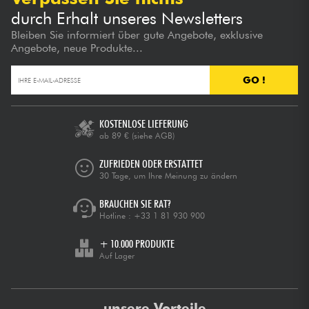
durch Erhalt unseres Newsletters
Bleiben Sie informiert über gute Angebote, exklusive
Angebote, neue Produkte...
GO !
KOSTENLOSE LIEFERUNG
ab 89 €
(siehe AGB)
ZUFRIEDEN ODER ERSTATTET
30 Tage, um Ihre Meinung zu ändern
BRAUCHEN SIE RAT?
Hotline :
+33 1 81 930 900
+ 10.000 PRODUKTE
Auf Lager
unsere Vorteile