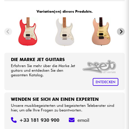
•
Star
'
S
Music
BORDEAUX
Variation(en) dieses Produkts.
Kabel & Zubehöre
•
Star
'
S
Music
LILLE
HiFi
Bundle
Sehen Sie sich unsere Marken an
DIE MARKE JET GUITARS
Erfahren Sie mehr über die Marke Jet
guitars und entdecken Sie den
gesamten Katalog.
ENTDECKEN
WENDEN SIE SICH AN EINEN EXPERTEN
Unsere musikbegeisterten und begeisterten Teleberater sind
hier, um alle Ihre Fragen zu beantworten.
+33 181 930 900
email