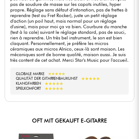
pas de soudure de masse sur les capots inutiles, hyper
propre. Réglage sans défaut d'intonation, pas de frettes à
reprendre (test au Fret Rocker), juste un petit réglage
d'action (un poil haut, mais normal pour un réglage
d'usine), mais pour moi ça va bien. Courbure du manche
(test à la cale) suivant le réglage standard, pas de souci,
rien à reprendre. Un très bel instrument, le son est bien
claquant. Personnellement, je préfère les micros
céramiques aux micros Alnico, ceux-là sont maison. Les
mécaniques sont de bonne qualité, maison aussi. Je suis
très content de cet achat. Merci Star's Music pour l'accueil.
GLOBALE MARKE
★
★
★
★
★
★
★
★
★
★
★
★
★
★
★
★
★
★
★
★
QUALITÄT DER GITARRENBAUKUNST
★
★
★
★
★
★
★
★
★
★
KLANGFARBEN
★
★
★
★
★
★
★
★
★
★
SPIELKOMFORT
OFT MIT GEKAUFT E-GITARRE