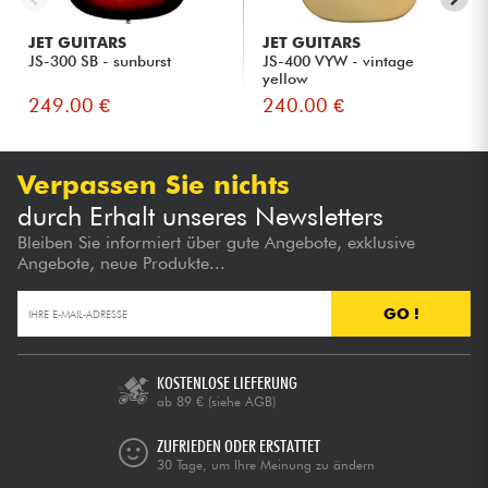
JET GUITARS
JET GUITARS
JS-300 SB - sunburst
JS-400 VYW - vintage
yellow
249.00 €
240.00 €
Verpassen Sie nichts
durch Erhalt unseres Newsletters
Bleiben Sie informiert über gute Angebote, exklusive
Angebote, neue Produkte...
GO !
KOSTENLOSE LIEFERUNG
ab 89 €
(siehe AGB)
ZUFRIEDEN ODER ERSTATTET
30 Tage, um Ihre Meinung zu ändern