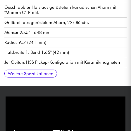
Geschraubter Hals aus geröstetem kanadischen Ahorn mit
"Modern C"-Profil.
Griffbrett aus geröstetem Ahorn, 22x Bünde.
Mensur 25.5" - 648 mm
Radius 9.5" (241 mm)
Halsbreite 1. Bund 1.65" (42 mm)
Jet Guitars HSS Pickup-Konfiguration mit Keramikmagneten
Allgemeine Lautstärke
Allgemeiner Ton
5-fach Tonabnehmerwahlschalter
Traditioneller Jet Guitars Steg/Vibrato
Jet Guitars stimmmechaniken mit Locking-Mechaniken.
Sattel aus Knochen
Hochglanz Korpus Finish
Hals hochglanzpoliert
Empfohlene Saitenstärken (Standard-Stimmung): 9.42, 9.46
Weitere Spezifikationen