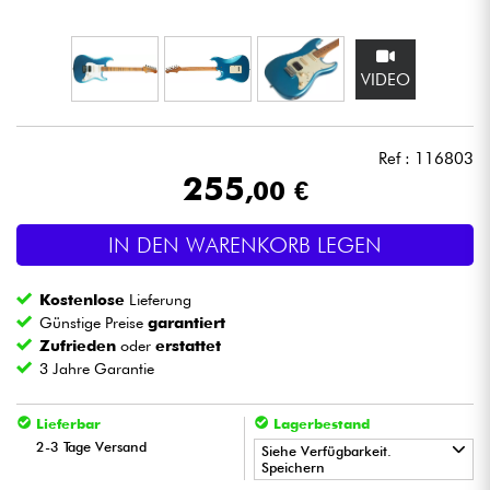
Kopfhörer
VIDEO
Mikros
DJ
Ref : 116803
255
,00 €
Live-Sound
IN DEN WARENKORB LEGEN
Licht
Kostenlose
Lieferung
Drums
Günstige Preise
garantiert
Zufrieden
oder
erstattet
3 Jahre Garantie
Blasinstrumente
Lieferbar
Lagerbestand
Violinen & Quartett
2-3 Tage Versand
Siehe Verfügbarkeit.
Speichern
Kinder