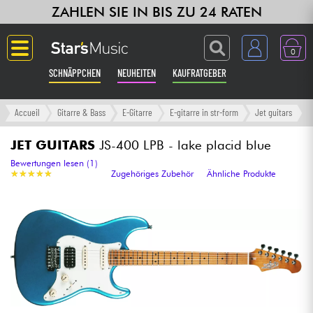
ZAHLEN SIE IN BIS ZU 24 RATEN
0
SCHNÄPPCHEN
NEUHEITEN
KAUFRATGEBER
Langue
Accueil
Gitarre & Bass
E-Gitarre
E-gitarre in str-form
Jet guitars
Gitarre & Bass
JET GUITARS
JS-400 LPB - lake placid blue
Bewertungen lesen (1)
★
★
★
★
★
★
★
★
★
★
Zugehöriges Zubehör
Ähnliche Produkte
Verstärker & Effekte
Klaviere & Piano
Synths & samplers
Studio