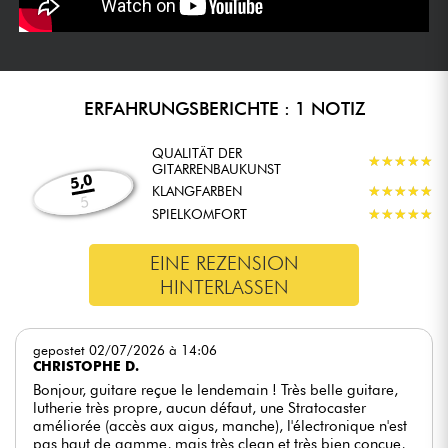
ERFAHRUNGSBERICHTE : 1 NOTIZ
QUALITÄT DER
★
★
★
★
★
★
★
★
★
★
GITARRENBAUKUNST
5,0
KLANGFARBEN
★
★
★
★
★
★
★
★
★
★
5
SPIELKOMFORT
★
★
★
★
★
★
★
★
★
★
EINE REZENSION
HINTERLASSEN
gepostet 02/07/2026 à 14:06
CHRISTOPHE D.
Bonjour, guitare reçue le lendemain ! Très belle guitare,
lutherie très propre, aucun défaut, une Stratocaster
améliorée (accès aux aigus, manche), l'électronique n'est
pas haut de gamme, mais très clean et très bien conçue,