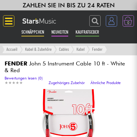
ZAHLEN SIE IN BIS ZU 24 RATEN
0
SCHNÄPPCHEN
NEUHEITEN
KAUFRATGEBER
Langue
Accueil
Kabel & Zubehöre
Cables
Kabel
Fender
Gitarre & Bass
FENDER
John 5 Instrument Cable 10 ft - White
& Red
Verstärker & Effekte
Bewertungen lesen (0)
★
★
★
★
★
★
★
★
★
★
Zugehöriges Zubehör
Ähnliche Produkte
Klaviere & Piano
Synths & samplers
Studio