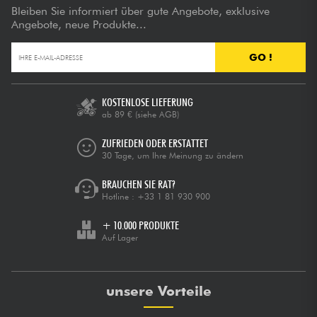
Bleiben Sie informiert über gute Angebote, exklusive
Angebote, neue Produkte...
GO !
KOSTENLOSE LIEFERUNG
ab 89 €
(siehe AGB)
ZUFRIEDEN ODER ERSTATTET
30 Tage, um Ihre Meinung zu ändern
BRAUCHEN SIE RAT?
Hotline :
+33 1 81 930 900
+ 10.000 PRODUKTE
Auf Lager
unsere Vorteile