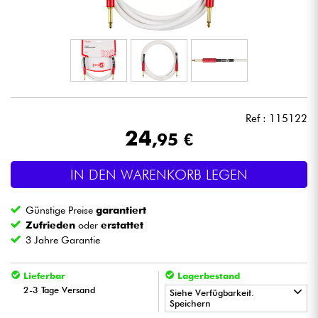
Kopfhörer
Mikros
DJ
Ref : 115122
Live-Sound
24
,95 €
Licht
IN DEN WARENKORB LEGEN
Drums
Günstige Preise
garantiert
Zufrieden
oder
erstattet
Blasinstrumente
3 Jahre Garantie
Lieferbar
Lagerbestand
Violinen & Quartett
2-3 Tage Versand
Siehe Verfügbarkeit.
Speichern
Kinder