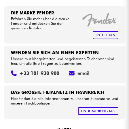
•
Star
'
S
Music
BORDEAUX
DIE MARKE FENDER
Kabel & Zubehöre
•
Erfahren Sie mehr über die Marke
Star
'
S
Music
LILLE
Fender und entdecken Sie den
gesamten Katalog.
HiFi
•
Star
'
S
Music
LYON
ENTDECKEN
•
Bundle
Star
'
S
Music
TOULOUSE
WENDEN SIE SICH AN EINEN EXPERTEN
Sehen Sie sich unsere Marken an
Unsere musikbegeisterten und begeisterten Teleberater sind
hier, um alle Ihre Fragen zu beantworten.
+33 181 930 900
email
DAS GRÖSSTE FILIALNETZ IN FRANKREICH
Hier finden Sie alle Informationen zu unseren Superstores und
unseren Fachboutiquen.
FINDE MEHR HERAUS