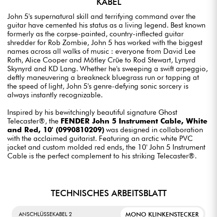
KABEL
John 5's supernatural skill and terrifying command over the
guitar have cemented his status as a living legend. Best known
formerly as the corpse-painted, country-inflected guitar
shredder for Rob Zombie, John 5 has worked with the biggest
names across all walks of music : everyone from David Lee
Roth, Alice Cooper and Mötley Crüe to Rod Stewart, Lynyrd
Skynyrd and KD Lang. Whether he's sweeping a swift arpeggio,
deftly maneuvering a breakneck bluegrass run or tapping at
the speed of light, John 5's genre-defying sonic sorcery is
always instantly recognizable.
Inspired by his bewitchingly beautiful signature Ghost
Telecaster®, the
FENDER John 5 Instrument Cable, White
and Red, 10' (0990810209)
was designed in collaboration
with the acclaimed guitarist. Featuring an arctic white PVC
jacket and custom molded red ends, the 10' John 5 Instrument
Cable is the perfect complement to his striking Telecaster®.
TECHNISCHES ARBEITSBLATT
MONO KLINKENSTECKER
ANSCHLÜSSEKABEL 2