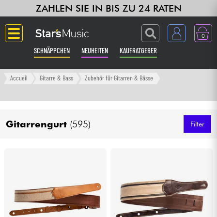
ZAHLEN SIE IN BIS ZU 24 RATEN
0
SCHNÄPPCHEN
NEUHEITEN
KAUFRATGEBER
Langue
Accueil
Gitarre & Bass
Zubehör für Gitarren & Bässe
Gitarre & Bass
Gitarrengurt
(595)
Verstärker & Effekte
Filter
Klaviere & Piano
Synths & samplers
Studio