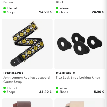
Brown
Black
Internet
Internet
Kabel & Zubehöre
Shops
24.90 €
Shops
24.90 €
HiFi
Bundle
Sehen Sie sich unsere Marken an
D'ADDARIO
D'ADDARIO
John Lennon Rooftop Jacquard
Flex Lock Strap Locking Rings
Guitar Strap
Internet
Internet
Shops
33.40 €
Shops
5.20 €