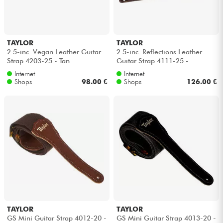
Kopfhörer
Mikros
TAYLOR
TAYLOR
2.5-inc. Vegan Leather Guitar
2.5-inc. Reflections Leather
Strap 4203-25 - Tan
Guitar Strap 4111-25 -
DJ
Spruce/Ebony
Internet
Internet
Shops
98.00 €
Shops
126.00 €
Live-Sound
Licht
Drums
Blasinstrumente
Violinen & Quartett
TAYLOR
TAYLOR
GS Mini Guitar Strap 4012-20 -
GS Mini Guitar Strap 4013-20 -
Kinder