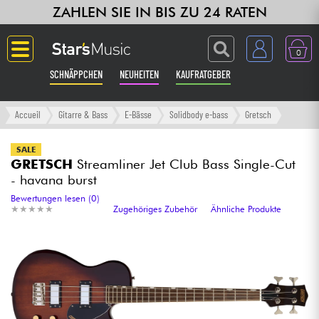
ZAHLEN SIE IN BIS ZU 24 RATEN
0
SCHNÄPPCHEN
NEUHEITEN
KAUFRATGEBER
Langue
Accueil
Gitarre & Bass
E-Bässe
Solidbody e-bass
Gretsch
Gitarre & Bass
SALE
GRETSCH
Streamliner Jet Club Bass Single-Cut
- havana burst
Verstärker & Effekte
Bewertungen lesen (0)
★
★
★
★
★
★
★
★
★
★
Zugehöriges Zubehör
Ähnliche Produkte
Klaviere & Piano
Synths & samplers
Studio