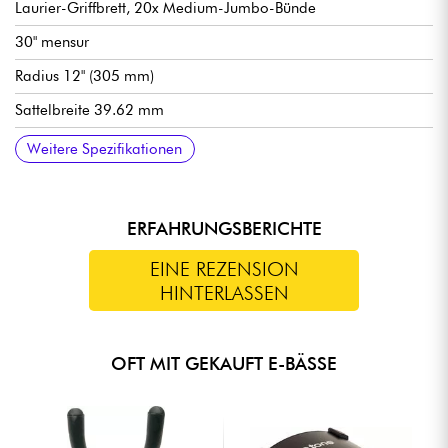
Laurier-Griffbrett, 20x Medium-Jumbo-Bünde
30" mensur
Radius 12" (305 mm)
Sattelbreite 39.62 mm
Single-coil Tonabnehmer Gretsch Low Down Single-coil
Lautstärke für jeden Pickup
Master Tone
3-fach Tonabnehmerwahlschalter
Gretsch 4-Saddle Adjustable Steg/Saitenhalter
Gretsch Die-Cast Sealed stimmmechaniken
Hochglanz lackiert
Weitere Spezifikationen
ERFAHRUNGSBERICHTE
EINE REZENSION
HINTERLASSEN
OFT MIT GEKAUFT E-BÄSSE