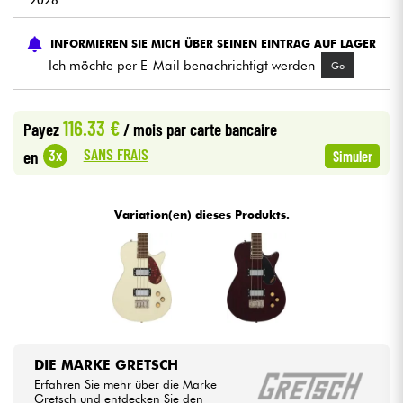
2026
Kabel & Zubehöre
INFORMIEREN SIE MICH ÜBER SEINEN EINTRAG AUF LAGER
Ich möchte per E-Mail benachrichtigt werden
Go
HiFi
116.33 €
Payez
/ mois
par carte bancaire
Bundle
SANS FRAIS
3x
en
Simuler
Sehen Sie sich unsere Marken an
Variation(en) dieses Produkts.
DIE MARKE GRETSCH
Erfahren Sie mehr über die Marke
Gretsch und entdecken Sie den