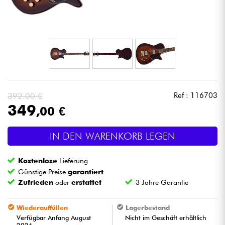
Kopfhörer
Mikros
DJ
Live-Sound
392.00 €
Ref : 116703
349
,00 €
Licht
IN DEN WARENKORB LEGEN
Drums
Kostenlose
Lieferung
Blasinstrumente
Günstige Preise
garantiert
Zufrieden
oder
erstattet
3 Jahre Garantie
Violinen & Quartett
Wiederauffüllen
Lagerbestand
Verfügbar Anfang August
Nicht im Geschäft erhältlich
Kinder