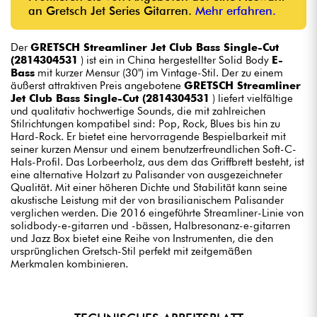
an Gretsch Jet Series Gitarren.
Mehr erfahren.
Der
GRETSCH Streamliner Jet Club Bass Single-Cut
(2814304531
) ist ein in China hergestellter Solid Body
E-
Bass
mit kurzer Mensur (30") im Vintage-Stil. Der zu einem
äußerst attraktiven Preis angebotene
GRETSCH Streamliner
Jet Club Bass Single-Cut (2814304531
) liefert vielfältige
und qualitativ hochwertige Sounds, die mit zahlreichen
Stilrichtungen kompatibel sind: Pop, Rock, Blues bis hin zu
Hard-Rock. Er bietet eine hervorragende Bespielbarkeit mit
seiner kurzen Mensur und einem benutzerfreundlichen Soft-C-
Hals-Profil. Das Lorbeerholz, aus dem das Griffbrett besteht, ist
eine alternative Holzart zu Palisander von ausgezeichneter
Qualität. Mit einer höheren Dichte und Stabilität kann seine
akustische Leistung mit der von brasilianischem Palisander
verglichen werden. Die 2016 eingeführte Streamliner-Linie von
solidbody-e-gitarren und -bässen, Halbresonanz-e-gitarren
und Jazz Box bietet eine Reihe von Instrumenten, die den
ursprünglichen Gretsch-Stil perfekt mit zeitgemäßen
Merkmalen kombinieren.