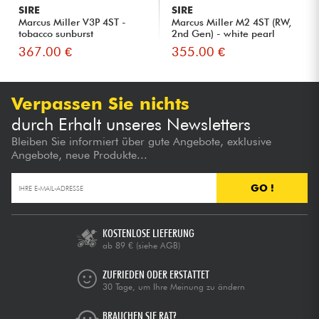
SIRE
SIRE
Marcus Miller V3P 4ST -
Marcus Miller M2 4ST (RW,
tobacco sunburst
2nd Gen) - white pearl
367.00 €
355.00 €
Verpassen Sie nichts
durch Erhalt unseres Newsletters
Bleiben Sie informiert über gute Angebote, exklusive
Angebote, neue Produkte...
GO !
KOSTENLOSE LIEFERUNG
ab 89 €
(siehe AGB)
ZUFRIEDEN ODER ERSTATTET
30 Tage, um Ihre Meinung zu ändern
BRAUCHEN SIE RAT?