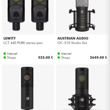
Kopfhörer
Mikros
DJ
LEWITT
AUSTRIAN AUDIO
LCT 440 PURE stereo pair
OC-S10 Studio Set
Live-Sound
Internet
Internet
Licht
Shops
525.00 €
Shops
2649.00 €
Drums
Blasinstrumente
Violinen & Quartett
Kinder