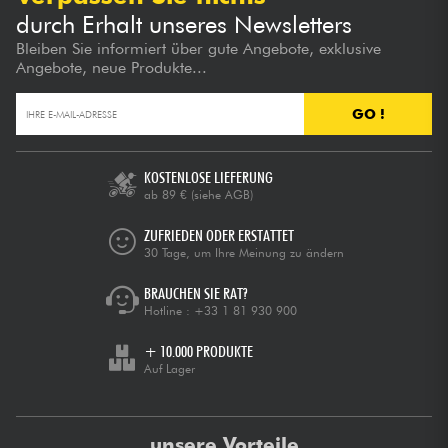
durch Erhalt unseres Newsletters
Bleiben Sie informiert über gute Angebote, exklusive
Angebote, neue Produkte...
GO !
KOSTENLOSE LIEFERUNG
ab 89 €
(siehe AGB)
ZUFRIEDEN ODER ERSTATTET
30 Tage, um Ihre Meinung zu ändern
BRAUCHEN SIE RAT?
Hotline :
+33 1 81 930 900
+ 10.000 PRODUKTE
Auf Lager
unsere Vorteile