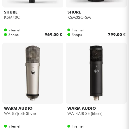
SHURE
SHURE
Kabel & Zubehöre
KSM40C
KSM32C-SM
HiFi
Internet
Internet
Shops
969.00 €
Shops
799.00 €
Bundle
Sehen Sie sich unsere Marken an
WARM AUDIO
WARM AUDIO
WA-87jr SE Silver
WA-47JR SE (black)
Internet
Internet