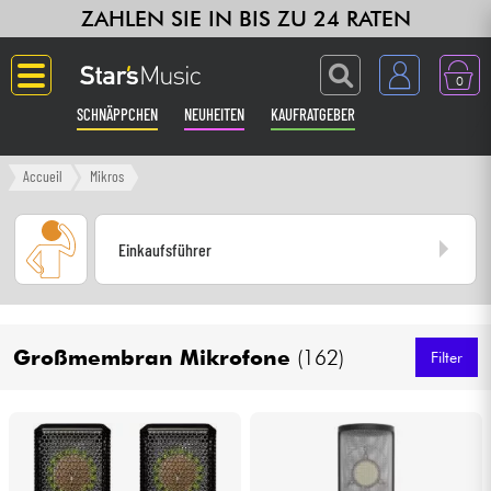
ZAHLEN SIE IN BIS ZU 24 RATEN
0
SCHNÄPPCHEN
NEUHEITEN
KAUFRATGEBER
Langue
Accueil
Mikros
Gitarre & Bass
Einkaufsführer
Verstärker & Effekte
Klaviere & Piano
Groß­mem­bran Mikro­fone
(162)
Filter
Synths & samplers
Studio