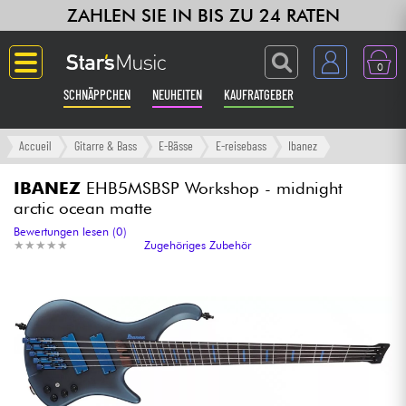
ZAHLEN SIE IN BIS ZU 24 RATEN
0
SCHNÄPPCHEN
NEUHEITEN
KAUFRATGEBER
Langue
Accueil
Gitarre & Bass
E-Bässe
E-reisebass
Ibanez
Gitarre & Bass
IBANEZ
EHB5MSBSP Workshop - midnight
arctic ocean matte
Verstärker & Effekte
Bewertungen lesen (0)
★
★
★
★
★
★
★
★
★
★
Zugehöriges Zubehör
Klaviere & Piano
Synths & samplers
Studio