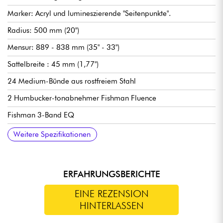
Marker: Acryl und lumineszierende "Seitenpunkte".
Radius: 500 mm (20")
Mensur: 889 - 838 mm (35" - 33")
Sattelbreite : 45 mm (1,77")
24 Medium-Bünde aus rostfreiem Stahl
2 Humbucker-tonabnehmer Fishman Fluence
Fishman 3-Band EQ
Regler: Volume, Balance, Bass, Middle, Treble
Zugriff auf Single Coil-Modus mit Push/Pull-Funktion.
MR5HS-Steg
Stimmmechaniken: Ibanez Custom
Beschläge: Schwarz/Blau Metallic
Farbe Midnight Arctic Ocean Matte.
Inklusive gigbag
Weitere Spezifikationen
ERFAHRUNGSBERICHTE
EINE REZENSION
HINTERLASSEN