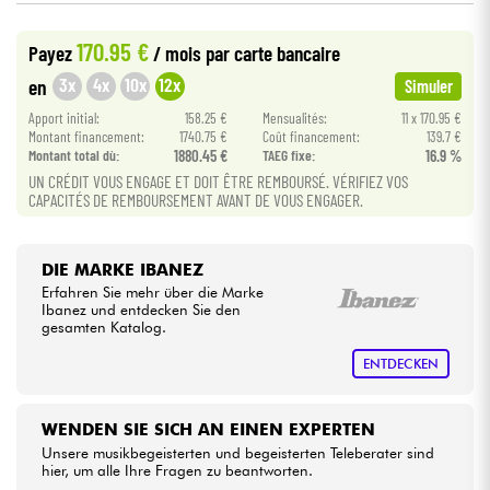
•
Star
'
S
Music
PARIS
170.95 €
Payez
/ mois
par carte bancaire
Kabel & Zubehöre
3x
4x
10x
12x
en
Simuler
HiFi
Apport initial:
158.25 €
Mensualités:
11 x 170.95 €
Montant financement:
1740.75 €
Coût financement:
139.7 €
Montant total dù:
1880.45 €
TAEG fixe:
16.9 %
Bundle
UN CRÉDIT VOUS ENGAGE ET DOIT ÊTRE REMBOURSÉ. VÉRIFIEZ VOS
CAPACITÉS DE REMBOURSEMENT AVANT DE VOUS ENGAGER.
Sehen Sie sich unsere Marken an
DIE MARKE IBANEZ
Erfahren Sie mehr über die Marke
Ibanez und entdecken Sie den
gesamten Katalog.
ENTDECKEN
WENDEN SIE SICH AN EINEN EXPERTEN
Unsere musikbegeisterten und begeisterten Teleberater sind
hier, um alle Ihre Fragen zu beantworten.