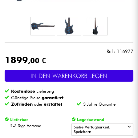
Kopfhörer
Mikros
DJ
Ref : 116977
Live-Sound
1899
,00 €
Licht
IN DEN WARENKORB LEGEN
Drums
Kostenlose
Lieferung
Günstige Preise
garantiert
Blasinstrumente
Zufrieden
oder
erstattet
3 Jahre Garantie
Lieferbar
Lagerbestand
Violinen & Quartett
2-3 Tage Versand
Siehe Verfügbarkeit.
Speichern
Kinder